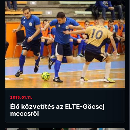
2015.01.11.
Élő közvetítés az ELTE-Göcsej
meccsről