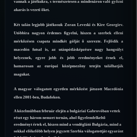
vannak a játékukra, s természetesen a mindenáron való gyõzni
akarás is vezeti õket.
Két talán legjobb játékosuk Zoran Leveski és Kire Georgiev.
Utóbbira nagyon érdemes figyelni, hiszen a szerbek elleni
mérkõzésen csapata mindkét gólját õ szerezte. Fejlõdik a
macedón futsal is, az utánpótlásképzésre nagy hangsúlyt
helyeznek, egyre jobb és jobb eredményeket érnek el,
hamarosan az európai középmezõny tetején találhatják
magukat.
A magyar válogatott egyetlen mérkõzést játszott Macedónia
ellen 2001-ben, Budafokon.
A közelmúltban február elején a bulgáriai Gabrovóban vettek
részt egy három nemzet tornán, ahol figyelemfelkeltõ
eredményt értek el, hiszen mind a vendéglátó Bulgária, mind a
sokkal elõkelõbb helyen jegyzett Szerbia válogatottját egyaránt