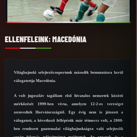
ELLENFELEINK: MACEDÓNIA
Világbajnoki selejtezõcsoportunk második bemutatásra kerül
válogatottja Macedónia.
A volt jugoszláv tagállam elsõ hivatalos nemzetek közötti
mérkõzését 1999-ben vívta, amelyen 12-2-es vereséget
szenvedtek Horvátországtól. Egy évig nem is játszott a
válogatott, a következõ fellépésük már tétmeccs volt, a 2000-
ben rendezett guatemalai világbajnokságra való selejtezõk
során felemás teljesítményt nyújtottak. Az oroszok és a