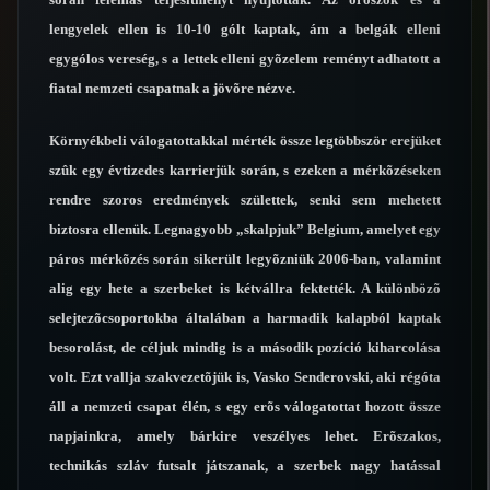
lengyelek ellen is 10-10 gólt kaptak, ám a belgák elleni
egygólos vereség, s a lettek elleni gyõzelem reményt adhatott a
fiatal nemzeti csapatnak a jövõre nézve.
Környékbeli válogatottakkal mérték össze legtöbbször erejüket
szûk egy évtizedes karrierjük során, s ezeken a mérkõzéseken
rendre szoros eredmények születtek, senki sem mehetett
biztosra ellenük. Legnagyobb „skalpjuk” Belgium, amelyet egy
páros mérkõzés során sikerült legyõzniük 2006-ban, valamint
alig egy hete a szerbeket is kétvállra fektették. A különbözõ
selejtezõcsoportokba általában a harmadik kalapból kaptak
besorolást, de céljuk mindig is a második pozíció kiharcolása
volt. Ezt vallja szakvezetõjük is, Vasko Senderovski, aki régóta
áll a nemzeti csapat élén, s egy erõs válogatottat hozott össze
napjainkra, amely bárkire veszélyes lehet. Erõszakos,
technikás szláv futsalt játszanak, a szerbek nagy hatással