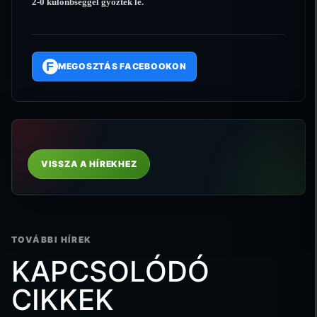
2-0 különbséggel gyõzték le.
F
MEGOSZTÁS FACEBOOKON
VISSZA A HÍREKHEZ
TOVÁBBI HÍREK
KAPCSOLÓDÓ
CIKKEK