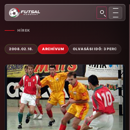
HÍREK
2008.02.18.
ARCHÍVUM
OLVASÁSI IDŐ: 3 PERC