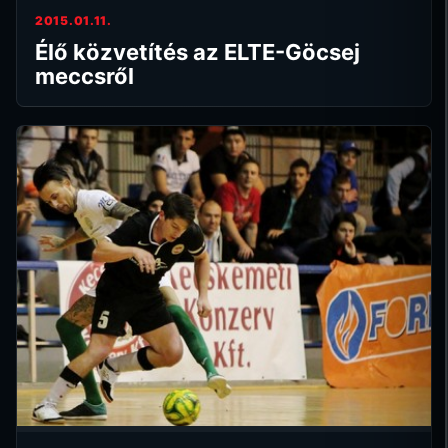
2015.01.11.
Élő közvetítés az ELTE-Göcsej
meccsről