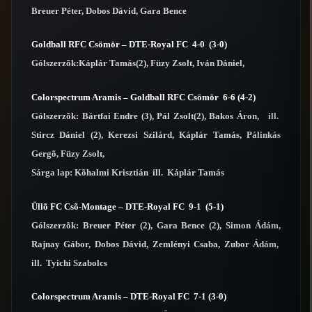
Breuer Péter, Dobos Dávid, Gara Bence
Goldball RFC Csömör – DTE-Royal FC 4-0 (3-0)
Gólszerzõk:Káplár Tamás(2), Füzy Zsolt, Iván Dániel,
Colorspectrum Aramis – Goldball RFC Csömör 6-6 (4-2)
Gólszerzõk: Bártfai Endre (3), Pál Zsolt(2), Bakos Áron, ill.
Stircz Dániel (2), Kerezsi Szilárd, Káplár Tamás, Pálinkás
Gergõ, Füzy Zsolt,
Sárga lap: Kõhalmi Krisztián ill. Káplár Tamás
Üllõ FC Csõ-Montage – DTE-Royal FC 9-1 (5-1)
Gólszerzõk: Breuer Péter (2), Gara Bence (2), Simon Ádám,
Rajnay Gábor, Dobos Dávid, Zemlényi Csaba, Zubor Ádám,
ill. Tyichi Szabolcs
Colorspectrum Aramis – DTE-Royal FC 7-1 (3-0)