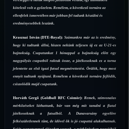
kötelezõ volt a gyõzelem. Remélem, a következõ tornára az
ellenfelek ismeretében már jobban fel tudunk készülni és
eredményesebbek leszünk.
Krasznai István (DTE-Royal):
Számunkra már az is eredmény,
hogy ki tudtunk állni, hiszen nekünk teljesen új ez az U-21-es
bajnokság. Csapatunkat 1 hónappal a bajnokság elõtt egy
nagypályás csapatból raktuk össze, a játékosoknak ez a torna
jelentette az elsõ igazi futsal megmérettetést. Örülök, hogy most
ennyit tudtunk nyújtani. Remélem a következõ tornára fejlõdik,
csiszolódik majd csapatunk.
Horváth Gergõ (Goldball RFC Csömör):
Remek, színvonalas
mérkõzéseket láthattunk, bár van még mit tanulni a fiatal
játékosoknak a futsalból. A Dunavarsány egyelõre
felkészületlennek tûnt, de idõvel õk is jó csapattá alakulhatnak.
Saját csapatommal elégedett vagyok, a mérkõzéseken nagyjából