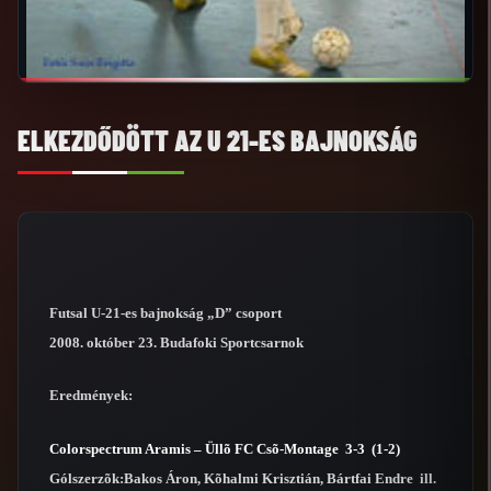
ELKEZDŐDÖTT AZ U 21-ES BAJNOKSÁG
Futsal U-21-es bajnokság „D” csoport
2008. október 23. Budafoki Sportcsarnok
Eredmények:
Colorspectrum Aramis – Üllõ FC Csõ-Montage 3-3 (1-2)
Gólszerzõk:Bakos Áron, Kõhalmi Krisztián, Bártfai Endre ill.