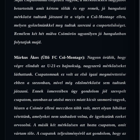
betartották amit kértem tõlük és egy remek, jó hangulatú
mérkõzést tudtunk játszani itt a végén a Csõ-Montage ellen,
melyen gyõzelmünkkel meg tudtuk szerezni a csoportelsõséget.
Remélem két hét múlva Csömörön ugyanilyen jó hangulatban
folytatjuk majd.
Márkus Ákos (Üllõ FC Csõ-Montage):
Nagyon örülök, hogy
végre elindult az U-21-es bajnokság, nagyszerû mérkõzéseket
láthattunk. Csapatomnak ez volt az elsõ igazi megmérettetése
ebben a szezonban, mivel még edzõmérkõzést sem tudtunk
játszani. Ennek ismeretében úgy gondolom jól szerepelt
csapatom, azonban az utolsó meccs miatt kicsit szomorú vagyok,
hiszen a Csömör elleni meccsben több volt, mert olyan hibákat
vétettünk, amelyeket nem szabadott volna, de igyekszünk ezeket
orvosolni. A másik két mérkõzésen azt hozta csapatom, amit
vártam tõle. A csapatok teljesítményérõl azt gondolom, hogy az