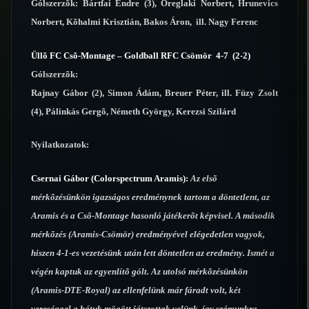
Gólszerzõk: Bártfai Endre (3), Öreglaki Norbert, Hrunevics
Norbert, Kõhalmi Krisztián, Bakos Áron, ill. Nagy Ferenc
Üllõ FC Csõ-Montage – Goldball RFC Csömör 4-7 (2-2)
Gólszerzõk:
Rajnay Gábor (2), Simon Ádám, Breuer Péter, ill. Füzy Zsolt
(4), Pálinkás Gergõ, Németh György, Kerezsi Szilárd
Nyilatkozatok:
Csernai Gábor (Colorspectrum Aramis):
Az elsõ
mérkõzésünkön igazságos eredménynek tartom a döntetlent, az
Aramis és a Csõ-Montage hasonló játékerõt képvisel. A második
mérkõzés (Aramis-Csömör) eredményével elégedetlen vagyok,
hiszen 4-1-es vezetésünk után lett döntetlen az eredmény. Ismét a
végén kaptuk az egyenlítõ gólt. Az utolsó mérkõzésünkön
(Aramis-DTE-Royal) az ellenfelünk már fáradt volt, két
vereséggel a hátuk mögött játszottak velünk, így számunkra