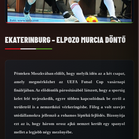
EKATERINBURG – ELPOZO MURCIA DÖNTŐ
Pénteken Moszkvában eldõlt, hogy melyik idén az a két csapat,
amely megmérkõzhet az UEFA Futsal Cup vasárnapi
fináléjában. Az elõdöntõk párosításából látszott, hogy a sportág
kelet felé terjeszkedik, egyre többen kapcsolódnak be errõl a
területrõl is a nemzetközi vérkeringésbe. Fõleg a volt szovjet
utódállamokra jellemzõ a rohamos léptékû fejlõdés. Bizonyítja
ezt az is, hogy három orosz ajkú nemzet került egy spanyol
mellet a legjobb négy mezõnyébe.