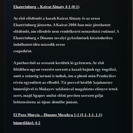
Ekaterinburg – Kairat Almaty 4-1 (0-1)
Az elsõ elõdöntõt a kazah Kairat Almaty és az orosz
Ekaterinburg játszotta. A Kairat 2006-ban már játszhatott
elõdöntõt, ám ellenfele nem rendelkezett nemzetközi rutinnal. A
Ekaterinburg a Dinamo tavalyi gyõzelmének köszönhetõen
indulhatott idén második orosz
csapatként.
A párharcból az oroszok kerültek ki gyõztesen. Az elsõ
félidõben ugyan vezetést szerzett a kazah bajnok egy öngóllal,
amit a szünetig tartani is tudtak, ám a phenõ után Prudnyikov
révén egyenlített az ellenfél. Tíz perccel késõbb Sajakmetov
büntetõjével és Makayev találatával magabiztos elõnyre tettek
szert, majd Agapov utolsó elõtti percben szerzett gólja
bebiztosította az újonc döntõbe jutását.
El Pozo Murcia – Dinamo Moszkva 1-1 (1-1, 1-1, 1-1)
büntetõkkel: 4-2