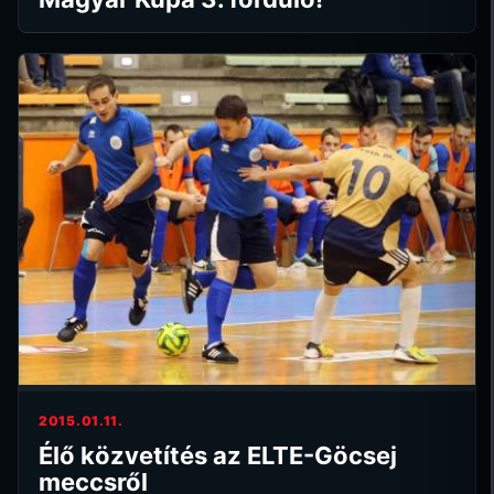
2015.01.11.
Élő közvetítés az ELTE-Göcsej
meccsről