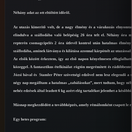
Néhány adat az ott eltöltött idõrõl.
Az utazás kimerítõ volt, de a nagy élmény és a várakozás elnyomta a
elindulva a szállodába való belépésig 26 óra telt el. Néhány óra 
repterén csomagcipelés 2 óra útlevél kontrol után hatalmas élmén
szállodába, aminek látványa és kilátása azonnal kárpótolt az utazással 
Az elsõk között érkeztem, így az elsõ napon kényelmesen elfoglalhat
közeggel. A fantasztikus ételkínálat rögtön megrémített és rádöbben
Józsi bával és Stamler Péter szövetségi edzõvel nem lesz elegendõ a 
négy nap megálltam a hatalmas „zabálásokat”, mert tudtam, hogy néhá
nehéz edzések által leadott 6 kg azért elég tartalékot jelenthet a késõbbi
Másnap megkezdõdött a továbbképzés, amely rémálomként csapott le r
Egy hetes program: