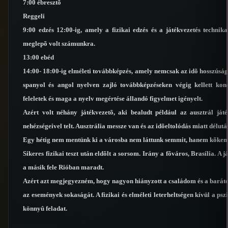
7:00 ébresztõ
Reggeli
9:00 edzés 12:00-ig, amely a fizikai edzés és a játékvezetés technika
meglepõ volt számunkra.
13:00 ebéd
14:00- 18:00-ig elméleti továbbképzés, amely nemcsak az idõ hosszúság
spanyol és angol nyelven zajló továbbképzéseken végig kellett kon
feleletek és maga a nyelv megértése állandó figyelmet igényelt.
Azért volt néhány játékvezetõ, aki bealudt például az ausztrál játé
nehézségeivel telt. Ausztrália messze van és az idõeltolódás miatt délut
Egy hétig nem mentünk ki a városba nem láttunk semmit, hanem kõkem
Sikeres fizikai teszt után eldõlt a sorsom. Irány a fõváros, Brasília. A 
a másik fele Rióban maradt.
Azért azt megjegyezném, hogy nagyon hiányzott a családom és a barátok
az események sokaságát. A fizikai és elméleti leterheltségen kívül a ps
könnyû feladat.