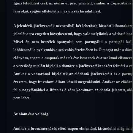
Igazi felüdülést csak az utolsó öt perc jelentett, amikor a Copacabán
lányokat, rögtön elfelejtettem az utazás fáradalmait.
A jelenlévõ játékvezetõk névsorából két lehetõség látszott kibontakoz
jelenlét arra engedett következtetni, hogy valamelyikünk a várható braz
Mivel én nem beszélek spanyolul sem portugálul a portugál koll
lobbizásnál a nyelvtudás a szó valós értelmében is. Õ magát már a döntõ
elõnyöm, engem a csapatok már tíz éve ismernek és a szakmai elismerts
a vezetõség mielõtt kijelöli a döntõre a játékvezetõket azért felméri a 
Amikor a vacsoránál kijelölték az elõdöntõ játékvezetõit és a portug
éreztem, hogy itt valami állom készül megvalósulni. Amikor az elõdön
fel a nagyfõnökkel a liften és õ rám kacsintott, ez döntõt jelentett, ak
nem lehet.
Az álom és a valóság!
Amikor a bronzmérkõzés elõtti napon elmentünk kirándulni még nem le