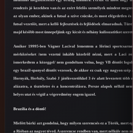
rendezés jó kezekben van és az ezért felelõs személyek mindent megtes
az olyan ember, akinek a futsal a szíve csücske, és most elégedetlen és
futsal vezetõit, mert a kellõ fejlesztések és fejlõdések elmaradnak. Tür
majd késõbb most ünnepeljünk egy kicsit és néhány kulisszatitkot szere
Amikor 19995-ben Vágner Lacival lementem a lõrinci sportcsarnok
mérkõzéseket /nem vezetni inkább közelrõl nézni, mert a Laci re
ismerkedtem a közeggel/ nem gondoltam volna, hogy VB döntõt fogok v
egy brazil-spanyol döntõt vezessek, de akkor ez csak egy nagyon szép
Hornyák, Herbály, Szabó J játékvezetõkkel 3 év alatt levezetett több
alázatra, a tiszteletre és a koncentrálásra. Persze alapok nélkül n
helyes utat és végül a végeredmény engem igazol.
Brazília és a döntõ!
Mielõtt bárki azt gondolná, hogy milyen szerencsés ez a Török, mert eg
a Rióban az nagyot téved. A szerencse rendben van, mert nélküle nem me