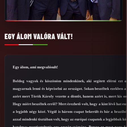
EGY ÁLOM VALÓRA VÁLT!
Egy álom, ami megvalósult!
Boldog vagyok és köszönöm mindenkinek, aki segített elérni ezt a
magyarnak lenni és képviselni az országot. Sokan beszéltek ezekben 
azért mert Török Károly vezette a döntõt, hanem azért is, mert kis o
Hogy miért beszéltek errõl? Mert érezhetõ volt, hogy a kint lévõ hat eu
a legjobb négy közé. Végül is három csapat bekerült és bár a brazilo
azzal mindenki tisztában volt, hogy az európai csapatok a legjobbak 
hatalmas megtiszteltetés egy ország számára. Persze ez most nagy fa