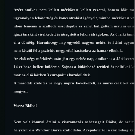
Azért amikor nem kellett mérkõzést kellett vezetni, hanem idõt mé
ugyanolyan lekötöttség és koncentrálást igényelt, mintha mérkõzést ve
idõm lemenni a szálloda uszodájába és zenét hallgattam úsztam és s
igazi társként viselkedett és átsegített a lelki válságokon. Az õ lelki t
el a döntõig. Harmincegy nap egyedül nagyon nehéz, és átélni ugyan
nem készül fel a pszichés megpróbáltatásokra az hamar elbukik.
Az elsõ négy mérkõzés után jött egy nehéz nap, amikor is a Játékvezet
14-et haza kellett küldenie. Sajnos a különbözõ területi és politikai
már az elsõ körben 3 európait is hazaküldtek.
A második szûkítés rá négy napra következett, és máris csak két e
magyar.
Vissza Rióba!
Nem volt könnyû átélni a visszautazás nehézségeit Rióba, de azért 
helyszínre a Windsor Barra szállodába. A repülõtértõl a szállodáig ké