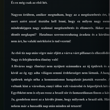
És ez még csak az elsõ hét.
Nagyon örültem, amikor megtudtam, hogy az a megtiszteltetés ért, 
mert azért azzal tisztába kell lenni, hogy ez milyen nagy ese
mindenképpen nagy szakmai megtiszteltetés és elismerés. Akkor mo
döntõt megkapni? Hatalmas szerencsezuhatag áradata és a körülmén
nem árt, ha valaki mérkõzést is tud vezetni!
Az elsõ tíz nap után végre már eljött a várva várt pillanat és elkezdõdött
Nagy és felejthetetlen élmény volt!
A fõváros nagy élményt nem nyújtott számunkra az új épületek és a
kívül az ég egy adta világon semmi érdekességet nem láttunk. A hang
épületek mégis néha a kommunizmus hangulatát jutatták eszembe. Az i
voltunk kint a városban, ennyi idõm volt vásárolni és képzeljétek két s
Egyébként nem is olyan rossz a brazil sör és fantasztikusan finom a káv
Ja, gondolom most az a kérdés jönne, hogy milyenek a brazil nõk. Hát
nekem már a huszadik nap után minden nõ tetszett!