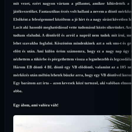
mit vezet, ezért nagyon vártam a pillantot, amikor kihirdették a
játékvezetõket. Fantasztikus érzés volt hallani a nevem a döntõ mérkõzé
Elsõként a feleségemmel közöltem a jó hírt és a nagy sírást követõen 
Lacit aki hasonló meghatódással vette tudomásul közös sikerünket. Az
tudtam elaludni. A döntõrõl és arról a napról nem tudok mit írni, m
lehet szavakba foglalni. Köszönöm mindenkinek azt a sok sms-t és gr
elõtt és után. Ami külön öröm számomra, hogy ez a nagy nap úgy te
nézhettem a tükörbe és pörgethettem vissza a legnehezebb és legcsodá
Három EB döntõ 4 BL döntõ egy VB elõdöntõ, valamint az a 105 nem
mérkõzés után méltón lehetek büszke arra, hogy egy VB döntõvel kor
Egy barátom azt írta – azon kevesek közé tartozol, aki valóban elmond
abba.
Egy álom, ami valóra vált!