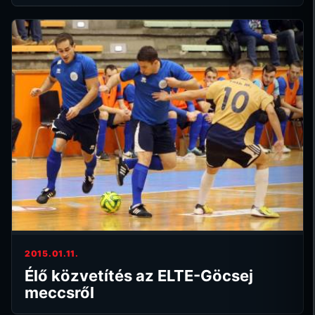
2015.01.11.
Élő közvetítés az ELTE-Göcsej
meccsről