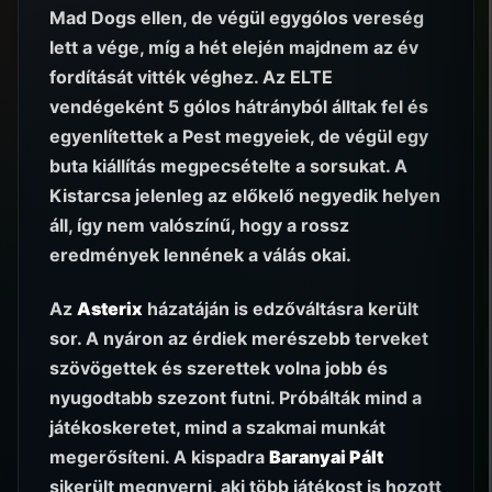
Mad Dogs ellen, de végül egygólos vereség
lett a vége, míg a hét elején majdnem az év
fordítását vitték véghez. Az ELTE
vendégeként 5 gólos hátrányból álltak fel és
egyenlítettek a Pest megyeiek, de végül egy
buta kiállítás megpecsételte a sorsukat. A
Kistarcsa jelenleg az előkelő negyedik helyen
áll, így nem valószínű, hogy a rossz
eredmények lennének a válás okai.
Az
Asterix
házatáján is edzőváltásra került
sor. A nyáron az érdiek merészebb terveket
szövögettek és szerettek volna jobb és
nyugodtabb szezont futni. Próbálták mind a
játékoskeretet, mind a szakmai munkát
megerősíteni. A kispadra
Baranyai Pált
sikerült megnyerni, aki több játékost is hozott