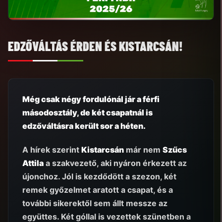
EDZŐVÁLTÁS ÉRDEN ÉS KISTARCSÁN!
Még csak négy fordulónál jár a férfi
másodosztály, de két csapatnál is
edzőváltásra került sor a héten.
A hírek szerint
Kistarcsán
már nem
Szűcs
Attila
a szakvezető, aki nyáron érkezett az
újonchoz. Jól is kezdődött a szezon, két
remek győzelmet aratott a csapat, és a
további sikerektől sem állt messze az
együttes. Két góllal is vezettek szünetben a