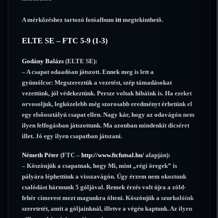
A mérkõzéshez tartozó fotóalbum
itt
megtekinthetõ.
ELTE SE – FTC 5-9 (1-3)
Godány Balázs
(ELTE SE):
– A csapat odaadóan játszott. Ennek meg is lett a
gyümölcse: Megszereztük a vezetést, szép támadásokat
vezettünk, jól védekeztünk. Persze voltak hibáink is. Ha ezeket
orvosoljuk, legközelebb még szorosabb eredményt érhetünk el
egy elsõosztályú csapat ellen. Nagy kár, hogy az odavágón nem
ilyen felfogásban játszottunk. Ma azonban mindenkit dicséret
illet. Jó egy ilyen csapatban játszani.
Németh Péter
(FTC –
http://www.ftcfutsal.hu/
alapján):
– Köszönjük a csapatnak, hogy Mi, mint „régi öregek” is
pályára léphettünk a visszavágón. Úgy érzem nem okoztunk
csalódást hármunk 5 góljával. Remek érzés volt újra a zöld-
fehér címerest mezt magunkra ölteni. Köszönjük a szurkolóink
szeretetét, amit a góljainknál, illetve a végén kaptunk. Az ilyen