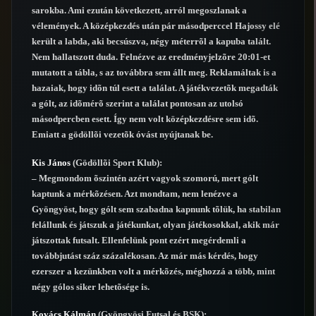
sarokba. Ami ezután következett, arról megoszlanak a
vélemények. A középkezdés után pár másodperccel Hajossy elé
került a labda, aki becsúszva, négy méterrõl a kapuba talált.
Nem hallatszott duda. Felnézve az eredményjelzõre 20:01-et
mutatott a tábla, s az továbbra sem állt meg. Reklamáltak is a
hazaiak, hogy idõn túl esett a találat. A játékvezetõk megadták
a gólt, az idõmérõ szerint a találat pontosan az utolsó
másodpercben esett. Így nem volt középkezdésre sem idõ.
Emiatt a gödöllõi vezetõk óvást nyújtanak be.
Kis János
(Gödöllõi Sport Klub):
– Megmondom õszintén azért vagyok szomorú, mert gólt
kaptunk a mérkõzésen. Azt mondtam, nem lenézve a
Gyöngyöst, hogy gólt sem szabadna kapnunk tõlük, ha stabilan
felállunk és játszuk a játékunkat, olyan játékosokkal, akik már
játszottak futsalt. Ellenfelünk pont ezért megérdemli a
továbbjutást száz százalékosan. Az már más kérdés, hogy
ezerszer a kezünkben volt a mérkõzés, méghozzá a több, mint
négy gólos siker lehetõsége is.
Kovács Kálmán
(Gyöngyösi Futsal és BSK):