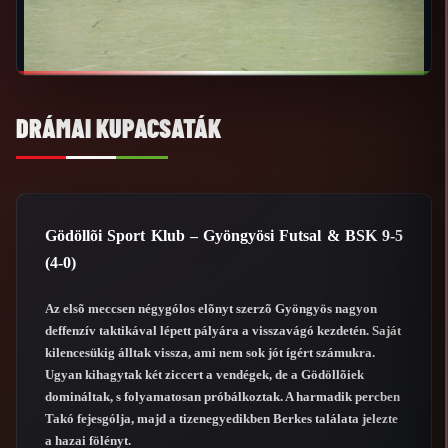
DRÁMAI KUPACSATÁK
Gödöllõi Sport Klub – Gyöngyösi Futsal & BSK 9-5
(4-0)
Az elsõ meccsen négygólos elõnyt szerzõ Gyöngyös nagyon
deffenzív taktikával lépett pályára a visszavágó kezdetén. Saját
kilencesükig álltak vissza, ami nem sok jót ígért számukra.
Ugyan kihagytak két ziccert a vendégek, de a Gödöllõiek
domináltak, s folyamatosan próbálkoztak. A harmadik percben
Takó fejesgólja, majd a tizenegyedikben Berkes találata jelezte
a hazai fölényt.