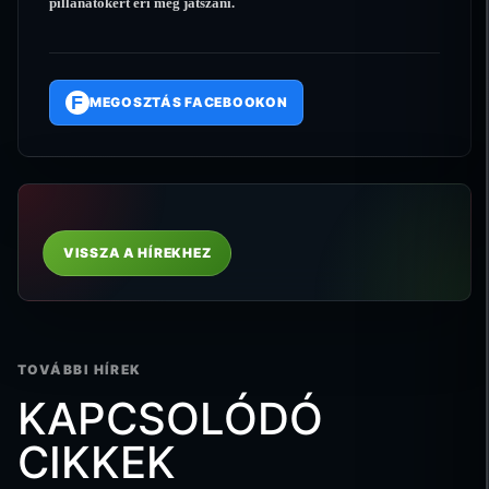
pillanatokért éri meg játszani.
F
MEGOSZTÁS FACEBOOKON
VISSZA A HÍREKHEZ
TOVÁBBI HÍREK
KAPCSOLÓDÓ
CIKKEK