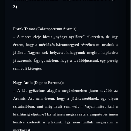
3)
Frank Tamás
(Colorspectrum Aramis):
– A meccs eleje kicsit „nyögve-nyelõsre” sikeredett, de úgy
érzem, hogy a mérkõzés háromnegyed részében mi uraltuk a
játékot. Nagyon sok helyzetet kihagytunk megint, kapkodva
játszottunk. Úgy gondolom, hogy a továbbjutásunk egy percig
sem volt kétséges.
Nagy Attila
(Dupont-Fortuna):
– A két gyõzelme alapján megérdemelten jutott tovább az
Aramis. Azt nem értem, hogy a játékvezetõknek, egy olyan
szituációban, ami még fault sem volt – Vajon miért kell a
kiállításig eljutni-?! Ez teljesen megzavarta a csapatot és innen
kezdve szétesett a játékunk. Így nem tudtuk megnyerni a
mérkõzést.