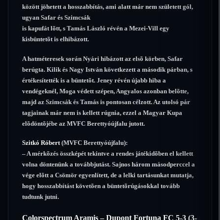
között jöhetett a hosszabbítás, ami alatt már nem született gól,
ugyan Safar és Szimcsák
is kapufát lõtt, s Tamás László révén a Mezei-Vill egy
kisbüntetõt is elhibázott.
A hatméteresek során Nyári hibázott az elsõ körben, Safar
berúgta. Kilik és Nagy István következett a második párban, s
értékesítették is a büntetõt. Jeney révén újabb hiba a
vendégeknél, Moga védett szépen, Angyalos azonban belõtte,
majd az Szimcsák és Tamás is pontosan célzott. Az utolsó pár
tagjainak már nem is kellett rúgnia, ezzel a Magyar Kupa
elõdöntõjébe az MVFC Berettyóújfalu jutott.
Szitkó Róbert
(MVFC Berettyóújfalu):
– A mérkõzés összképét tekintve a rendes játékidõben el kellett
volna döntenünk a továbbjutást. Sajnos három másodperccel a
vége elõtt a Csömör egyenlített, de a lelki tartásunkat mutatja,
hogy hosszabbítást követõen a büntetõrúgásokkal tovább
tudtunk jutni.
Colorspectrum Aramis – Dupont Fortuna FC 5-3 (3-