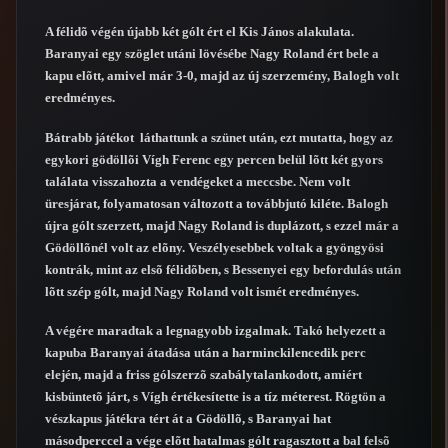
A félidõ végén újabb két gólt ért el Kis János alakulata.
Baranyai egy szöglet utáni lövésébe Nagy Roland ért bele a
kapu elõtt, amivel már 3-0, majd az új szerzemény, Balogh volt
eredményes.
Bátrabb játékot láthattunk a szünet után, ezt mutatta, hogy az
egykori gödöllõi Vígh Ferenc egy percen belül lõtt két gyors
találata visszahozta a vendégeket a meccsbe. Nem volt
üresjárat, folyamatosan változott a továbbjutó kiléte. Balogh
újra gólt szerzett, majd Nagy Roland is duplázott, s ezzel már a
Gödöllõnél volt az elõny. Veszélyesebbek voltak a gyöngyösi
kontrák, mint az elsõ félidõben, s Bessenyei egy befordulás után
lõtt szép gólt, majd Nagy Roland volt ismét eredményes.
A végére maradtak a legnagyobb izgalmak. Takó helyezett a
kapuba Baranyai átadása után a harminckilencedik perc
elején, majd a friss gólszerzõ szabálytalankodott, amiért
kisbüntetõ járt, s Vígh értékesítette is a tíz méterest. Rögtön a
vészkapus játékra tért át a Gödöllõ, s Baranyai hat
másodperccel a vége elõtt hatalmas gólt ragasztott a bal felsõ