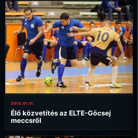
2015.01.11.
Élő közvetítés az ELTE-Göcsej
meccsről