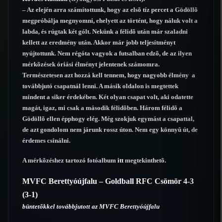
– Az elején arra számítottunk, hogy az elsõ tíz percet a Gödöllõ
megpróbálja megnyomni, ehelyett az történt, hogy náluk volt a
labda, és rúgtak két gólt. Nekünk a félidõ után már szaladni
kellett az eredmény után. Akkor már jobb teljesítményt
nyújtottunk. Nem régóta vagyok a futsalban edzõ, de az ilyen
mérkõzések óriási élményt jelentenek számomra.
Természetesen azt hozzá kell tennem, hogy nagyobb élmény a
továbbjutó csapatnál lenni. A másik oldalon is megtettek
mindent a siker érdekében. Két olyan csapat volt, aki odatette
magát, igaz, mi csak a második félidõben. Három félidõ a
Gödöllõ ellen épphogy elég. Még szokjuk egymást a csapattal,
de azt gondolom nem járunk rossz úton. Nem egy könnyû út, de
érdemes csinálni.
A mérkõzéshez tartozó fotóalbum
itt
megtekinthetõ.
MVFC Berettyóújfalu – Goldball RFC Csömör 4-3
(3-1)
büntetõkkel továbbjutott az MVFC Berettyóújfalu