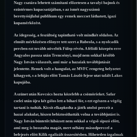
Nagy csatára lehetett számítani elõzetesen a tavalyi bajnok és
ezüstérmes kupacsatájában, s az ismét nagyszámú
berettyóújfalui publikum egy remek meccset láthatott, igazi
kupamérkõzést.
Az idegesség, a feszültség tapintható volt mindkét oldalon. Az
elmúlt mérkõzésen elõnyre tett szert a Rubeola, s a nyolcadik
percben ezt tovább növelték Fülep révén. A félidõ közepén erre
Angyalos passza után Trencsényi, majd nem sokkal késõbb
Nagy István válaszolt, ami már a hazaiak továbbjutását
jelentette. Remek volt a hangulat, az MVFC rengeteg helyzetet
kihagyott, s a lefújás elõtt Tamás László fejese utat talált Lakos
kapujába.
A szünet után Kovcsics hozta közelebb a csömörieket. Safar
cselei után újra két gólos lett a bihari fór, s ezt egészen a végéig
tartani is tudták. Kicsit elkapkodta a játék utolsó perceit a
hazai alakulat, hiszen bebiztosíthatták volna a továbbjutást is.
Nagy István büntetõt hibázott nem sokkal a végsõ sípszó elõtt,
ami meg is bosszulta magát, mert néhány másodperccel a
befejezés elõtt Kilik egalizált összesítésben. Hihetetlen izgalmak