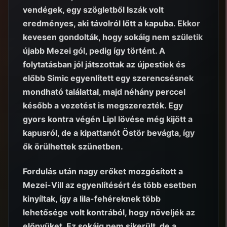
vendégek, egy szögletből Iszák volt
eredményes, aki távolról lőtt a kapuba. Ekkor
kevesen gondolták, hogy sokáig nem születik
újabb Mezei gól, pedig így történt. A
folytatásban jól játszottak az újpestiek és
előbb Simic egyenlített egy szerencsésnek
mondható találattal, majd néhány perccel
később a vezetést is megszerezték. Egy
gyors kontra végén Lipl lövése még kijött a
kapusról, de a kipattanót Östör bevágta, így
ők örülhettek szünetben.
Fordulás után nagy erőket mozgósított a
Mezei-Vill az egyenlítésért és több esetben
kinyíltak, így a lila-fehéreknek több
lehetősége volt kontrából, hogy növeljék az
előnyüket. Ez sokáig nem sikerült, de a