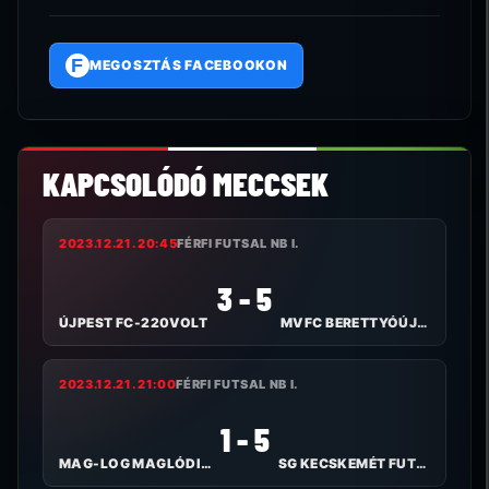
F
MEGOSZTÁS FACEBOOKON
KAPCSOLÓDÓ MECCSEK
2023.12.21. 20:45
FÉRFI FUTSAL NB I.
3 - 5
ÚJPEST FC-220VOLT
MVFC BERETTYÓÚJFALU
2023.12.21. 21:00
FÉRFI FUTSAL NB I.
1 - 5
MAG-LOG MAGLÓDI TC
SG KECSKEMÉT FUTSAL