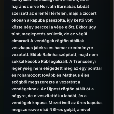
hajrához érve Horváth Barnabás labdát
szerzett az ellenfél térfelén, majd a ziccert
okosan a kapuba passzolta, így kettő volt
közte négy perccel a vége előtt. Ekkor úgy
tűnt, meglepetés születik, de ez végül
elmaradt A vendégek rögtön átálltak
vészkapus játékra és hamar eredményre
vezetett. Előbb Rafinha szépített, majd nem
sokkal később Rábl egalizált. A Trencsényi
legénység nem elégedett meg az egy ponttal
és rohamozott tovább és Matheus éles
szögből megszerezte a vezetést a
vendégeknek. Az Újpest rögtön átállt öt a
négyre, de elveszítették a labdát, és a
vendégek kapusa, Mezei ívelt az üres kapuba,
megszerezve első NBI-es gólját, amivel