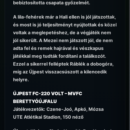
bebiztosította csapata győzelmét.
A lila-fehérek már a Hali ellen is jól játszottak,
és most is jó teljesítményt nyújtottak és közel
voltak a meglepetéshez, de a végjáték nem
jól sikerült. A Mezei nem játszott jól, de nem
adta fel és remek hajrával és vészkapus
játékkal meg tudták fordítani a találkozót.
Ezzel a sikerrel felléptek Ráblék a dobogóra,
míg az Újpest visszacsúszott a kilencedik
helyre.
ÚJPEST FC-220 VOLT – MVFC
BERETTYÓÚJFALU
Játékvezetők: Czene-Joó, Apkó, Mózsa
UTE Atlétikai Stadion, 150 néző