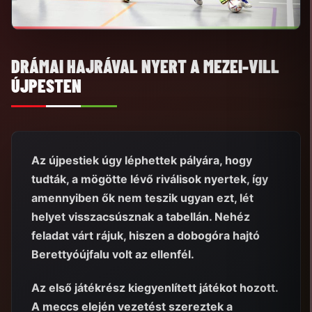
DRÁMAI HAJRÁVAL NYERT A MEZEI-VILL
ÚJPESTEN
Az újpestiek úgy léphettek pályára, hogy
tudták, a mögötte lévő riválisok nyertek, így
amennyiben ők nem teszik ugyan ezt, lét
helyet visszacsúsznak a tabellán. Nehéz
feladat várt rájuk, hiszen a dobogóra hajtó
Berettyóújfalu volt az ellenfél.
Az első játékrész kiegyenlített játékot hozott.
A meccs elején vezetést szereztek a