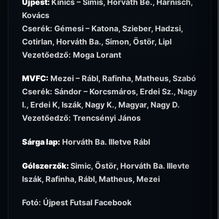
Újpest:
Kinics – Simis, Horváth Be., Harnisch,
Kovács
Cserék: Gémesi – Katona, Szieber, Hadzsi,
Cotirlan, Horváth Ba., Simon, Östör, Lipl
Vezetőedző: Moga Lorant
MVFC:
Mezei – Rábl, Rafinha, Matheus, Szabó
Cserék: Sándor – Korcsmáros, Erdei Sz., Nagy
I., Erdei K, Iszák, Nagy K., Magyar, Nagy D.
Vezetőedző: Trencsényi János
Sárga lap:
Horváth Ba. Illetve Rábl
Gólszerzők:
Simic, Östör, Horváth Ba. Illevte
Iszák, Rafinha, Rábl, Matheus, Mezei
Fotó: Újpest Futsal Facebook