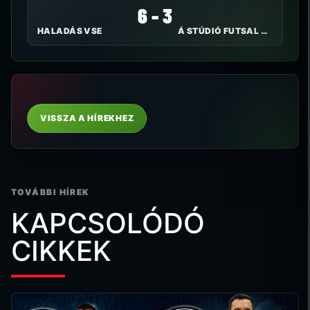
6 - 3
HALADÁS VSE
Á STÚDIÓ FUTSAL NYÍREGYHÁZA
VISSZA A HÍREKHEZ
TOVÁBBI HÍREK
KAPCSOLÓDÓ
CIKKEK