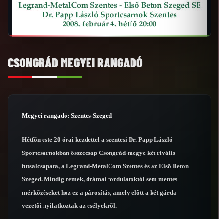
CSONGRÁD MEGYEI RANGADÓ
Megyei rangadó: Szentes-Szeged
Hétfõn este 20 órai kezdettel a szentesi Dr. Papp László
Sportcsarnokban összecsap Csongrád-megye két rivális
futsalcsapata, a Legrand-MetalCom Szentes és az Elsõ Beton
Szeged. Mindig remek, drámai fordulatoktól sem mentes
mérkõzéseket hoz ez a párosítás, amely elõtt a két gárda
vezetõi nyilatkoztak az esélyekrõl.