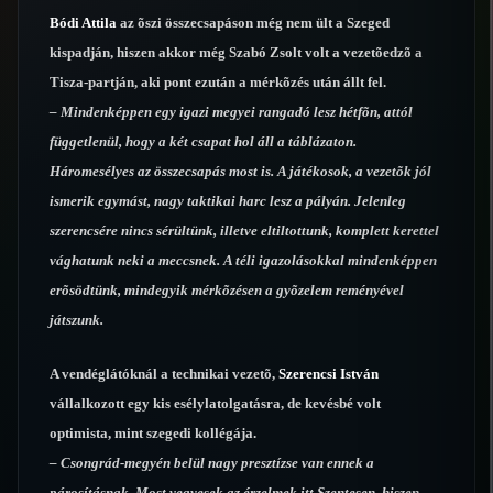
Bódi Attila
az õszi összecsapáson még nem ült a Szeged
kispadján, hiszen akkor még Szabó Zsolt volt a vezetõedzõ a
Tisza-partján, aki pont ezután a mérkõzés után állt fel.
– Mindenképpen egy igazi megyei rangadó lesz hétfõn, attól
függetlenül, hogy a két csapat hol áll a táblázaton.
Háromesélyes az összecsapás most is. A játékosok, a vezetõk jól
ismerik egymást, nagy taktikai harc lesz a pályán. Jelenleg
szerencsére nincs sérültünk, illetve eltiltottunk, komplett kerettel
vághatunk neki a meccsnek. A téli igazolásokkal mindenképpen
erõsödtünk, mindegyik mérkõzésen a gyõzelem reményével
játszunk.
A vendéglátóknál a technikai vezetõ,
Szerencsi István
vállalkozott egy kis esélylatolgatásra, de kevésbé volt
optimista, mint szegedi kollégája.
– Csongrád-megyén belül nagy presztízse van ennek a
párosításnak. Most vegyesek az érzelmek itt Szentesen, hiszen