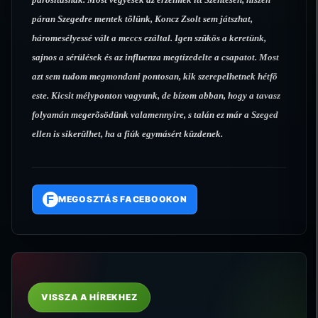
páran Szegedre mentek tõlünk, Koncz Zsolt sem játszhat,
háromesélyessé vált a meccs ezáltal. Igen szûkös a keretünk,
sajnos a sérülések és az influenza megtizedelte a csapatot. Most
azt sem tudom megmondani pontosan, kik szerepelhetnek hétfõ
este. Kicsit mélyponton vagyunk, de bízom abban, hogy a tavasz
folyamán megerõsödünk valamennyire, s talán ez már a Szeged
ellen is sikerülhet, ha a fiúk egymásért küzdenek.
F
MEGOSZTÁS FACEBOOKON
VISSZA A HÍREKHEZ