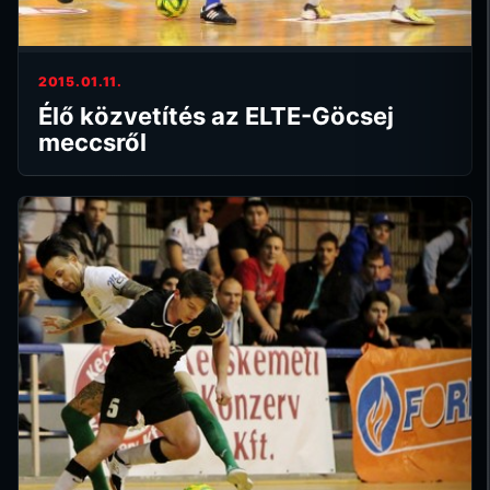
2015.01.11.
Élő közvetítés az ELTE-Göcsej
meccsről