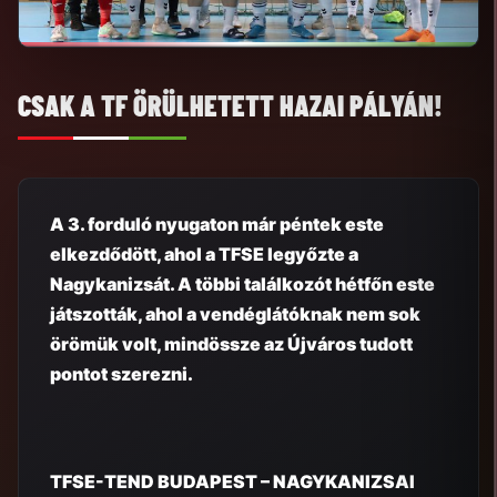
CSAK A TF ÖRÜLHETETT HAZAI PÁLYÁN!
A 3. forduló nyugaton már péntek este
elkezdődött, ahol a TFSE legyőzte a
Nagykanizsát. A többi találkozót hétfőn este
játszották, ahol a vendéglátóknak nem sok
örömük volt, mindössze az Újváros tudott
pontot szerezni.
TFSE-TEND BUDAPEST – NAGYKANIZSAI