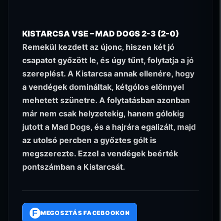
KISTARCSA VSE – MAD DOGS 2-3 (2-0)
Remekül kezdett az újonc, hiszen két jó
csapatot győzött le, és úgy tűnt, folytatja a jó
szereplést. A Kistarcsa annak ellenére, hogy
a vendégek domináltak, kétgólos előnnyel
mehetett szünetre. A folytatásban azonban
már nem csak helyzetekig, hanem gólokig
jutott a Mad Dogs, és a hajrára egalizált, majd
az utolsó percben a győztes gólt is
megszerezte. Ezzel a vendégek beérték
pontszámban a Kistarcsát.
F
MEGOSZTÁS FACEBOOKON