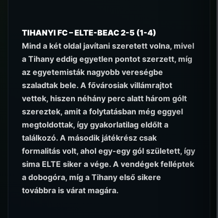
TIHANYI FC – ELTE-BEAC 2-5 (1-4)
Mind a két oldal javítani szeretett volna, mivel
a Tihany eddig egyetlen pontot szerzett, míg
az egyetemisták nagyobb vereségbe
szaladtak bele. A fővárosiak villámrajtot
vettek, hiszen néhány perc alatt három gólt
szereztek, amit a folytatásban még eggyel
megtoldottak, így gyakorlatilag eldőlt a
találkozó. A második játékrész csak
formalitás volt, ahol egy-egy gól született, így
sima ELTE siker a vége. A vendégek felléptek
a dobogóra, míg a Tihany első sikere
továbbra is várat magára.