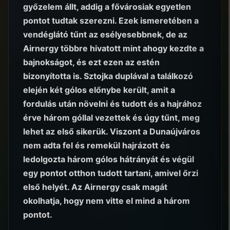
győzelem állt, addig a fővárosiak egyetlen
pontot tudtak szerezni. Ezek ismeretében a
vendéglátó tűnt az esélyesebbnek, de az
Airnergy többre hivatott mint ahogy kezdte a
bajnokságot, és ezt ezen az estén
bizonyította is. Sztojka duplával a találkozó
elején két gólos előnybe került, amit a
fordulás után növelni és tudott és a hajrához
érve három góllal vezettek és úgy tűnt, meg
lehet az első sikerük. Viszont a Dunaújváros
nem adta fel és remekül hajrázott és
ledolgozta három gólos hátrányát és végül
egy pontot otthon tudott tartani, amivel őrzi
első helyét. Az Airnergy csak magát
okolhatja, hogy nem vitte el mind a három
pontot.