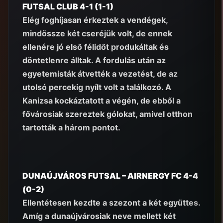
FUTSAL CLUB 4-1 (1-1)
Elég foghíjasan érkeztek a vendégek,
mindössze két cseréjük volt, de ennek
ellenére jó első félidőt produkáltak és
döntetlenre álltak. A fordulás után az
egyetemisták átvették a vezetést, de az
utolsó percekig nyílt volt a találkozó. A
Kanizsa kockáztatott a végén, de ebből a
fővárosiak szereztek gólokat, amivel otthon
tartották a három pontot.
DUNAÚJVÁROS FUTSAL – AIRNERGY FC 4-4
(0-2)
Ellentétesen kezdte a szezont a két együttes.
Amíg a dunaújvárosiak neve mellett két