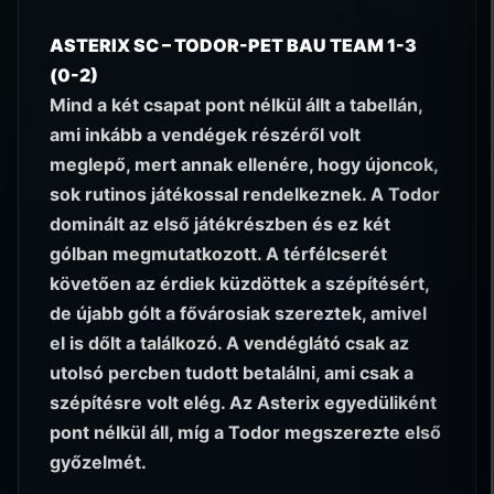
ASTERIX SC – TODOR-PET BAU TEAM 1-3
(0-2)
Mind a két csapat pont nélkül állt a tabellán,
ami inkább a vendégek részéről volt
meglepő, mert annak ellenére, hogy újoncok,
sok rutinos játékossal rendelkeznek. A Todor
dominált az első játékrészben és ez két
gólban megmutatkozott. A térfélcserét
követően az érdiek küzdöttek a szépítésért,
de újabb gólt a fővárosiak szereztek, amivel
el is dőlt a találkozó. A vendéglátó csak az
utolsó percben tudott betalálni, ami csak a
szépítésre volt elég. Az Asterix egyedüliként
pont nélkül áll, míg a Todor megszerezte első
győzelmét.