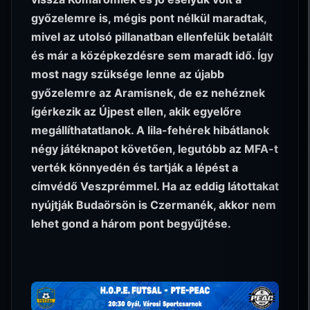
győzelemre is, mégis pont nélkül maradtak,
mivel az utolsó pillanatban ellenfelük betalált
és már a középkezdésre sem maradt idő. Így
most nagy szüksége lenne az újabb
győzelemre az Aramisnek, de ez nehéznek
ígérkezik az Újpest ellen, akik egyelőre
megállíthatatlanok. A lila-fehérek hibátlanok
négy játéknapot követően, legutóbb az MFA-t
verték könnyedén és tartják a lépést a
címvédő Veszprémmel. Ha az eddig látottakat
nyújtják Budaörsön is Czermanék, akkor nem
lehet gond a három pont begyűjtése.