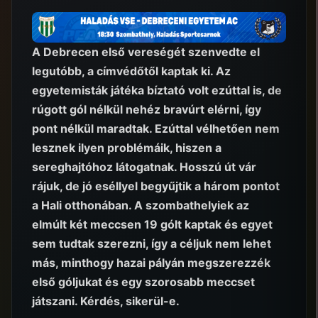
A Debrecen első vereségét szenvedte el
legutóbb, a címvédőtől kaptak ki. Az
egyetemisták játéka bíztató volt ezúttal is, de
rúgott gól nélkül nehéz bravúrt elérni, így
pont nélkül maradtak. Ezúttal vélhetően nem
lesznek ilyen problémáik, hiszen a
sereghajtóhoz látogatnak. Hosszú út vár
rájuk, de jó eséllyel begyűjtik a három pontot
a Hali otthonában. A szombathelyiek az
elmúlt két meccsen 19 gólt kaptak és egyet
sem tudtak szerezni, így a céljuk nem lehet
más, minthogy hazai pályán megszerezzék
első góljukat és egy szorosabb meccset
játszani. Kérdés, sikerül-e.