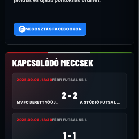
F
MEGOSZTÁS FACEBOOKON
KAPCSOLÓDÓ MECCSEK
2025.09.08. 18:30
FÉRFI FUTSAL NB I.
2 - 2
MVFC BERETTYÓÚJFALU
A STÚDIÓ FUTSAL NYÍREGYHÁZA
2025.09.08. 18:30
FÉRFI FUTSAL NB I.
1 - 1