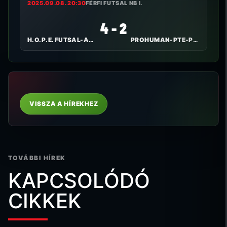
2025.09.08. 20:30
FÉRFI FUTSAL NB I.
4 - 2
H.O.P.E. FUTSAL-ALPASSPORT
PROHUMAN-PTE-PEAC
VISSZA A HÍREKHEZ
TOVÁBBI HÍREK
KAPCSOLÓDÓ
CIKKEK