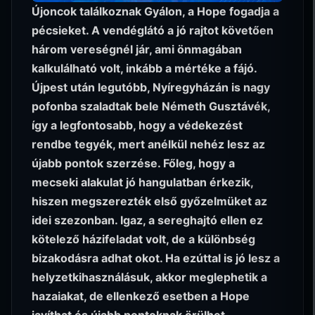
Újoncok találkoznak Gyálon, a Hope fogadja a
pécsieket. A vendéglátó a jó rajtot követően
három vereségnél jár, ami önmagában
kalkulálható volt, inkább a mértéke a fájó.
Újpest után legutóbb, Nyíregyházán is nagy
pofonba szaladtak bele Németh Gusztávék,
így a legfontosabb, hogy a védekezést
rendbe tegyék, mert anélkül nehéz lesz az
újabb pontok szerzése. Főleg, hogy a
mecseki alakulat jó hangulatban érkezik,
hiszen megszerezték első győzelmüket az
idei szezonban. Igaz, a sereghajtó ellen ez
kötelező házifeladat volt, de a különbség
bizakodásra adhat okot. Ha ezúttal is jó lesz a
helyzetkihasználásuk, akkor meglephetik a
hazaiakat, de ellenkező esetben a Hope
javíthat és újabb pontoknak örülhet.