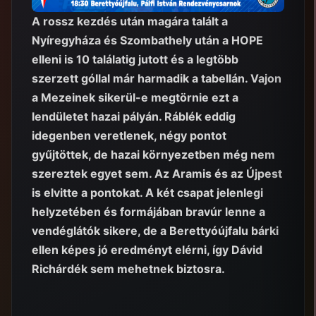
A rossz kezdés után magára talált a
Nyíregyháza és Szombathely után a HOPE
elleni is 10 találatig jutott és a legtöbb
szerzett góllal már harmadik a tabellán. Vajon
a Mezeinek sikerül-e megtörnie ezt a
lendületet hazai pályán. Ráblék eddig
idegenben veretlenek, négy pontot
gyűjtöttek, de hazai környezetben még nem
szereztek egyet sem. Az Aramis és az Újpest
is elvitte a pontokat. A két csapat jelenlegi
helyzetében és formájában bravúr lenne a
vendéglátók sikere, de a Berettyóújfalu bárki
ellen képes jó eredményt elérni, így Dávid
Richárdék sem mehetnek biztosra.