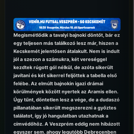
Megismétlődik a tavalyi bajnoki döntőt, bár ez
egy teljesen más találkozó lesz már, hiszen a
Kecskemét jelentősen átalakult. Nem is indult
jól a szezon a számukra, két vereséggel
kezdtek rúgott gól nélkül, de azóta sikerült
javítani és két sikerrel feljöttek a tabella első
felébe. Az elmúlt bajnokin igazi drámai
körülmények között nyertek az Aramis ellen.
Úgy tűnt, döntetlen lesz a vége, de a dudaszó
pillanatában sikerült megszerezni a győztes
találatot, így jó hangulatban utazhatnak a
címvédőhöz. A Veszprém eddig nem hibázott
egyszer sem, ahogy legutóbb Debrecenben