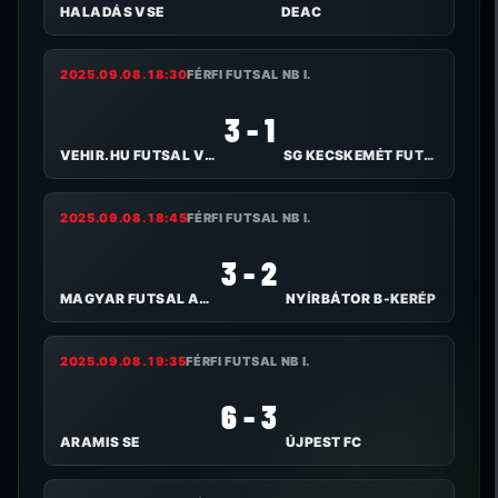
HALADÁS VSE
DEAC
2025.09.08. 18:30
FÉRFI FUTSAL NB I.
3 - 1
VEHIR.HU FUTSAL VESZPRÉM
SG KECSKEMÉT FUTSAL
2025.09.08. 18:45
FÉRFI FUTSAL NB I.
3 - 2
MAGYAR FUTSAL AKADÉMIA
NYÍRBÁTOR B-KERÉP
2025.09.08. 19:35
FÉRFI FUTSAL NB I.
6 - 3
ARAMIS SE
ÚJPEST FC