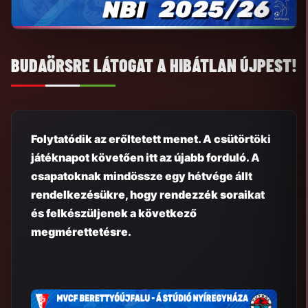
BUDAÖRSRE LÁTOGAT A HIBÁTLAN ÚJPEST!
Folytatódik az erőltetett menet. A csütörtöki
játéknapot követően itt az újabb forduló. A
csapatoknak mindössze egy hétvége állt
rendelkezésükre, hogy rendezzék soraikat
és felkészüljenek a következő
megmérettetésre.