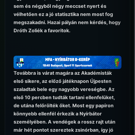
sem és négyből négy meccset nyert és
vélhetően ez a jó statisztika nem most fog
megszakadni. Hazai pályán nem kérdés, hogy
Dróth Zoliék a favoritok.
Továbbra is várat magára az Akadémisták
első sikere, az előző játéknapon Újpesten
szaladtak bele egy nagyobb vereségbe. Az
első 10 percben tudták tartani ellenfelüket,
de utána felőrölték őket. Most egy papíron
könnyebb ellenfél érkezik a Nyírbátor
személyében. A vendégek a rossz rajt után
már hét pontot szereztek zsinórban, így jó