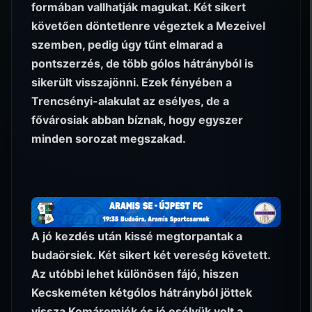
formában vallhatják magukat. Két sikert
követően döntetlenre végeztek a Mezeivel
szemben, pedig úgy tűnt elmarad a
pontszerzés, de több gólos hátrányból is
sikerült visszajönni. Ezek fényében a
Trencsényi-alakulat az esélyes, de a
fővárosiak abban bíznak, hogy egyszer
minden sorozat megszakad.
A jó kezdés után kissé megtorpantak a
budaörsiek. Két sikert két vereség követett.
Az utóbbi lehet különösen fájó, hiszen
Kecskeméten kétgólos hátrányból jöttek
vissza Komáromiék és jó esélyük volt a