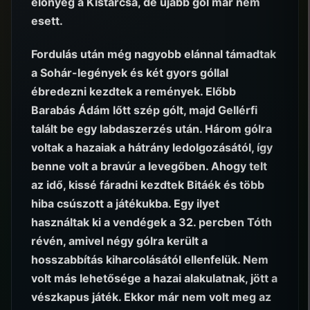
előnyég a Kistarcsa, de újabb gól már nem
esett.
Fordulás után még nagyobb elánnal támadtak
a Sohár-legények és két gyors góllal
ébredezni kezdtek a remények. Előbb
Barabás Ádám lőtt szép gólt, majd Gellérfi
talált be egy labdaszerzés után. Három gólra
voltak a hazaiak a hátrány ledolgozásától, így
benne volt a bravúr a levegőben. Ahogy telt
az idő, kissé fáradni kezdtek Bitáék és több
hiba csúszott a játékukba. Egy ilyet
használtak ki a vendégek a 32. percben Tóth
révén, amivel négy gólra került a
hosszabbítás kiharcolásától ellenfelük. Nem
volt más lehetősége a hazai alakulatnak, jött a
vészkapus játék. Ekkor már nem volt meg az