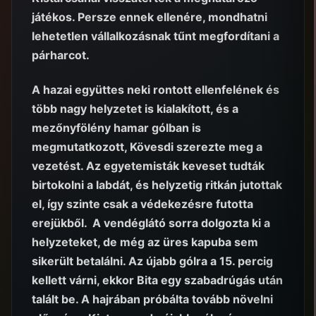
játékos. Persze ennek ellenére, mondhatni
lehetetlen vállalkozásnak tűnt megfordítani a
párharcot.
A hazai együttes neki rontott ellenfelének és
több nagy helyzetet is kialakított, és a
mezőnyfölény hamar gólban is
megmutatkozott, Kövesdi szerezte meg a
vezetést. Az egyetemisták keveset tudták
birtokolni a labdát, és helyzetig ritkán jutottak
el, így szinte csak a védekezésre futotta
erejükből. A vendéglátó sorra dolgozta ki a
helyzeteket, de még az üres kapuba sem
sikerült betalálni. Az újabb gólra a 15. percig
kellett várni, ekkor Bita egy szabadrúgás után
talált be. A hajrában próbálta tovább növelni