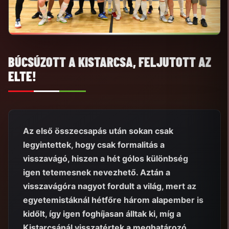
BÚCSÚZOTT A KISTARCSA, FELJUTOTT AZ
ELTE!
Az első összecsapás után sokan csak
legyintettek, hogy csak formalitás a
visszavágó, hiszen a hét gólos különbség
igen tetemesnek nevezhető. Aztán a
visszavágóra nagyot fordult a világ, mert az
egyetemistáknál hétfőre három alapember is
kidőlt, így igen foghíjasan álltak ki, míg a
Kistarcsánál visszatértek a meghatározó