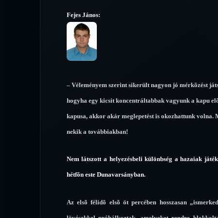
Fejes János:
– Véleményem szerint sikerült nagyon jó mérkõzést já
hogyha egy kicsit koncentráltabbak vagyunk a kapu el
kapusa, akkor akár meglepetést is okozhattunk volna. 
nekik a továbbiakban!
Nem látszott a helyezésbeli különbség a hazaiak ját
hétfõn este Dunavarsányban.
Az elsõ félidõ elsõ öt percében hosszasan „ismerke
lövésekkel próbálkoztak, amelyeket rendre blokkolt