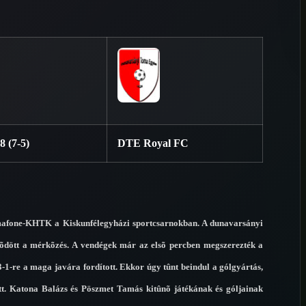
8 (7-5)
DTE Royal FC
Somafone-KHTK a Kiskunfélegyházi sportcsarnokban. A dunavarsányi
dõdött a mérkõzés. A vendégek már az elsõ percben megszerezték a
t 3-1-re a maga javára fordított. Ekkor úgy tûnt beindul a gólgyártás,
tt. Katona Balázs és Pöszmet Tamás kitûnõ játékának és góljainak