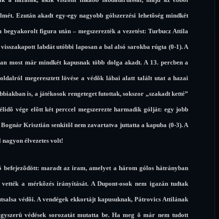
édelmét. Ezután akadt egy-egy nagyobb gólszerzési lehetõség mindkét
 begyakorolt figura után – megszerezték a vezetést: Turbucz Attila
isszakapott labdát utóbbi laposan a bal alsó sarokba rúgta (0-1). A
nban most már mindkét kapusnak több dolga akadt. A 13. percben a
ldalról megeresztett lövése a védõk lábai alatt talált utat a hazai
biakban is, a játékosok rengeteget futottak, sokszor „szakadt ketté”
félidõ vége elõtt két perccel megszerezte harmadik gólját: egy jobb
t Bognár Krisztián senkitõl nem zavartatva juttatta a kapuba (0-3). A
l nagyon élvezetes volt!
lsõ befejezõdött: maradt az iram, amelyet a három gólos hátrányban
is vették a mérkõzés irányítását. A Dupont-osok nem igazán tudtak
utsalsa védõi. A vendégek ekkortájt kapusuknak, Pátrovics Attilának
nagyszerû védések sorozatát mutatta be. Ha meg õ már nem tudott