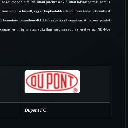
hazai csapat, a félidõ utáni játékrészt 7-5 után folytathatták, nem is
. Innen már a fáradt, egyre kapkodóbb ellenfél nem tudott ellenállást
ocit bemutató Somafone-KHTK csapatával szemben. A három pontot
zi csapat és még matematikailag megmaradt az esélye az NB-I-be
)
Dupont FC