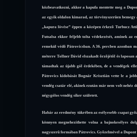
közbeavatkozni, akkor a kapufa mentette meg a Dupont-o
az egyik oldalon kimarad, az törvényszerûen bemegy a
„kapura lövése” éppen a középen érkezõ Turbucz Attila
Futsalsa ekkor feljebb tolta védekezését, aminek az 
remekül védõ Pátrovicsban. A 36. percben azonban már
méterre Tollner Dávid elszakadt õrzõjétõl és laposan a
támadtak az újabb gól érdekében, de a vendégek ellen
Pátrovics kidobását Bognár Krisztián vette le a job
vendég csatár elé, akinek ezután már nem volt nehéz d
négygólos vendég siker született.
Habár az eredmény tükrében az esélyesebb csapat gyõz
könnyen megnehezíthette volna a bajnokesélyes dolg
nagyszerû formában Pátrovics. Gyõzelmével a Dupont to