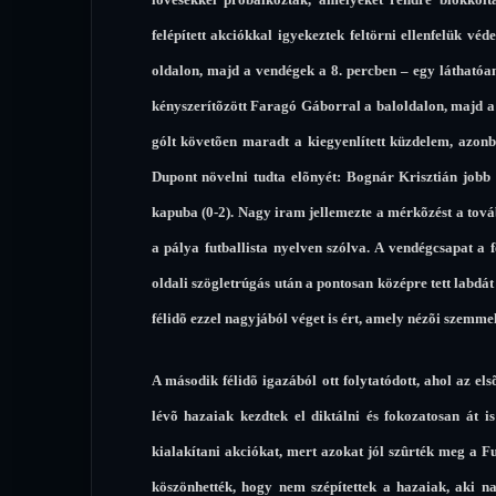
felépített akciókkal igyekeztek feltörni ellenfelük v
oldalon, majd a vendégek a 8. percben – egy láthatóan
kényszerítõzött Faragó Gáborral a baloldalon, majd a v
gólt követõen maradt a kiegyenlített küzdelem, azo
Dupont növelni tudta elõnyét: Bognár Krisztián jobb o
kapuba (0-2). Nagy iram jellemezte a mérkõzést a továb
a pálya futballista nyelven szólva. A vendégcsapat a 
oldali szögletrúgás után a pontosan középre tett labdá
félidõ ezzel nagyjából véget is ért, amely nézõi szemme
A második félidõ igazából ott folytatódott, ahol az e
lévõ hazaiak kezdtek el diktálni és fokozatosan át 
kialakítani akciókat, mert azokat jól szûrték meg a F
köszönhették, hogy nem szépítettek a hazaiak, aki 