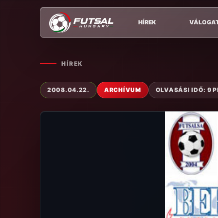
HÍREK
VÁLOGA
HÍREK
2008.04.22.
ARCHÍVUM
OLVASÁSI IDŐ: 9 