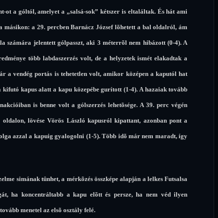
t a góltól, amelyet a „salsá-sok” kétszer is eltaláltak. És hát ami
 másikon: a 29. percben Barnácz József lõhetett a bal oldalról, ám
 számára jelentett gólpasszt, aki 3 méterrõl nem hibázott (0-4). A
eredménye több labdaszerzés volt, de a helyzetek ismét elakadtak a
 a vendég portás is tehetetlen volt, amikor középen a kaputól hat
 kifutó kapus alatt a kapu közepébe gurított (1-4). A hazaiak tovább
akcióiban is benne volt a gólszerzés lehetõsége. A 39. perc végén
b oldalon, lövése Vörös László kapusról kipattant, azonban pont a
olga azzal a kapuig gyalogolni (1-5). Több idõ már nem maradt, így
elme simának tûnhet, a mérkõzés összképe alapján a lelkes Futsalsa
át, ha koncentráltabb a kapu elõtt és persze, ha nem véd ilyen
vább menetel az elsõ osztály felé.