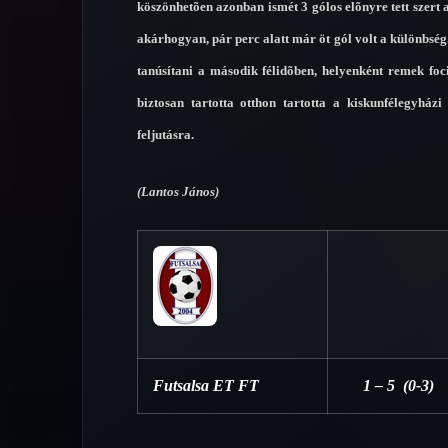
köszönhetõen azonban ismét 3 gólos elõnyre tett szert a 
akárhogyan, pár perc alatt már öt gól volt a különbség
tanúsítani a második félidõben, helyenként remek f
biztosan tartotta otthon tartotta a kiskunfélegyhá
feljutásra.
(Lantos János)
Futsalsa ET FT
1 – 5 (0-3