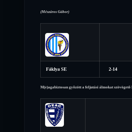
(Mészáros Gábor)
Fáklya SE
2-14
M(e)agabiztosan gyõzött a feljutási álmokat szövöget