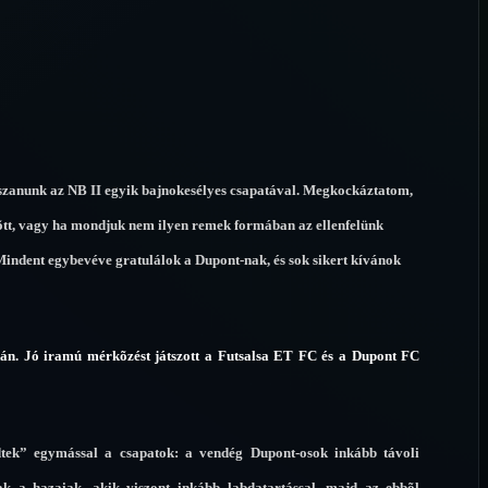
tszanunk az NB II egyik bajnokesélyes csapatával. Megkockáztatom,
õtt, vagy ha mondjuk nem ilyen remek formában az ellenfelünk
Mindent egybevéve gratulálok a Dupont-nak, és sok sikert kívánok
ékán. Jó iramú mérkõzést játszott a Futsalsa ET FC és a Dupont FC
dtek” egymással a csapatok: a vendég Dupont-osok inkább távoli
ak a hazaiak, akik viszont inkább labdatartással, majd az ebbõl