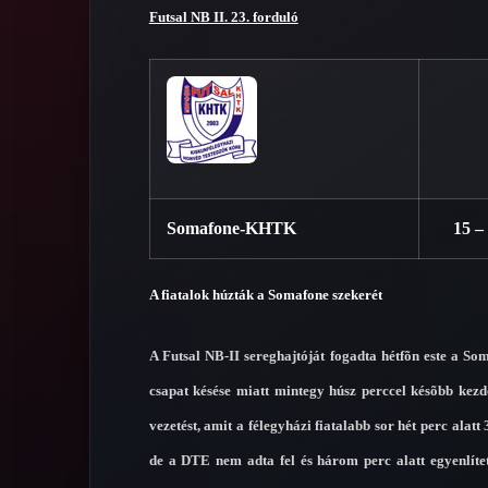
Futsal NB II. 23. forduló
Somafone-KHTK
15 – 
A fiatalok húzták a Somafone szekerét
A Futsal NB-II sereghajtóját fogadta hétfõn este a 
csapat késése miatt mintegy húsz perccel késõbb kez
vezetést, amit a félegyházi fiatalabb sor hét perc alat
de a DTE nem adta fel és három perc alatt egyenlíte