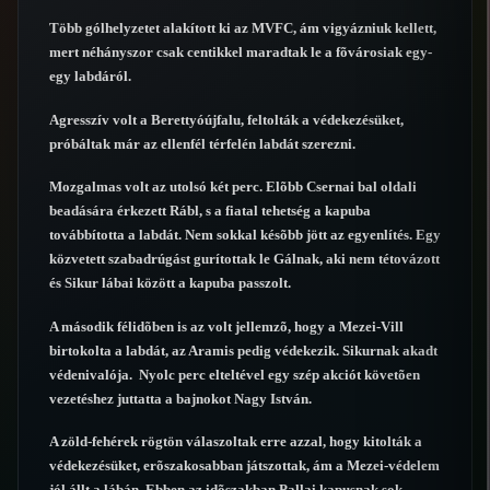
Több gólhelyzetet alakított ki az MVFC, ám vigyázniuk kellett,
mert néhányszor csak centikkel maradtak le a fõvárosiak egy-
egy labdáról.
Agresszív volt a Berettyóújfalu, feltolták a védekezésüket,
próbáltak már az ellenfél térfelén labdát szerezni.
Mozgalmas volt az utolsó két perc. Elõbb Csernai bal oldali
beadására érkezett Rábl, s a fiatal tehetség a kapuba
továbbította a labdát. Nem sokkal késõbb jött az egyenlítés. Egy
közvetett szabadrúgást gurítottak le Gálnak, aki nem tétovázott
és Sikur lábai között a kapuba passzolt.
A második félidõben is az volt jellemzõ, hogy a Mezei-Vill
birtokolta a labdát, az Aramis pedig védekezik. Sikurnak akadt
védenivalója. Nyolc perc elteltével egy szép akciót követõen
vezetéshez juttatta a bajnokot Nagy István.
A zöld-fehérek rögtön válaszoltak erre azzal, hogy kitolták a
védekezésüket, erõszakosabban játszottak, ám a Mezei-védelem
jól állt a lábán. Ebben az idõszakban Pallai kapusnak sok