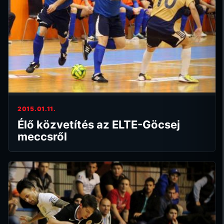
2015.01.11.
Élő közvetítés az ELTE-Göcsej
meccsről