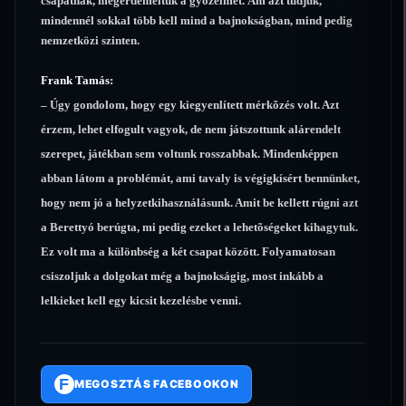
csapatnak, megérdemeltük a gyõzelmet. Ám azt tudjuk,
mindennél sokkal több kell mind a bajnokságban, mind pedig
nemzetközi szinten.
Frank Tamás:
– Úgy gondolom, hogy egy kiegyenlített mérkõzés volt. Azt
érzem, lehet elfogult vagyok, de nem játszottunk alárendelt
szerepet, játékban sem voltunk rosszabbak. Mindenképpen
abban látom a problémát, ami tavaly is végigkísért bennünket,
hogy nem jó a helyzetkihasználásunk. Amit be kellett rúgni azt
a Berettyó berúgta, mi pedig ezeket a lehetõségeket kihagytuk.
Ez volt ma a különbség a két csapat között. Folyamatosan
csiszoljuk a dolgokat még a bajnokságig, most inkább a
lelkieket kell egy kicsit kezelésbe venni.
F
MEGOSZTÁS FACEBOOKON