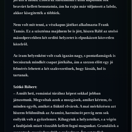
bravúrt kellett bemutatnia, ám ha rajta már túljutoott a labda,
akkor kisegítették a többiek.
Nem volt mit tenni, a vészkapus játékot alkalmazta Frank
Tamás. Ez a szisztéma majdnem be is jött, hiszen Rábl az utolsó
másodpercekben két ordító helyzetet is elpuskázott közvetlen
közelrõl.
Az iram helyenként volt csak igazán nagy, s pontatlanságok is
becsúsztak mindkét csapat játékába, ám a szezon elõtt egy jó
felmérés lehetett a két szakvezetõnek, hogy lássák, hol is
tartanak.
Szitkó Róbert:
– A múlt heti, romániai túrához képest sokkal jobban
játszottunk. Megvoltak azok a mozgások, amiket kértem, és
minden egyéb, amiket a fiúktól elvárok. A mai mérkõzésen azt
hiszem felülmúltuk az Aramist, harmincöt percig nem sok
esélyük volt a gyõzelemre. Kihagytuk a helyzeteiket, s a végén
a faultjaink miatt visszább kellett fogni magunkat. Gratulálok a