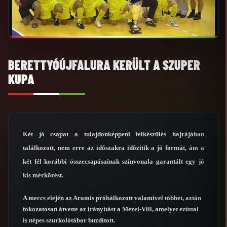
BERETTYÓÚJFALURA KERÜLT A SZUPER
KUPA
Két jó csapat a tulajdonképpeni felkészülés hajrájában
találkozott, nem erre az idõszakra idõzitik a jó formát, ám a
két fél korábbi összecsapásainak színvonala garantált egy jó
kis mérkõzést.
A meccs elején az Aramis próbálkozott valamivel többet, aztán
fokozatosan átvette az irányítást a Mezei-Vill, amelyet ezúttal
is népes szurkolótábor buzdított.