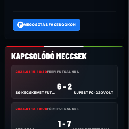
F
MEGOSZTÁS FACEBOOKON
KAPCSOLÓDÓ MECCSEK
2024.01.15. 18:30
FÉRFI FUTSAL NB I.
6 - 2
SG KECSKEMÉT FUTSAL
ÚJPEST FC-220VOLT
2024.01.12. 19:00
FÉRFI FUTSAL NB I.
1 - 7