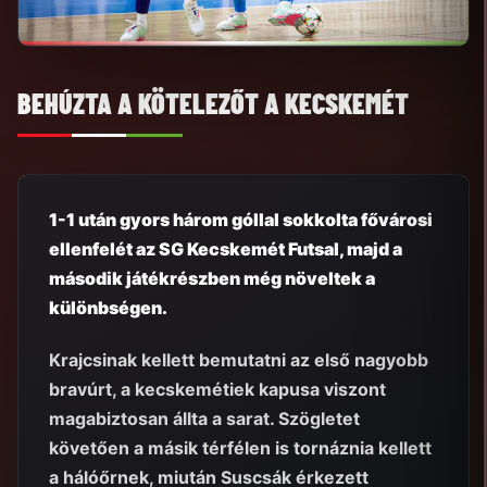
BEHÚZTA A KÖTELEZŐT A KECSKEMÉT
1-1 után gyors három góllal sokkolta fővárosi
ellenfelét az SG Kecskemét Futsal, majd a
második játékrészben még növeltek a
különbségen.
Krajcsinak kellett bemutatni az első nagyobb
bravúrt, a kecskemétiek kapusa viszont
magabiztosan állta a sarat. Szögletet
követően a másik térfélen is tornáznia kellett
a hálóőrnek, miután Suscsák érkezett