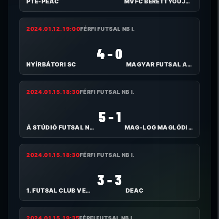
PTE-PEAC
MVFC BERETTYÓÚJFALU
2024.01.12. 19:00
FÉRFI FUTSAL NB I.
4 - 0
NYÍRBÁTORI SC
MAGYAR FUTSAL AKADÉMIA
2024.01.15. 18:30
FÉRFI FUTSAL NB I.
5 - 1
Á STÚDIÓ FUTSAL NYÍREGYHÁZA
MAG-LOG MAGLÓDI TC
2024.01.15. 18:30
FÉRFI FUTSAL NB I.
3 - 3
1. FUTSAL CLUB VESZPRÉM
DEAC
2024.01.15. 19:35
FÉRFI FUTSAL NB I.