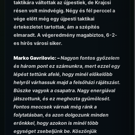
taktikára váltottak az újpestiek, de Krajcsi
résen volt mindvégig. Négy és fél perccel a
vége előtt még egy újpesti taktikai
értekezletet tartottak, ám a szépítés
elmaradt. A végeredmény magabiztos, 6-2-
es hírös városi siker.
Marko Gavrilovic: –
Nagyon fontos győzelem
és három pont ez számunkra, mert ezzel egy
lépést tettünk afelé, hogy minél előkelőbb
helyről várhassuk majd a felsőházi rájátszást.
Büszke vagyok a csapatra. Nagy energiával
játszottunk, és ez meghozta gyümölcsét.
Fontos meccsek várnak még ránk a
folytatásban, és azon dolgozunk minden
erőnkkel, hogy azokon is minél több
egységet zsebeljünk be. Köszönjük