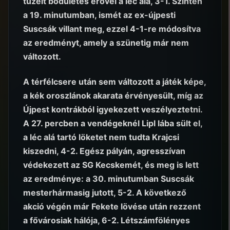
tüzelt bődületes erővel a léc alá, 3-1. Szintén
a 19. minutumban, ismét az ex-újpesti
Suscsák villant meg, ezzel 4-1-re módosítva
az eredményt, amely a szünetig már nem
változott.
A térfélcsere után sem változott a játék képe,
a kék oroszlánok akarata érvényesült, míg az
Újpest kontrákból igyekezett veszélyeztetni.
A 27. percben a vendégeknél Lipl lába sült el,
a léc alá tartó löketet nem tudta Krajcsi
kiszedni, 4-2. Egész pályán, agresszívan
védekezett az SG Kecskemét, és meg is lett
az eredménye: a 30. minutumban Suscsák
mesterhármasig jutott, 5-2. A következő
akció végén már Fekete lövése után rezzent
a fővárosiak hálója, 6-2. Létszámfölényes