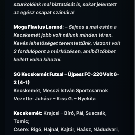
szurkolóink mai biztatását is, sokat jelentett
az egész csapat számára!
Moga Flavius Lorand
: –
Sajnos a mai estén a
Kecskemét jobb volt nálunk minden téren.
Kevés lehetőséget teremtettünk, viszont volt
2 fordulópont a mérkőzésen, amiből többet
kellett volna kihozni.
SG Kecskemét Futsal – Újpest FC-220Volt 6-
2 (4-1)
Kecskemét, Messzi István Sportcsarnok
Vezette: Juhász – Kiss G. – Nyekita
Kecskemét:
Krajcsi – Bíró, Pál, Suscsák,
Tomic;
Csere: Rigó, Hajnal, Kajtár, Haász, Nádudvari,