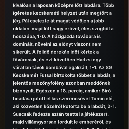
kiválóan a laposan középre lőtt labdára. Több
ígéretes kecskeméti helyzet után megtört a
jég. Pál cselezte át magát védőjén a jobb
oldalon, majd lőtt nagy erővel, éles szögből a
hosszúba, 1-0. A házigazda továbbra is
dominált, növelni az előnyt viszont nem
sikerült. A félidő derekán időt kértek a
fővárosiak, és ezt követően Hadzsi egy
váratlan távoli bombával egalizált, 1-1. Az SG
Kecskemét Futsal birtokolta többet a labdát, a
jelentős mezőnyfölény azonban meddőnek
bizonyult. Egészen a 18. percig, amikor Biró
beadása jutott el kis szerencsével Tomic elé,
aki közvetlen közelről kotorta be a labdát, 2-1.
Suscsák fedezte aztán testtel a játékszert,
majd villámgyorsan fordult le emberéről, és