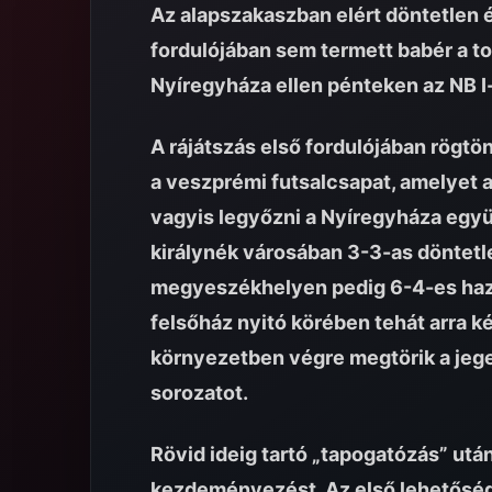
Az alapszakaszban elért döntetlen é
fordulójában sem termett babér a 
Nyíregyháza ellen pénteken az NB I
A rájátszás első fordulójában rögtö
a veszprémi futsalcsapat, amelyet 
vagyis legyőzni a Nyíregyháza együ
királynék városában 3-3-as döntetle
megyeszékhelyen pedig 6-4-es hazai s
felsőház nyitó körében tehát arra k
környezetben végre megtörik a jeget
sorozatot.
Rövid ideig tartó „tapogatózás” ut
kezdeményezést. Az első lehetőség 