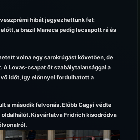
veszprémi hibát jegyezhettünk fel:
 előtt, a brazil Maneca pedig lecsapott rá és
thetett volna egy sarokrúgást követően, de
. A Lovas-csapat öt szabálytalansággal a
vő időt, így előnnyel fordulhatott a
lt a második felvonás. Előbb Gagyi védte
t oldalhálót. Kisvártatva Fridrich kisodródva
ólvonalról.