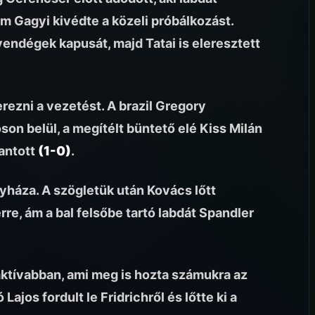
 ám Gagyi kivédte a közeli próbálkozást.
vendégek kapusát, majd Tatai is eleresztett
rezni a vezetést. A brazil Gregory
oson belül, a megítélt büntető elé Kiss Milán
rantott
(1-0)
.
gyháza. A szögletük után Kovács lőtt
re, ám a bal felsőbe tartó labdát Spandler
 aktívabban, ami meg is hozta számukra az
jos fordult le Fridrichről és lőtte ki a