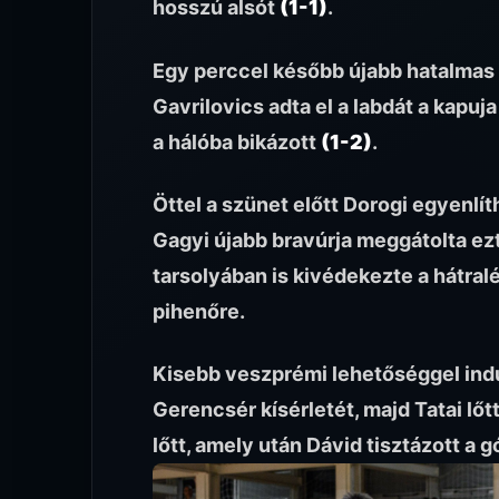
hosszú alsót
(1-1)
.
Egy perccel később újabb hatalmas 
Gavrilovics adta el a labdát a kapuja
a hálóba bikázott
(1-2)
.
Öttel a szünet előtt Dorogi egyenlí
Gagyi újabb bravúrja meggátolta ezt
tarsolyában is kivédekezte a hátralé
pihenőre.
Kisebb veszprémi lehetőséggel indu
Gerencsér kísérletét, majd Tatai lőt
lőtt, amely után Dávid tisztázott a g