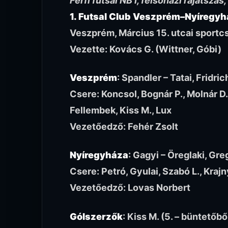
Férfi futsal NB I, felsőházi rájátszás, 
1. Futsal Club Veszprém–Nyíregyh
Veszprém, Március 15. utcai sportc
Vezette: Kovács G. (Wittner, Góbi)
Veszprém
: Spandler – Tatai, Fridri
Csere: Koncsol, Bognár P., Molnár D.
Fellembek, Kiss M., Lux
Vezetőedző: Fehér Zsolt
Nyíregyháza
: Gagyi – Öreglaki, Gr
Csere: Petró, Gyulai, Szabó L., Krajn
Vezetőedző: Lovas Norbert
Gólszerzők
: Kiss M. (5. – büntetőből