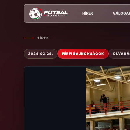
HÍREK
VÁLOGA
HÍREK
2024.02.24.
FÉRFI BAJNOKSÁGOK
OLVASÁS