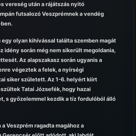
s vereség után a rájátszás nyitó
tompán futsalozó Veszprémnek a vendég
-ben.
n egy olyan kihívással találta szemben magát
az idény során még nem sikerült megoldania,
ttesét. Az alapszakasz során ugyanis a
nre végeztek a felek, a nyírségi
iker született. Az 1-6. helyért kiírt
észültek Tatai Józsefék, hogy hazai
, s győzelemmel kezdik a tíz fordulóból álló
án a Veszprém ragadta magához a
Gerencsér előtt adódott, aki labdát