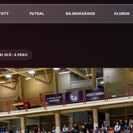
TOTT
FUTSAL
BAJNOKSÁGOK
KLUBOK
I IDŐ: 4 PERC