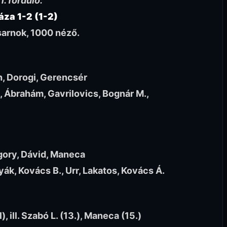
1. forduló:
áza 1-2 (1-2)
sarnok, 1000 néző.
ch, Dorogi, Gerencsér
, Ábrahám, Gavrilovics, Bognár M.,
egory, Dávid, Maneca
yák, Kovács B., Urr, Lakatos, Kovács Á.
), ill. Szabó L. (13.), Maneca (15.)