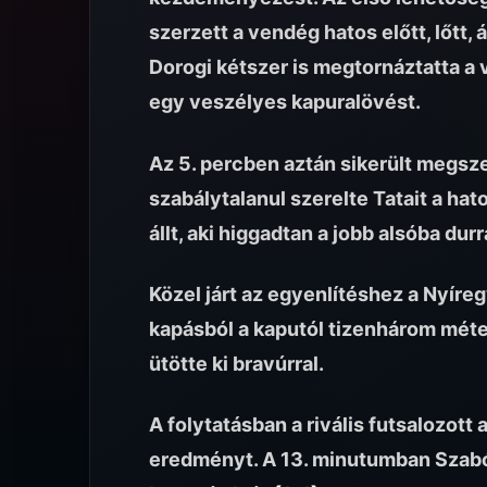
szerzett a vendég hatos előtt, lőtt,
Dorogi kétszer is megtornáztatta a 
egy veszélyes kapuralövést.
Az 5. percben aztán sikerült megsze
szabálytalanul szerelte Tatait a hat
állt, aki higgadtan a jobb alsóba dur
Közel járt az egyenlítéshez a Nyíre
kapásból a kaputól tizenhárom méter
ütötte ki bravúrral.
A folytatásban a rivális futsalozott
eredményt. A 13. minutumban Szabó La