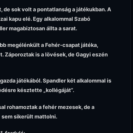
t, de sok volt a pontatlanság a játékukban. A
hazai kapu elé. Egy alkalommal Szabó
er magabiztosan állta a sarat.
ább megélénkült a Fehér-csapat játéka,
. Záporoztak is a lövések, de Gagyi eszén
igazda játékából. Spandler két alkalommal is
désre késztette „kollégáját”.
al rohamoztak a fehér mezesek, de a
sem sikerült mattolni.