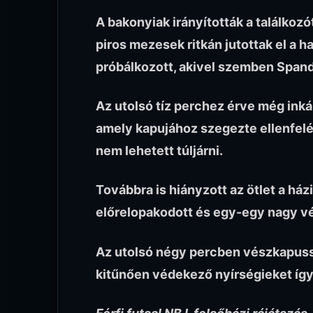
A bakonyiak irányították a találkozó
piros mezesek ritkán jutottak el a 
próbálkozott, akivel szemben Spandl
Az utolsó tíz perchez érve még ink
amely kapujához szegezte ellenfelét
nem lehetett túljárni.
Továbbra is hiányzott az ötlet a ház
előrelopakodott és egy-egy nagy vé
Az utolsó négy percben vészkapuss
kitűnően védekező nyírségieket így 