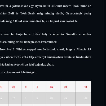
válni a játékosokat egy ilyen balul sikerült meccs után, mint az
Balázs Zoli és Tóth Szabi még mindig sérült, Gyurcsányit pedig
sok, még 2-0-nál sem támadtak le, s a kapust sem hozták le.
a nem hozhatja be az Udvarhelyt a tabellán. Szerdán az utolsó
alószínûleg óriási ünneplésben részesülnek.
 Murciával? Néhány nappal ezelõtt írtunk arról, hogy a Murcia 19
yek ûberelhetik ezt a teljesítményt amennyiben az utolsó furdulóban
kõzésüket nyernék az idei bajnokságban.
 ezt az óriási lehetõséget.
21
20
0
1
124
28
+96
20
17
2
1
121
43
+78