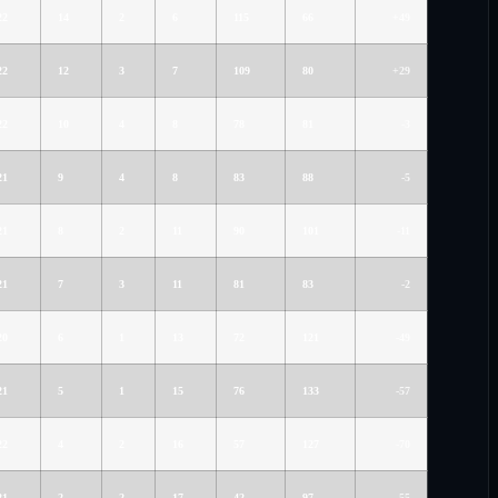
22
14
2
6
115
66
+49
22
12
3
7
109
80
+29
22
10
4
8
78
81
-3
21
9
4
8
83
88
-5
21
8
2
11
90
101
-11
21
7
3
11
81
83
-2
20
6
1
13
72
121
-49
21
5
1
15
76
133
-57
22
4
2
16
57
127
-70
21
2
2
17
42
97
-55