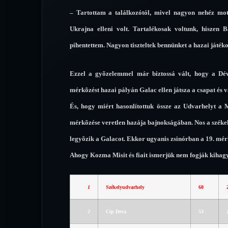
– Tartottam a találkozótól, mivel nagyon nehéz moti
Ukrajna elleni volt. Tartalékosak voltunk, hiszen 
pihentettem. Nagyon tiszteltek bennünket a hazai játéko
Ezzel a gyõzelemmel már biztossá vált, hogy a Dév
mérkõzést hazai pályán Galac ellen játsza a csapat és v
És, hogy miért hasonlítottuk össze az Udvarhelyt a
mérkõzése veretlen hazája bajnokságában. Nos a székel
legyõzik a Galacot. Ekkor ugyanis zsinórban a 19. mér
Ahogy Kozma Misit és fiait ismerjük nem fogják kihagyni
1
Székelyudvarhely
60
2
Cip Deva
53