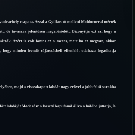
lyudvarhely csapata. Azzal a Gyilkos-tó melletti Moldocorral mérték
ett, de tavaszra jelentõsen megerõsödött. Bizonyítja ezt az, hogy a
várták. Azért is volt fontos ez a meccs, mert ha ez megvan, akkor
i, hogy minden leendõ rájátszásbeli ellenfelét odahaza fogadhatja
lyében, majd a visszakapott labdát nagy erõvel a jobb felsõ sarokba
elõtt labdáját
Madarász
a hosszú kapufánál állva a hálóba juttatja,
0-