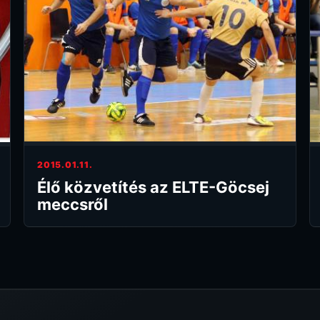
2015.01.11.
Élő közvetítés az ELTE-Göcsej
meccsről