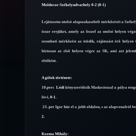
Moldocor-Székelyudvarhely 0-2 (0-1)
Lejátszotta utolsó alapszakaszbeli mérkõzését a Széke
össze erejüket, amely az õsszel az utolsó helyen végz
szombati mérkõzést az ötödik, rájátszást érõ helyen 
biztosan az elsõ helyen végez az SK, ami azt jelent
elsõként.
A gólok története:
10.perc
Lódi
kényszerítõzik Madarásszal a pálya tenge
lövi,
0-1
.
23. per Igor húz el a jobb oldalon, s az alapvonalról b
2
.
Kozma Mihály
: