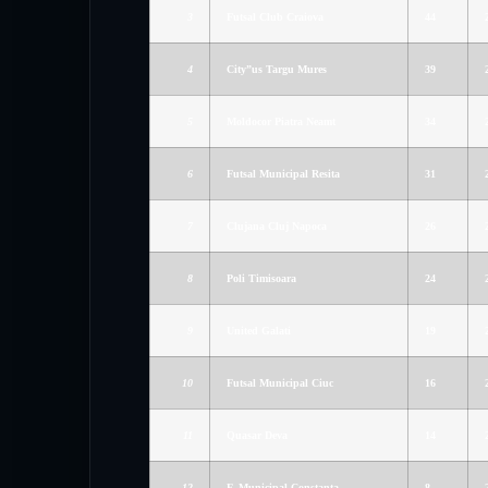
3
Futsal Club Craiova
44
4
City”us Targu Mures
39
5
Moldocor Piatra Neamt
34
6
Futsal Municipal Resita
31
7
Clujana Cluj Napoca
26
8
Poli Timisoara
24
9
United Galati
19
10
Futsal Municipal Ciuc
16
11
Quasar Deva
14
12
F. Municipal Constanta
8