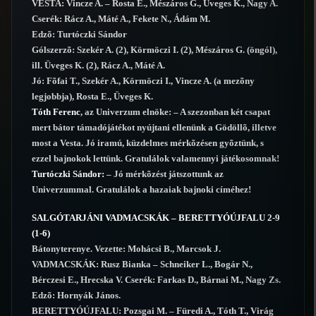
VESTA: Vincze A. – Rosta E., Mészáros G., Üveges K., Nagy A.
Cserék: Rácz A., Máté A., Fekete N., Ádám M.
Edzõ: Turtóczki Sándor
Gólszerzõ: Szekér A. (2), Körmöczi I. (2), Mészáros G. (öngól),
ill. Üveges K. (2), Rácz A., Máté A.
Jó: Fõfai T., Szekér A., Körmöczi I., Vincze A. (a mezõny
legjobbja), Rosta E., Üveges K.
Tóth Ferenc
, az Univerzum elnöke: – A szezonban két csapat
mert bátor támadójátékot nyújtani ellenünk a Gödöllõ, illetve
most a Vesta. Jó iramú, küzdelmes mérkõzésen gyõztünk, s
ezzel bajnokok lettünk. Gratulálok valamennyi játékosomnak!
Turtóczki Sándor:
– Jó mérkõzést játszottunk az
Univerzummal. Gratulálok a hazaiak bajnoki címéhez!
SALGÓTARJÁNI VADMACSKÁK – BERETTYÓÚJFALU 2-9
(1-6)
Bátonyterenye. Vezette: Mohácsi B., Marcsok J.
VADMACSKÁK: Rusz Bianka – Schneiker L., Bogár N.,
Bérczesi E., Hrecska V. Cserék: Farkas D., Bárnai M., Nagy Zs.
Edzõ: Hornyák János.
BERETTYÓÚJFALU: Pozsgai M. – Füredi A., Tóth T., Virág