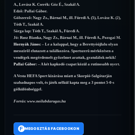
A., Lovász K. Cserék: Góz É., Szakál A.
Edzõ: Pallai Gábor.
Gólszerzõ: Nagy Zs., Bárnai M., ill. Füredi A. (5), Lovász K. (2),
Tóth T., Szakál A.
Sárga lap: Tóth T., Szakál A., Füredi A.
Jó: Rusz Bianka, Nagy Zs., Bárnai M., ill. Füredi A., Pozsgai M.
Hornyák János:
– Le a kalappal, hogy a Berettyóújfalu olyan
messzirõl elutazott a találkozóra. Sportszerû mérkõzésen a
vendégek megérdemelt gyõzelmet arattak, gratulálok nekik!
Pallai Gábor
: – A két kapkodó csapat közül a rutinosabb nyert.
A Vesta HEFA Sport kizárása miatt a Skorpió-Salgótarján
szabadnapos volt, és játék nélkül kapta meg a 3 pontot 5-0-s
gólkülönbséggel.
Forrás:
www.noilabdarugas.hu
F
MEGOSZTÁS FACEBOOKON