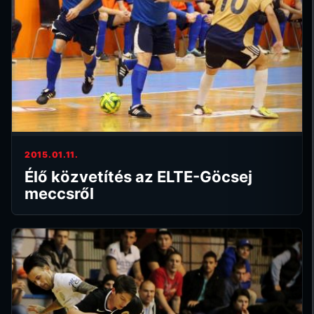
2015.01.11.
Élő közvetítés az ELTE-Göcsej
meccsről