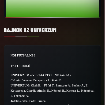
BAJNOK AZ UNIVERZUM
NÕI FUTSAL NB I
17. FORDULÓ
UNIVERZUM – VESTA-CITY LINE 5-4 (1-1)
Csömör. Vezette: Perepatics L., Gaál B.
UNIVERZUM: Oláh E. – Fõfai T., Smuczer A., Szekér A., E.
Kovacseva. Cserék: Almási É., Németh B., Katona L., Körmöczi
I., Ferenczi A.
Játékos-edzõ: Fõfai Tímea