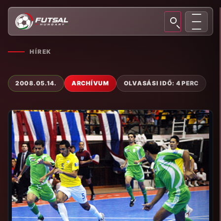
HÍREK
2008.05.14.
ARCHÍVUM
OLVASÁSI IDŐ: 4 PERC