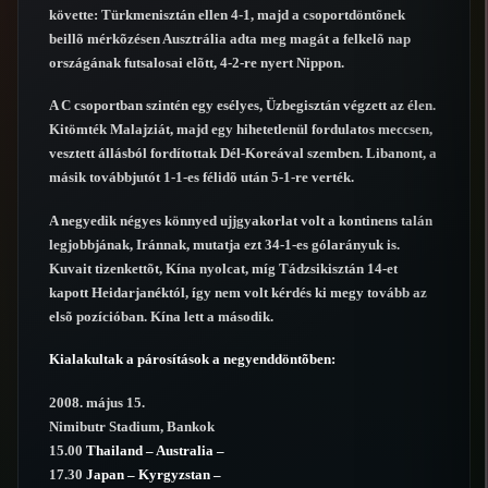
követte: Türkmenisztán ellen 4-1, majd a csoportdöntõnek
beillõ mérkõzésen Ausztrália adta meg magát a felkelõ nap
országának futsalosai elõtt, 4-2-re nyert Nippon.
A C csoportban szintén egy esélyes, Üzbegisztán végzett az élen.
Kitömték Malajziát, majd egy hihetetlenül fordulatos meccsen,
vesztett állásból fordítottak Dél-Koreával szemben. Libanont, a
másik továbbjutót 1-1-es félidõ után 5-1-re verték.
A negyedik négyes könnyed ujjgyakorlat volt a kontinens talán
legjobbjának, Iránnak, mutatja ezt 34-1-es gólarányuk is.
Kuvait tizenkettõt, Kína nyolcat, míg Tádzsikisztán 14-et
kapott Heidarjanéktól, így nem volt kérdés ki megy tovább az
elsõ pozícióban. Kína lett a második.
Kialakultak a párosítások a negyenddöntõben:
2008. május 15.
Nimibutr Stadium, Bankok
15.00
Thailand – Australia –
17.30
Japan – Kyrgyzstan –