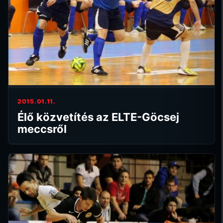
2015.01.11.
Élő közvetítés az ELTE-Göcsej
meccsről