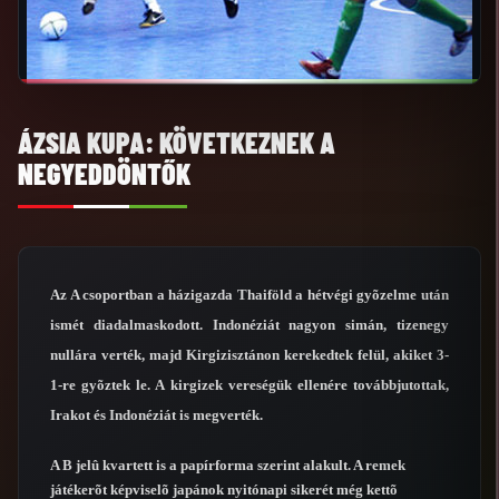
ÁZSIA KUPA: KÖVETKEZNEK A
NEGYEDDÖNTŐK
Az A csoportban a házigazda Thaiföld a hétvégi gyõzelme után
ismét diadalmaskodott. Indonéziát nagyon simán, tizenegy
nullára verték, majd Kirgizisztánon kerekedtek felül, akiket 3-
1-re gyõztek le. A kirgizek vereségük ellenére továbbjutottak,
Irakot és Indonéziát is megverték.
A B jelû kvartett is a papírforma szerint alakult. A remek
játékerõt képviselõ japánok nyitónapi sikerét még kettõ