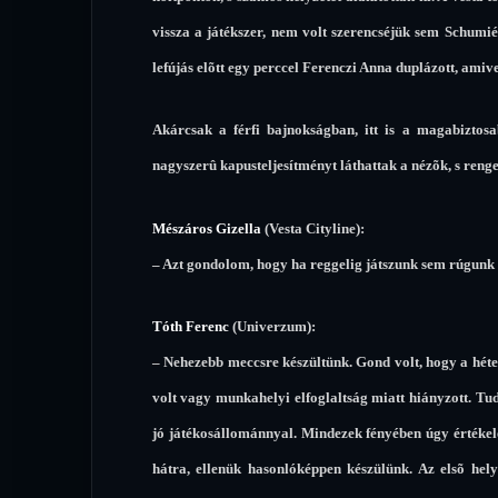
vissza a játékszer, nem volt szerencséjük sem Schumié
lefújás elõtt egy perccel Ferenczi Anna duplázott, amive
Akárcsak a férfi bajnokságban, itt is a magabiztos
nagyszerû kapusteljesítményt láthattak a nézõk, s renge
Mészáros Gizella
(Vesta Cityline):
– Azt gondolom, hogy ha reggelig játszunk sem rúgunk g
Tóth Ferenc
(Univerzum):
– Nehezebb meccsre készültünk. Gond volt, hogy a héten
volt vagy munkahelyi elfoglaltság miatt hiányzott. Tud
jó játékosállománnyal. Mindezek fényében úgy értéke
hátra, ellenük hasonlóképpen készülünk. Az elsõ he