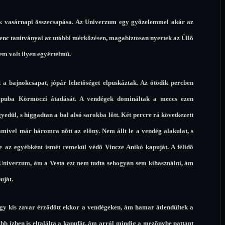
nek vasárnapi összecsapása. Az Univerzum egy gyõzelemmel akár az
erenc tanítványai az utóbbi mérkõzésen, magabiztosan nyertek az Üllõ
em volt ilyen egyértelmû.
t a bajnokcsapat, jópár lehetõséget elpuskáztak. Az ötödik percben
kapuba Körmöczi átadását. A vendégek domináltak a meccs ezen
gyedül, s higgadtan a bal alsó sarokba lõtt. Két percre rá következett
amivel már háromra nõtt az elõny. Nem állt le a vendég alakulat, s
 be az egyébként ismét remekül védõ Vincze Anikó kapuját. A félidõ
z Univerzum, ám a Vesta ezt nem tudta sehogyan sem kihasználni, ám
uját.
, egy kis zavar érzõdött ekkor a vendégeken, ám hamar átlendültek a
több ízben is eltalálta a kapufát, ám arról mindig a mezõnybe pattant