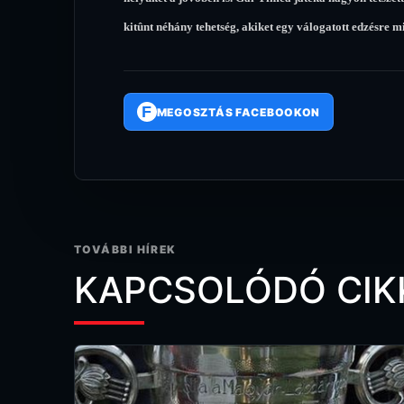
kitûnt néhány tehetség, akiket egy válogatott edzésre
F
MEGOSZTÁS FACEBOOKON
TOVÁBBI HÍREK
KAPCSOLÓDÓ CIK