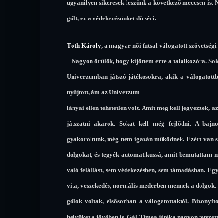
ugyanilyen sikeresek leszünk a következõ meccsen is
gólt, ez a védekezésünket dícséri.
Tóth Károly
, a magyar nõi futsal válogatott szövetségi 
– Nagyon örülök, hogy kijöttem erre a találkozóra. Sok
Univerzumban játszó játékosokra, akik a válogatottba
nyûjtott, ám az Univerzum
lányai ellen tehetetlen volt. Amit meg kell jegyezzek, 
játszatni akarok. Sokat kell még fejlõdni. A bajn
gyakoroltunk, még nem igazán mûködnek. Ezért van sz
dolgokat, és tegyék automatikussá, amit bemutattam 
való felállást, sem védekezésben, sem támadásban. Egyé
vita, veszekedés, normális mederben mennek a dolgok.
gólok voltak, elsõsorban a válogatottaktól. Bizonyíto
helyüket a jövõben is. Gál Tímea játéka nagyon tetszett,