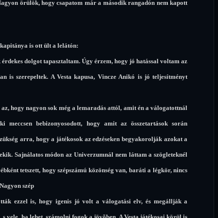
. Nagyon örülök, hogy csapatom már a második rangadón nem kapott
kapitánya is ott ült a lelátón:
 érdekes dolgot tapasztaltam. Úgy érzem, hogy jó hatással voltam az
n is szerepeltek. A Vesta kapusa, Vincze Anikó is jó teljesítményt
az az, hogy nagyon sok még a lemaradás attól, amit én a válogatottnál
oki meccsen bebizonyosodott, hogy amit az összetartások során
ükség arra, hogy a játékosok az edzéseken begyakorolják azokat a
nekik. Sajnálatos módon az Univerzumnál nem láttam a szögleteknél
bként tetszett, hogy szépszámú közönség van, baráti a légkör, nincs
 Nagyon szép
tták ezzel is, hogy igenis jó volt a válogatási elv, és megállják a
 s vele, ha lehet, számolni fogok a jövõben. A Vesta játékosai közül is