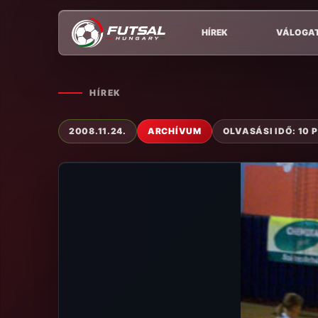
HÍREK
VÁLOGA
HÍREK
2008.11.24.
ARCHÍVUM
OLVASÁSI IDŐ: 10 