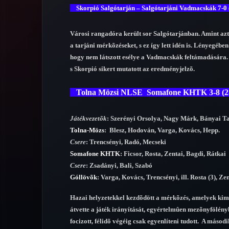
Skorpió Salgótarján – Salgótarjáni Vadmacskák 7-0
Városi rangadóra került sor Salgótarjánban. Amint azt
a tarjáni mérkõzéseket, s ez így lett idén is. Lényegébe
hogy nem látszott esélye a Vadmacskák feltámadására. Í
s Skorpió sikert mutatott az eredményjelzõ.
Tolna Mözsi NLSE Somafone KHTK 3-8 (2
Játékvezetõk
: Szerényi Orsolya, Nagy Márk, Bányai 
Tolna-Mözs
: Blesz, Hodován, Varga, Kovács, Hepp.
Csere
: Trencsényi, Radó, Mecseki
Somafone KHTK
: Ficsor, Rosta, Zentai, Bagdi, Rátkai
Csere
: Zsadányi, Bali, Szabó
Góllövõk
: Varga, Kovács, Trencsényi, ill. Rosta (3), Zen
Hazai helyzetekkel kezdõdött a mérkõzés, amelyek kimara
átvette a játék irányítását, egyértelmûen mezõnyfölényb
focizott, félidõ végéig csak egyenlíteni tudott. A másod