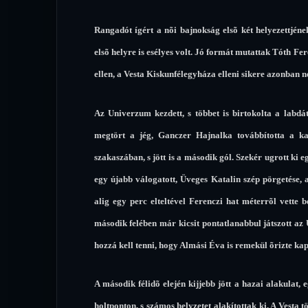
Rangadót ígért a nõi bajnokság elsõ két helyezettjé
elsõ helyre is esélyes volt. Jó formát mutattak Tóth F
ellen, a Vesta Kiskunfélegyháza elleni sikere azonban n
Az Univerzum kezdett, s többet is birtokolta a labdá
megtört a jég, Ganczer Hajnalka továbbította a 
szakaszában, s jött is a második gól. Szekér ugrott ki e
egy újabb válogatott, Üveges Katalin szép pörgetése, 
alig egy perc elteltével Ferenczi hat méterrõl vette
második felében már kicsit pontatlanabbul játszott a
hozzá kell tenni, hogy Almási Éva is remekül õrizte kap
A második félidõ elején kijjebb jött a hazai alakulat
holtponton, s számos helyzetet alakítottak ki. A Vesta 