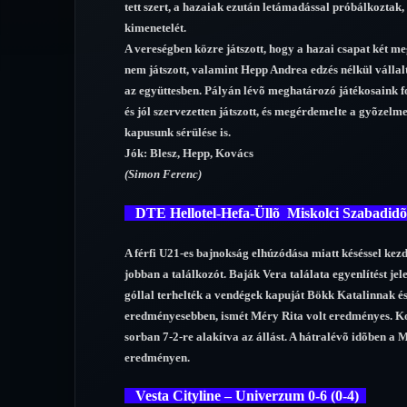
tett szert, a hazaiak ezután letámadással próbálkoztak,
kimenetelét.
A vereségben közre játszott, hogy a hazai csapat két me
nem játszott, valamint Hepp Andrea edzés nélkül vállalt
az együttesben. Pályán lévõ meghatározó játékosaink for
és jól szervezetten játszott, és megérdemelte a gyõzelm
kapusunk sérülése is.
Jók: Blesz, Hepp, Kovács
(Simon Ferenc)
DTE Hellotel-Hefa-Üllõ Miskolci Szabadidõ
A férfi U21-es bajnokság elhúzódása miatt késéssel kez
jobban a találkozót. Baják Vera találata egyenlítést jel
góllal terhelték a vendégek kapuját Bökk Katalinnak é
eredményesebben, ismét Méry Rita volt eredményes. Ková
sorban 7-2-re alakítva az állást. A hátralévõ idõben a M
eredményen.
Vesta Cityline – Univerzum 0-6 (0-4)