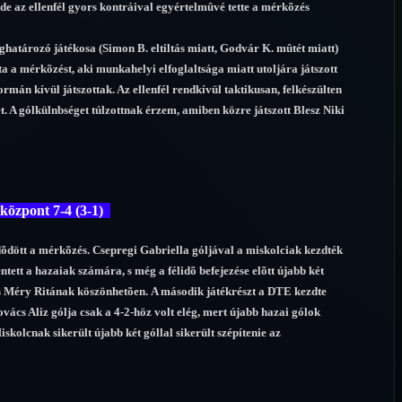
 de az ellenfél gyors kontráival egyértelmûvé tette a mérkõzés
ghatározó játékosa (Simon B. eltiltás miatt, Godvár K. mûtét miatt)
a a mérkõzést, aki munkahelyi elfoglaltsága miatt utoljára játszott
mán kívül játszottak. Az ellenfél rendkívül taktikusan, felkészülten
et. A gólkülnbséget túlzottnak érzem, amiben közre játszott Blesz Niki
központ 7-4 (3-1)
dõdött a mérkõzés. Csepregi Gabriella góljával a miskolciak kezdték
entett a hazaiak számára, s még a félidõ befejezése elõtt újabb két
s Méry Ritának köszönhetõen. A második játékrészt a DTE kezdte
cs Aliz gólja csak a 4-2-höz volt elég, mert újabb hazai gólok
iskolcnak sikerült újabb két góllal sikerült szépítenie az