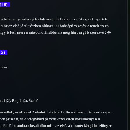
 (4-0)
 a beharangozóban jeleztük az elmúlt évben is a Skorpiók nyerték
n már az elsõ játékrészben akkora különbségû vezetésre tettek szert,
gy is lett, mert a második félidõben is még három gólt szerezve 7-0-
-2)
Tamás
tai (2), Bagdi (2), Szabó
dtak, az ellenfél 2 eladott labdából 2:0-ra elhúzott. A hazai csapat
en játszott, de a félegyházi jó védekezés ellen körülményesen
ik félidõ hasonlóan kezdõdött mint az elsõ, aki ismét két gólos elõnyre