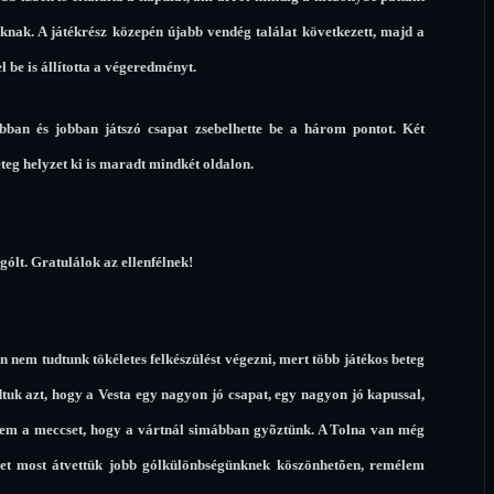
knak. A játékrész közepén újabb vendég találat következett, majd a
l be is állította a végeredményt.
abban és jobban játszó csapat zsebelhette be a három pontot. Két
teg helyzet ki is maradt mindkét oldalon.
ólt. Gratulálok az ellenfélnek!
 nem tudtunk tökéletes felkészülést végezni, mert több játékos beteg
tuk azt, hogy a Vesta egy nagyon jó csapat, egy nagyon jó kapussal,
lem a meccset, hogy a vártnál simábban gyõztünk. A Tolna van még
lyet most átvettük jobb gólkülönbségünknek köszönhetõen, remélem