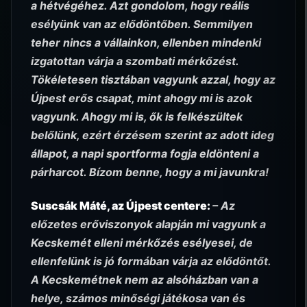
a hétvégéhez. Azt gondolom, hogy reális
esélyünk van az elődöntőben. Semmilyen
teher nincs a vállainkon, ellenben mindenki
izgatottan várja a szombati mérkőzést.
Tökéletesen tisztában vagyunk azzal, hogy az
Újpest erős csapat, mint ahogy mi is azok
vagyunk. Ahogy mi is, ők is felkészültek
belőlünk, ezért érzésem szerint az adott ideg
állapot, a napi sportforma fogja eldönteni a
párharcot. Bízom benne, hogy a mi javunkra!
Suscsák Máté, az Újpest centere:
– Az
előzetes erőviszonyok alapján mi vagyunk a
Kecskemét elleni mérkőzés esélyesei, de
ellenfelünk is jó formában várja az elődöntőt.
A Kecskemétnek nem az alsóházban van a
helye, számos minőségi játékosa van és