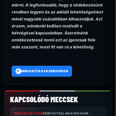
elérni. A legfontosabb, hogy a védekezésünk
rendben legyen és az adódó lehetőségeinket
minél nagyobb százalékban kihasználjuk. Azt
érzem, mindenki kellően motivált a
hétvégével kapcsolatban. Szeretnénk
emlékezetessé tenni ezt az igencsak fele
más szezont, most itt van rá a lehetőség.
F
MEGOSZTÁS FACEBOOKON
KAPCSOLÓDÓ MECCSEK
2026.05.02. 15:30
FÉRFI FUTSAL MAGYAR KUPA