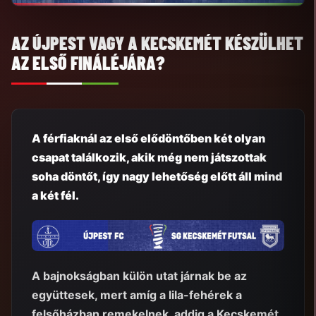
AZ ÚJPEST VAGY A KECSKEMÉT KÉSZÜLHET
AZ ELSŐ FINÁLÉJÁRA?
A férfiaknál az első elődöntőben két olyan
csapat találkozik, akik még nem játszottak
soha döntőt, így nagy lehetőség előtt áll mind
a két fél.
A bajnokságban külön utat járnak be az
együttesek, mert amíg a lila-fehérek a
felsőházban remekelnek, addig a Kecskemét