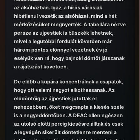
az alsóházban. Igaz, a hírös városiak
hibátlanul vezetik az alsóházat, mind a hét
mérkőzésüket megnyerték. A tabellára nézve
persze az újpestiek is büszkék lehetnek,
mivel a legutóbbi fordulót követően már
három pontos előnnyel vezetnek és jó
esélyük van rá, hogy bajnoki döntőt játszanak
a rájátszást követően.
De előbb a kupára koncentrálnak a csapatok,
hogy ott valami nagyot alkothassanak. Az
elődöntőig az újpestiek jutottak el
nehezebbem, őket megcsapta a kiesés szele
is a negyeddöntőben. A DEAC ellen egészen
az utolsó előtti percig kiesésre álltak és csak
a legvégén sikerült döntetlenre menteni a