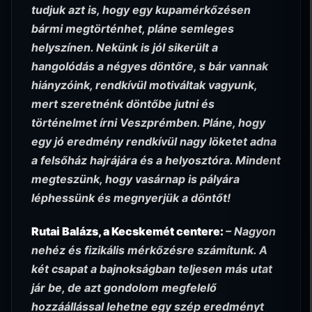
tudjuk azt is, hogy egy kupamérkőzésen
bármi megtörténhet, pláne semleges
helyszínen. Nekünk is jól sikerült a
hangolódás a négyes döntőre, s bár vannak
hiányzóink, rendkívül motiváltak vagyunk,
mert szeretnénk döntőbe jutni és
történelmet írni Veszprémben. Pláne, hogy
egy jó eredmény rendkívül nagy löketet adna
a felsőház hajrájára és a helyosztóra. Mindent
megteszünk, hogy vasárnap is pályára
léphessünk és megnyerjük a döntőt!
Rutai Balázs, a Kecskemét centere:
– Nagyon
nehéz és fizikális mérkőzésre számítunk. A
két csapat a bajnokságban teljesen más utat
jár be, de azt gondolom megfelelő
hozzáállással lehetne egy szép eredményt