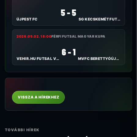
5 - 5
ÚJPEST FC
SG KECSKEMÉT FUTSAL
2026.05.02. 18:00
FÉRFI FUTSAL MAGYAR KUPA
6 - 1
VEHIR.HU FUTSAL VESZPRÉM
MVFC BERETTYÓÚJFALU
VISSZA A HÍREKHEZ
TOVÁBBI HÍREK