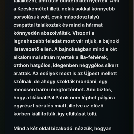
találkozót, ami után büntetőkkel nyertek. Ami
a Kecskemétet illeti, nekik sokkal könnyebb
sorsolásuk volt, csak másodosztályú
csapattal találkoztak és mind a hármat
könnyedén abszolválták. Viszont a
legnehezebb feladat most vár rájuk, a bajnoki
listavezető ellen. A bajnokságban mind a két
alkalommal simán nyertek a lila-fehérek,
otthon hatgólos, idegenben négygólos sikert
arattak. Az esélyek most is az Újpest mellett
szólnak, de ahogy szokták mondani, egy
meccsen bármi megtörténhet. Ami biztos,
hogy a liláknál Pál Patrik nem léphet pályára
egyrészt sérülés miatt, illetve az előző
körben kiállították, így eltiltását tölti.
Mind a két oldal bizakodó, nézzük, hogyan