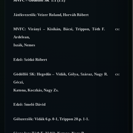
MVFC – Gödöllõi SK 1:1 (1:1)
Játékvezetõk: Veizer Roland, Horváh Róbert
MVFC: Virányi – Kisikán, Bácsi, Trippon, Tóth F. cs:
Ardelean,
Iszák, Nemes
Edzõ: Szitkó Róbert
Gödöllõi SK: Hegedûs – Vidák, Gólya, Száraz, Nagy R. cs:
Géczi,
Katona, Koczkás, Nagy Zs.
Edzõ: Smeló Dávid
Gólszerzõk: Vidák 6.p. 0-1, Trippon 20.p. 1-1.