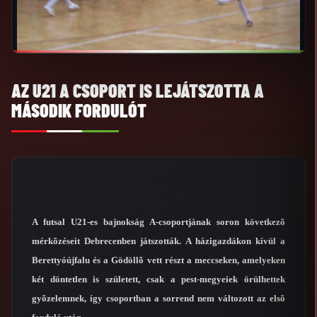
AZ U21 A CSOPORT IS LEJÁTSZOTTA A
MÁSODIK FORDULÓT
A futsal U21-es bajnokság A-csoportjának soron következõ
mérkõzéseit Debrecenben játszották. A házigazdákon kívül a
Berettyóújfalu és a Gödöllõ vett részt a meccseken, amelyeken
két döntetlen is született, csak a pest-megyeiek örülhettek
gyõzelemnek, így csoportban a sorrend nem változott az elsõ