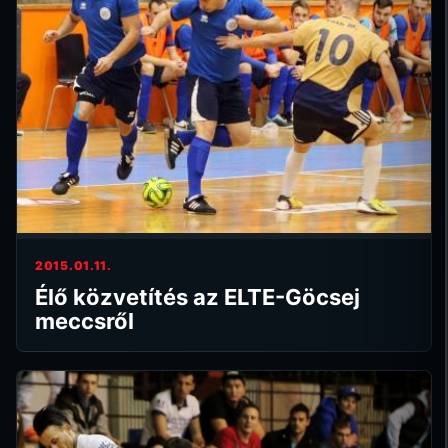
2015.01.11.
Élő közvetítés az ELTE-Göcsej
meccsről