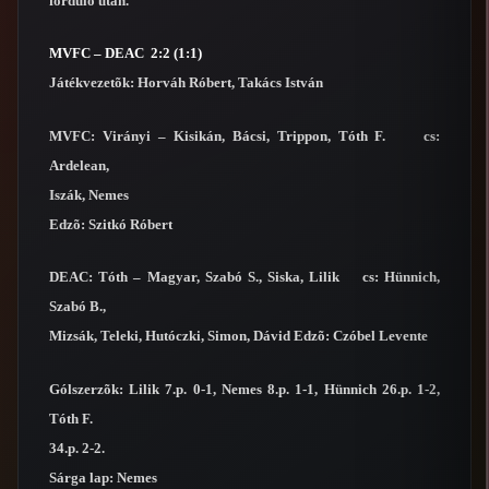
forduló után.
MVFC – DEAC 2:2 (1:1)
Játékvezetõk: Horváh Róbert, Takács István
MVFC: Virányi – Kisikán, Bácsi, Trippon, Tóth F. cs:
Ardelean,
Iszák, Nemes
Edzõ: Szitkó Róbert
DEAC: Tóth – Magyar, Szabó S., Siska, Lilik cs: Hünnich,
Szabó B.,
Mizsák, Teleki, Hutóczki, Simon, Dávid Edzõ: Czóbel Levente
Gólszerzõk: Lilik 7.p. 0-1, Nemes 8.p. 1-1, Hünnich 26.p. 1-2,
Tóth F.
34.p. 2-2.
Sárga lap: Nemes