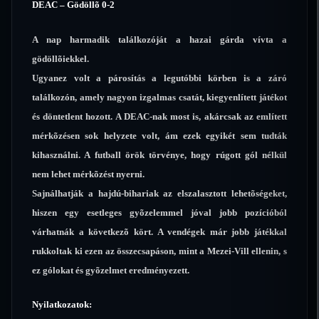
DEAC – Gödöllõ 0-2
A nap harmadik találkozóját a hazai gárda vívta a
gödöllõiekkel.
Ugyanez volt a párosítás a legutóbbi körben is a záró
találkozón, amely nagyon izgalmas csatát, kiegyenlített játékot
és döntetlent hozott. A DEAC-nak most is, akárcsak az említett
mérkõzésen sok helyzete volt, ám ezek egyikét sem tudták
kihasználni. A futball örök törvénye, hogy rúgott gól nélkül
nem lehet mérkõzést nyerni.
Sajnálhatják a hajdú-bihariak az elszalasztott lehetõségeket,
hiszen egy esetleges gyõzelemmel jóval jobb pozícióból
várhatnák a következõ kört. A vendégek már jobb játékkal
rukkoltak ki ezen az összecsapáson, mint a Mezei-Vill ellenin, s
ez gólokat és gyõzelmet eredményezett.
Nyilatkozatok: