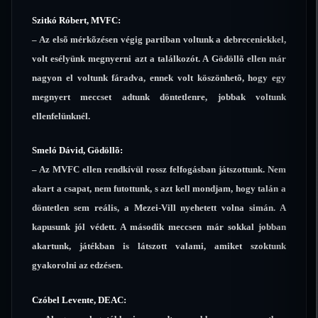
Szitkó Róbert, MVFC:
– Az elsõ mérkõzésen végig partiban voltunk a debreceniekkel,
volt esélyünk megnyerni azt a találkozót. A Gödöllõ ellen már
nagyon el voltunk fáradva, ennek volt köszönhetõ, hogy egy
megnyert meccset adtunk döntetlenre, jobbak voltunk
ellenfelünknél.
Smeló Dávid, Gödöllõ:
– Az MVFC ellen rendkívül rossz felfogásban játszottunk. Nem
akart a csapat, nem futottunk, s azt kell mondjam, hogy talán a
döntetlen sem reális, a Mezei-Vill nyehetett volna simán. A
kapusunk jól védett. A második meccsen már sokkal jobban
akartunk, játékban is látszott valami, amiket szoktunk
gyakorolni az edzésen.
Czóbel Levente, DEAC: