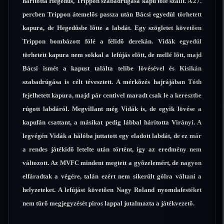
hárította Hegedûs, Trippon szabadrúgása kapu fölé szállt. A 27.
percben Trippon átemelõs passza után Bácsi egyedül törhetett
kapura, de Hegedûsbe lõtte a labdát. Egy szögletet követõen
Trippon bombázott fölé a félidõ derekán. Vidák egyedül
törhetett kapura nem sokkal a lefújás elõtt, de mellé lõtt, majd
Bácsi ismét a kapust találta telibe lövésével és Kisikán
szabadrúgása is célt tévesztett. A mérkõzés hajrájában Tóth
fejelhetett kapura, majd pár centivel maradt csak le a keresztbe
rúgott labdáról. Megvillant még Vidák is, de egyik lövése a
kapufán csattant, a másikat pedig lábbal hárította Virányi. A
legvégén Vidák a hálóba juttatott egy eladott labdát, de ez már
a rendes játékidõ letelte után történt, így az eredmény nem
változott. Az MVFC mindent megtett a gyõzelemért, de nagyon
elfáradtak a végére, talán ezért nem sikerült gólra váltani a
helyzeteket. A lefújást követõen Nagy Roland nyomdafestéket
nem tûrõ megjegyzését piros lappal jutalmazta a játékvezetõ.