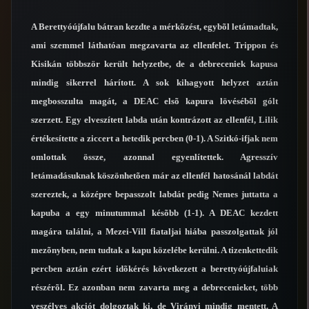
A Berettyóújfalu bátran kezdte a mérkõzést, egybõl letámadtak,
ami szemmel láthatóan megzavarta az ellenfelet. Trippon és
Kisikán többször került helyzetbe, de a debreceniek kapusa
mindig sikerrel hárított. A sok kihagyott helyzet aztán
megbosszulta magát, a DEAC elsõ kapura lövésébõl gólt
szerzett. Egy elveszített labda után kontrázott az ellenfél, Lilik
értékesítette a ziccert a hetedik percben (0-1). A Szitkó-ifjak nem
omlottak össze, azonnal egyenlítettek. Agresszív
letámadásuknak köszönhetõen már az ellenfél hatosánál labdát
szereztek, a középre bepasszolt labdát pedig Nemes juttatta a
kapuba a egy minutummal késõbb (1-1). A DEAC kezdett
magára találni, a Mezei-Vill fiataljai hiába passzolgattak jól
mezõnyben, nem tudtak a kapu közelébe kerülni. A tizenkettedik
percben aztán ezért idõkérés következett a berettyóújfaluiak
részérõl. Ez azonban nem zavarta meg a debrecenieket, több
veszélyes akciót dolgoztak ki, de Virányi mindig mentett. A