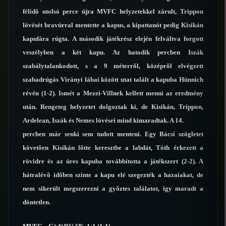
félidõ utolsó perce újra MVFC helyzetekkel zárult, Trippon
lövését bravúrral mentette a kapus, a kipattanót pedig Kisikán
kapufára rúgta. A második játékrész elején felváltva forgott
veszélyben a két kapu. Az hatodik percben Iszák
szabálytalankodott, s a 9 méterrõl, középrõl elvégzett
szabadrúgás Virányi lábai között utat talált a kapuba Hünnich
révén (1-2). Ismét a Mezei-Villnek kellett menni az eredmény
után. Rengeteg helyzetet dolgoztak ki, de Kisikán, Trippon,
Ardelean, Iszák és Nemes lövései mind kimaradtak. A 14.
percben már senki sem tudott menteni. Egy Bácsi szögletet
követõen Kisikán lõtte keresztbe a labdát, Tóth érkezett a
rövidre és az üres kapuba továbbította a játékszert (2-2). A
hátralévõ idõben szinte a kapu elé szegezték a hazaiakat, de
nem sikerült megszerezni a gyõztes találatot, így maradt a
döntetlen.