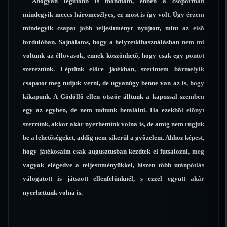
– Ahogyan legutóbb is mondtam, ebben a csoportban
mindegyik meccs háromesélyes, ez most is így volt. Úgy érzem
mindegyik csapat jobb teljesítményt nyújtott, mint az elsõ
fordulóban. Sajnálatos, hogy a helyzetkihasználásban nem mi
voltunk az éllovasok, ennek köszönhetõ, hogy csak egy pontot
szereztünk. Léptünk elõre játékban, szerintem bármelyik
csapatot meg tudjuk verni, de ugyanúgy benne van az is, hogy
kikapunk. A Gödöllõ ellen ötször álltunk a kapussal szemben
egy az egyben, de nem tudtunk betalálni. Ha ezekbõl elõnyt
szerzünk, akkor akár nyerhettünk volna is, de amíg nem rúgjuk
be a lehetõségeket, addig nem sikerül a gyõzelem. Ahhoz képest,
hogy játékosaim csak augusztusban kezdtek el futsalozni, meg
vagyok elégedve a teljesítményükkel, hiszen több utánpótlás
válogatott is játszott ellenfelünknél, s ezzel együtt akár
nyerhettünk volna is.