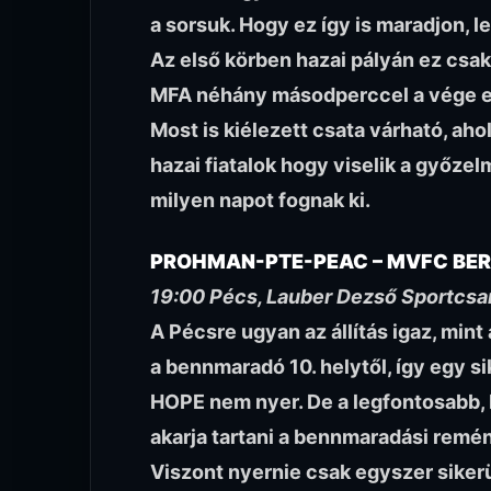
a sorsuk. Hogy ez így is maradjon, l
Az első körben hazai pályán ez csak 
MFA néhány másodperccel a vége el
Most is kiélezett csata várható, aho
hazai fiatalok hogy viselik a győze
milyen napot fognak ki.
PROHMAN-PTE-PEAC – MVFC BE
19:00 Pécs, Lauber Dezső Sportcsa
A Pécsre ugyan az állítás igaz, min
a bennmaradó 10. helytől, így egy si
HOPE nem nyer. De a legfontosabb,
akarja tartani a bennmaradási remén
Viszont nyernie csak egyszer sikerü