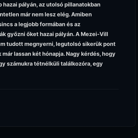
hazai pályán, az utolsó pillanatokban
öntetlen már nem lesz elég. Amiben
sincs a legjobb formában és az
k győzni őket hazai pályán. A Mezei-Vill
 tudott megnyerni, legutolsó sikerük pont
ak már lassan két hónapja. Nagy kérdés, hogy
y számukra tétnélküli találkozóra, egy