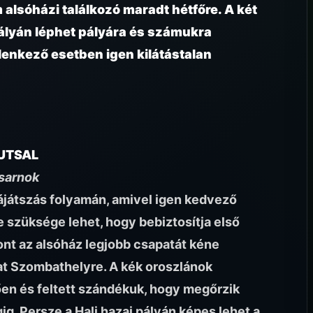
m alsóházi találkozó maradt hétfőre. A két
pályán léphet pályára és számukra
lenkező esetben igen kilátástalan
UTSAL
sarnok
rájátszás folyamán, amivel igen kedvező
e szüksége lehet, hogy bebiztosítja első
ont az alsóház legjobb csapatát kéne
at Szombathelyre. A kék oroszlánok
tően és feltett szándékuk, hogy megőrzik
g. Persze a Hali hazai pályán képes lehet a