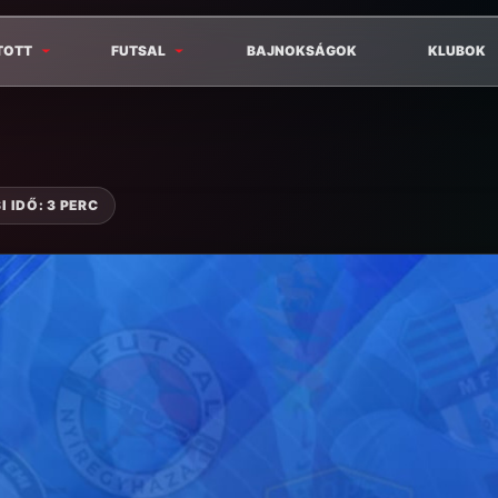
TOTT
FUTSAL
BAJNOKSÁGOK
KLUBOK
 IDŐ: 3 PERC