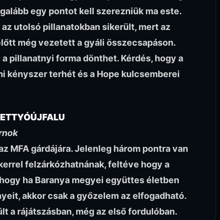
egalább egy pontot kell szerezniük ma este.
az utolsó pillanatokban sikerült, mert az
őtt még vezetett a gyáli összecsapáson.
l a pillanatnyi forma dönthet. Kérdés, hogy a
lmi kényszer terhét és a Hope kulcsemberei
RETTYÓÚJFALU
rnok
t az MFA gárdájára. Jelenleg három pontra van
kerrel felzárkózhatnának, feltéve hogy a
 hogy ha Baranya megyei együttes életben
yeit, akkor csak a győzelem az elfogadható.
lt a rájátszásban, még az első fordulóban.