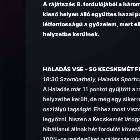
A rájátszás 8. fordulójából a háro
kieső helyen álló együttes hazai 
létfontosságú a győzelem, mert el
helyzetbe kerülnek.
HALADÁS VSE – SG KECSKEMÉT F
18:30 Szombathely, Haladás Sportc
A Haladás már 11 pontot gyűjtött a 
helyzetbe került, de még egy sikerr
osztályú tagságát. Ehhez most visz
legyőzni, hiszen a Kecskemét látog
hibátlanul állnak hét fordulót köve
100%-os mérlegüket a rájátszás végi