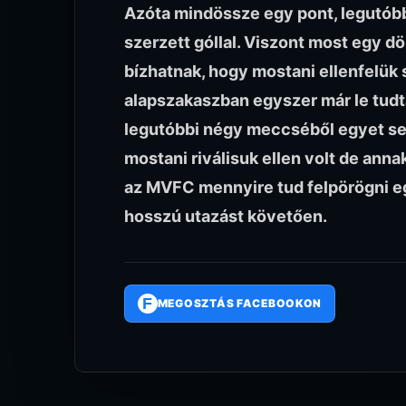
Azóta mindössze egy pont, legutóbb 
szerzett góllal. Viszont most egy d
bízhatnak, hogy mostani ellenfelük 
alapszakaszban egyszer már le tudtá
legutóbbi négy meccséből egyet sem
mostani riválisuk ellen volt de ann
az MVFC mennyire tud felpörögni eg
hosszú utazást követően.
F
MEGOSZTÁS FACEBOOKON