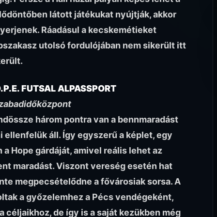
lődöntőben látott játékukat nyújtják, akkor
nyerjenek. Ráadásul a kecskemétieket
apszakasz utolsó fordulójában nem sikerült itt
erült.
.P.E. FUTSAL ALPASSPORT
 Szabadidőközpont
mindössze három pontra van a bennmaradást
i ellenfelük áll. Így egyszerű a képlet, egy
Hope gárdáját, amivel reális lehet az
bent maradást. Viszont vereség esetén hat
inte megpecsételődne a fővárosiak sorsa. A
ltak a győzelemhez a Pécs vendégeként,
a céljaikhoz, de így is a saját kezükben még