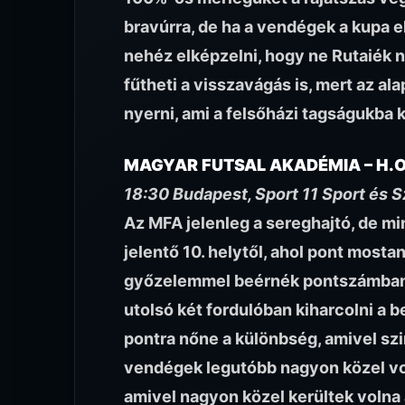
bravúrra, de ha a vendégek a kupa e
nehéz elképzelni, hogy ne Rutaiék 
fűtheti a visszavágás is, mert az al
nyerni, ami a felsőházi tagságukba k
MAGYAR FUTSAL AKADÉMIA – H.O
18:30 Budapest, Sport 11 Sport és
Az MFA jelenleg a sereghajtó, de 
jelentő 10. helytől, ahol pont mostan
győzelemmel beérnék pontszámban a 
utolsó két fordulóban kiharcolni a 
pontra nőne a különbség, amivel sz
vendégek legutóbb nagyon közel vo
amivel nagyon közel kerültek volna 