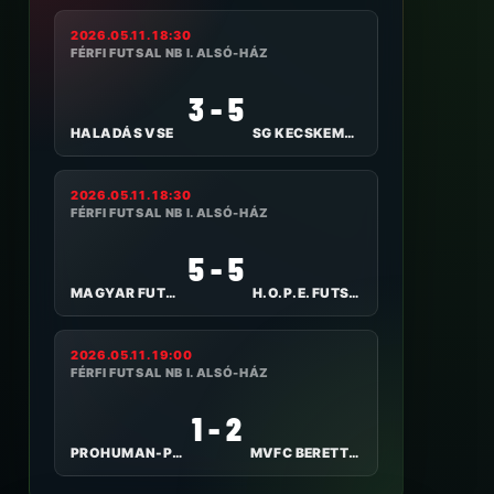
2026.05.11. 18:30
FÉRFI FUTSAL NB I. ALSÓ-HÁZ
3 - 5
HALADÁS VSE
SG KECSKEMÉT FUTSAL
2026.05.11. 18:30
FÉRFI FUTSAL NB I. ALSÓ-HÁZ
5 - 5
MAGYAR FUTSAL AKADÉMIA
H.O.P.E. FUTSAL-ALPASSPORT
2026.05.11. 19:00
FÉRFI FUTSAL NB I. ALSÓ-HÁZ
1 - 2
PROHUMAN-PTE-PEAC
MVFC BERETTYÓÚJFALU