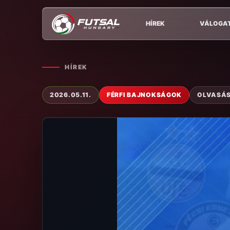
HÍREK
VÁLOGA
HÍREK
2026.05.11.
FÉRFI BAJNOKSÁGOK
OLVASÁSI