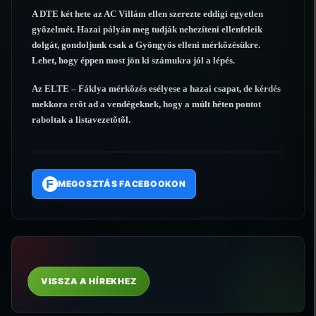
A DTE két hete az AC Villám ellen szerezte eddigi egyetlen
gyõzelmét. Hazai pályán meg tudják nehezíteni ellenfeleik
dolgát, gondoljunk csak a Gyöngyös elleni mérkõzésükre.
Lehet, hogy éppen most jön ki számukra jól a lépés.
Az ELTE – Fáklya mérkõzés esélyese a hazai csapat, de kérdés
mekkora erõt ad a vendégeknek, hogy a múlt héten pontot
raboltak a listavezetõtõl.
F
MEGOSZTÁS FACEBOOKON
VISSZA A HÍREKHEZ