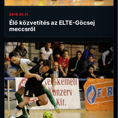
2015.01.11.
Élő közvetítés az ELTE-Göcsej
meccsről