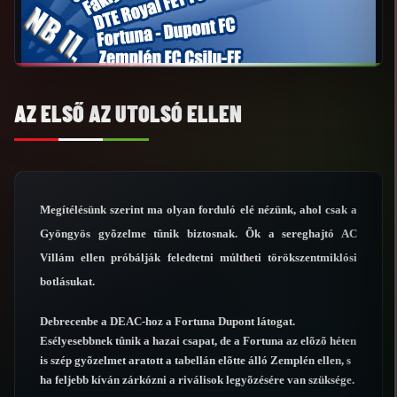
AZ ELSŐ AZ UTOLSÓ ELLEN
Megítélésünk szerint ma olyan forduló elé nézünk, ahol csak a
Gyöngyös gyõzelme tûnik biztosnak. Õk a sereghajtó AC
Villám ellen próbálják feledtetni múltheti törökszentmiklósi
botlásukat.
Debrecenbe a DEAC-hoz a Fortuna Dupont látogat.
Esélyesebbnek tûnik a hazai csapat, de a Fortuna az elõzõ héten
is szép gyõzelmet aratott a tabellán elõtte álló Zemplén ellen, s
ha feljebb kíván zárkózni a riválisok legyõzésére van szüksége.