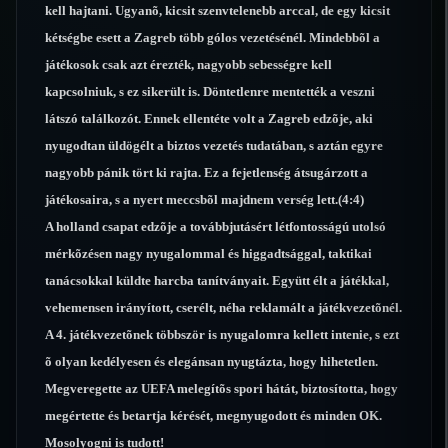
kell hajtani. Ugyanõ, kicsit szenvtelenebb arccal, de egy kicsit
kétségbe esett a Zagreb több gólos vezetésénél. Mindebbõl a
játékosok csak azt érezték, nagyobb sebességre kell
kapcsolniuk, s ez sikerült is. Döntetlenre mentették a veszni
látszó találkozót. Ennek ellentéte volt a Zagreb edzõje, aki
nyugodtan üldögélt a biztos vezetés tudatában, s aztán egyre
nagyobb pánik tört ki rajta. Ez a fejetlenség átsugárzott a
játékosaira, s a nyert meccsbõl majdnem verség lett.(4:4)
A holland csapat edzõje a továbbjutásért létfontosságú utolsó
mérkõzésen nagy nyugalommal és higgadtsággal, taktikai
tanácsokkal küldte harcba tanítványait. Együtt élt a játékkal,
vehemensen irányított, cserélt, néha reklamált a játékvezetõnél.
A 4. játékvezetõnek többször is nyugalomra kellett intenie, s ezt
õ olyan kedélyesen és elegánsan nyugtázta, hogy hihetetlen.
Megveregette az UEFA melegítõs spori hátát, biztosította, hogy
megértette és betartja kérését, megnyugodott és minden OK.
Mosolyogni is tudott!