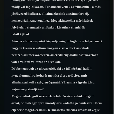
módjával foglalkozott. Tudomásul vették és felkészültek a más
játékvezetõi stílusra, alkalmazkodtak a számunkra új,
nemzetközi irányvonalhoz. Megtekintették a mérkõzések
felvételeit, elemezték a hibákat, készültek ellenfelük
taktikájából.
A torna alatt a csapatok kispadja mögött foglaltam helyet, mert
nagyon kíváncsi voltam, hogyan viselkednek az edzõk
nemzetközi mérkõzéseken, az eredmény alakulását követõen
van-e valami változás az arcokon.
Döbbenetes volt az ukrán edzõ, aki az idõkérésnél haláli
nyugalommal rajzolta és mondta el a variációt, amit
alkalmazni kell a szögletrúgásnál. Vártam a végrehajtást,
vajon megcsinálják-e?
Megcsinálták, gólt szereztek belõle. Néztem edzõkollégám
arcát, de csak egy apró mosoly árulkodott a jó döntésérõl. Nem
éljenezte magát, ez náluk természetes. Az edzõ utasításit végre