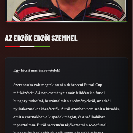
AZ EDZŐK EDZŐI SZEMMEL
Egy kicsit más észrevételek!
Szerencsém volt megtekinteni a debreceni Futsal Cup
mérkõzéseit. A 4 nap eseményeit már felidézték a futsal-
hungary tudósítói, beszámoltak a eredményekrõl, az edzõi
nyilatkozatokat közzétették. Arról azonban nem szólt a híradás,
amit a csarnokban a kispadok mögött, és a szállodában
tapasztaltam. Errõl szeretném tájékoztatni a www.futsal-
hungary.hu honlapját olvasók egyre népesebb táborát.