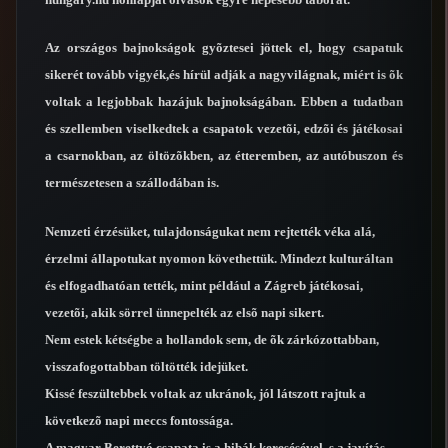
Az országos bajnokságok gyõztesei jöttek el, hogy csapatuk
sikerét tovább vigyék,és hírül adják a nagyvilágnak, miért is õk
voltak a legjobbak hazájuk bajnokságában. Ebben a tudatban
és szellemben viselkedtek a csapatok vezetõi, edzõi és játékosai
a csarnokban, az öltözõkben, az étteremben, az autóbuszon és
természetesen a szállodában is.
Nemzeti érzésüket, tulajdonságukat nem rejtették véka alá,
érzelmi állapotukat nyomon követhettük. Mindezt kulturáltan
és elfogadhatóan tették, mint például a Zágreb játékosai,
vezetõi, akik sörrel ünnepelték az elsõ napi sikert.
Nem estek kétségbe a hollandok sem, de õk zárkózottabban,
visszafogottabban töltötték idejüket.
Kissé feszültebbek voltak az ukránok, jól látszott rajtuk a
következõ napi meccs fontossága.
A magyar Berettyó csapata is a hibák keresésével, s a javítás