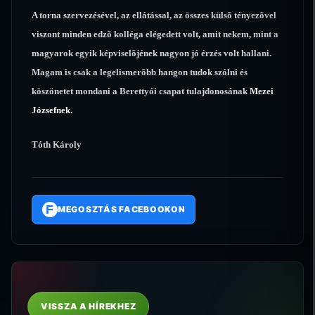
A torna szervezésével, az ellátással, az összes külsõ tényezõvel
viszont minden edzõ kolléga elégedett volt, amit nekem, mint a
magyarok egyik képviselõjének nagyon jó érzés volt hallani.
Magam is csak a legelismerõbb hangon tudok szólni és
köszönetet mondani a Berettyói csapat tulajdonosának
Mezei
Józsefnek
.
Tóth Károly
F
MEGOSZTÁS FACEBOOKON
VISSZA A HÍREKHEZ