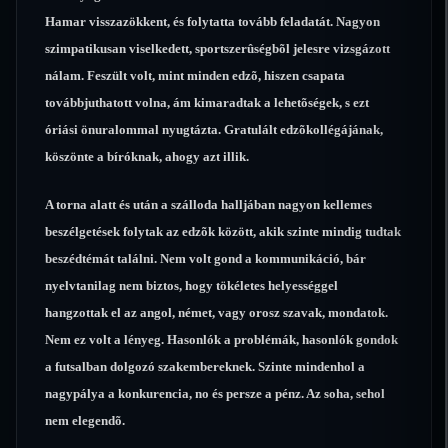
Hamar visszazökkent, és folytatta tovább feladatát. Nagyon
szimpatikusan viselkedett, sportszerûségbõl jelesre vizsgázott
nálam. Feszült volt, mint minden edzõ, hiszen csapata
továbbjuthatott volna, ám kimaradtak a lehetõségek, s ezt
óriási önuralommal nyugtázta. Gratulált edzõkollégájának,
köszönte a bíróknak, ahogy azt illik.
A torna alatt és után a szálloda halljában nagyon kellemes
beszélgetések folytak az edzõk között, akik szinte mindig tudtak
beszédtémát találni. Nem volt gond a kommunikáció, bár
nyelvtanilag nem biztos, hogy tökéletes helyességgel
hangzottak el az angol, német, vagy orosz szavak, mondatok.
Nem ez volt a lényeg. Hasonlók a problémák, hasonlók gondok
a futsalban dolgozó szakembereknek. Szinte mindenhol a
nagypálya a konkurencia, no és persze a pénz. Az soha, sehol
nem elegendõ.