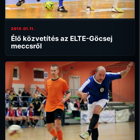
2015.01.11.
Élő közvetítés az ELTE-Göcsej
meccsről