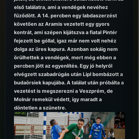
első találatra, ami a vendégek nevéhez
fűződött. A 14. percben egy labdaszerzést
követően az Aramis vezetett egy gyors
kontrát, ami szépen kijátszva a fiatal Pintér
fejezett be góllal, igaz már nem volt nehéz
dolga az üres kapura. Azonban sokáig nem
örülhettek a vendégek, mert még ebben a
percben jött az egyenlítés. Egy jó helyről
elvégzett szabadrúgás után Lipl bombázott a
budaörsiek kapujába. A találat után próbálta a
vezetést is megszerezni a Veszprém, de
Molnár remekül védett, így maradt a
döntetlen a szünetre.