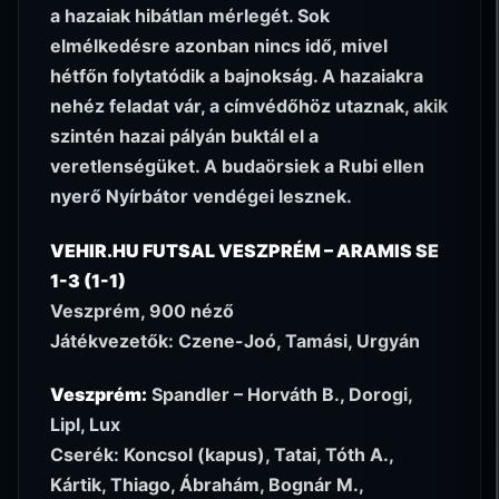
a hazaiak hibátlan mérlegét. Sok
elmélkedésre azonban nincs idő, mivel
hétfőn folytatódik a bajnokság. A hazaiakra
nehéz feladat vár, a címvédőhöz utaznak, akik
szintén hazai pályán buktál el a
veretlenségüket. A budaörsiek a Rubi ellen
nyerő Nyírbátor vendégei lesznek.
VEHIR.HU FUTSAL VESZPRÉM – ARAMIS SE
1-3 (1-1)
Veszprém, 900 néző
Játékvezetők: Czene-Joó, Tamási, Urgyán
Veszprém:
Spandler – Horváth B., Dorogi,
Lipl, Lux
Cserék: Koncsol (kapus), Tatai, Tóth A.,
Kártik, Thiago, Ábrahám, Bognár M.,