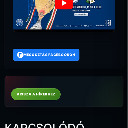
F
MEGOSZTÁS FACEBOOKON
VISSZA A HÍREKHEZ
KAPCSOLÓDÓ