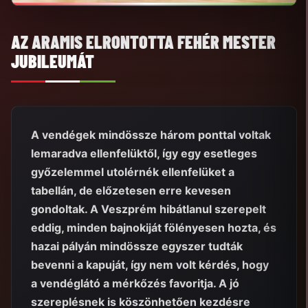
AZ ARAMIS ELRONTOTTA FEHÉR MESTER
JUBILEUMÁT
A vendégek mindössze három ponttal voltak
lemaradva ellenfelüktől, így egy esetleges
győzelemmel utolérnék ellenfelüket a
tabellán, de előzetesen erre kevesen
gondoltak. A Veszprém hibátlanul szerepelt
eddig, minden bajnokiját fölényesen hozta, és
hazai pályán mindössze egyszer tudták
bevenni a kapuját, így nem volt kérdés, hogy
a vendéglátó a mérkőzés favoritja. A jó
szereplésnek is köszönhetően kezdésre