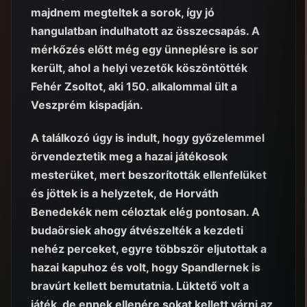
majdnem megteltek a sorok, így jó
hangulatban indulhatott az összecsapás. A
mérkőzés előtt még egy ünneplésre is sor
került, ahol a helyi vezetők köszöntötték
Fehér Zsoltot, aki 150. alkalommal ült a
Veszprém kispadján.
A találkozó úgy is indult, hogy győzelemmel
örvendeztetik meg a hazai játékosok
mesterüket, mert beszorították ellenfelüket
és jöttek is a helyzetek, de Horváth
Benedekék nem céloztak elég pontosan. A
budaörsiek ahogy átvészelték a kezdeti
nehéz perceket, egyre többször eljutottak a
hazai kapuhoz és volt, hogy Spandlernek is
bravúrt kellett bemutatnia. Lüktető volt a
játék, de ennek ellenére sokat kellett várni az