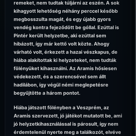
remeket, nem tudtak túljárni az eszén. A sok
kihagyott lehetőség néhány perccel később
megbosszulta magát, és egy újabb gyors
vendég kontra fejeződött be góllal. Ezúttal is
Pintér került helyzetbe, aki ezúttal sem
hibázott, így már kettő volt közte. Ahogy
várható volt, érkezett a hazai vészkapus, de
hiába alakítottak ki helyzeteket, nem tudták
fölényüket kihasználni. Az Aramis hősiesen
védekezett, és a szerencsével sem állt
hadilábon, így végül némi meglepetésre
begyűjtötte a három pontot.
Hiába játszott fölényben a Veszprém, az
Aramis szervezett, jó játékot mutatott be, ami
jó helyzetkihasználással is párosult, így nem
érdemtelenül nyerte meg a találkozót, elvéve