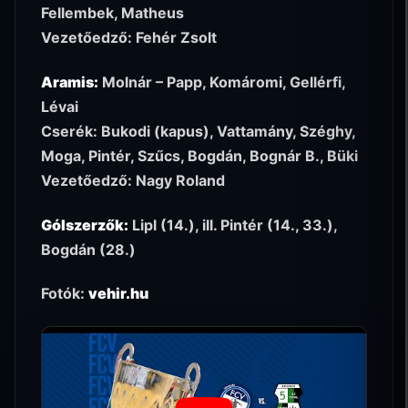
Fellembek, Matheus
Vezetőedző: Fehér Zsolt
Aramis:
Molnár – Papp, Komáromi, Gellérfi,
Lévai
Cserék: Bukodi (kapus), Vattamány, Széghy,
Moga, Pintér, Szűcs, Bogdán, Bognár B., Büki
Vezetőedző: Nagy Roland
Gólszerzők:
Lipl (14.), ill. Pintér (14., 33.),
Bogdán (28.)
Fotók:
vehir.hu