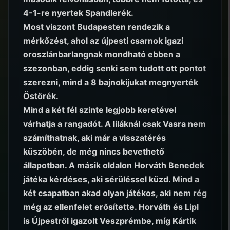
4-1-re nyertek Spandlerék.
Most viszont Budapesten rendezik a
mérkőzést, ahol az újpesti csarnok igazi
oroszlánbarlangnak mondható ebben a
szezonban, eddig senki sem tudott ott pontot
szerezni, mind a 8 bajnokijukat megnyerték
Östörék.
Mind a két fél szinte legjobb keretével
várhatja a rangadót. A liláknál csak Vasra nem
számíthatnak, aki már a visszatérés
küszöbén, de még nincs bevethető
állapotban. A másik oldalon Horváth Benedek
játéka kérdéses, aki sérüléssel küzd. Mind a
két csapatban akad olyan játékos, aki nem rég
még az ellenfelet erősítette. Horváth és Lipl
is Újpestről igazolt Veszprémbe, míg Kártik