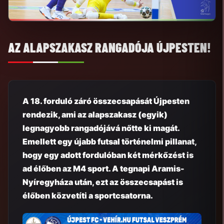
AZ ALAPSZAKASZ RANGADÓJA ÚJPESTEN!
A 18. forduló záró összecsapását Újpesten
rendezik, ami az alapszakasz (egyik)
legnagyobb rangadójává nőtte ki magát.
Emellett egy újabb futsal történelmi pillanat,
hogy egy adott fordulóban két mérkőzést is
ad élőben az M4 sport. A tegnapi Aramis-
Nyíregyháza után, ezt az összecsapást is
élőben közvetíti a sportcsatorna.