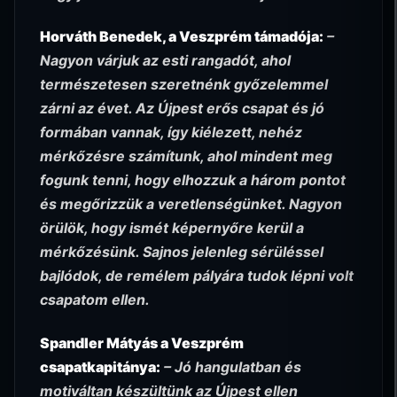
Horváth Benedek, a Veszprém támadója:
–
Nagyon várjuk az esti rangadót, ahol
természetesen szeretnénk győzelemmel
zárni az évet. Az Újpest erős csapat és jó
formában vannak, így kiélezett, nehéz
mérkőzésre számítunk, ahol mindent meg
fogunk tenni, hogy elhozzuk a három pontot
és megőrizzük a veretlenségünket. Nagyon
örülök, hogy ismét képernyőre kerül a
mérkőzésünk. Sajnos jelenleg sérüléssel
bajlódok, de remélem pályára tudok lépni volt
csapatom ellen.
Spandler Mátyás a Veszprém
csapatkapitánya:
– Jó hangulatban és
motiváltan készültünk az Újpest ellen