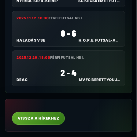
NYÍRBÁTOR B-KERÉP
SG KECSKEMÉT FUTSAL
2025.11.12. 18:30
FÉRFI FUTSAL NB I.
0 - 6
HALADÁS VSE
H.O.P.E. FUTSAL-ALPASSPORT
2025.12.29. 18:00
FÉRFI FUTSAL NB I.
2 - 4
DEAC
MVFC BERETTYÓÚJFALU
VISSZA A HÍREKHEZ