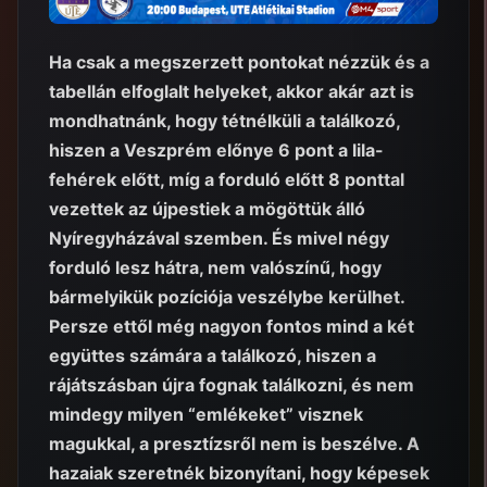
Ha csak a megszerzett pontokat nézzük és a
tabellán elfoglalt helyeket, akkor akár azt is
mondhatnánk, hogy tétnélküli a találkozó,
hiszen a Veszprém előnye 6 pont a lila-
fehérek előtt, míg a forduló előtt 8 ponttal
vezettek az újpestiek a mögöttük álló
Nyíregyházával szemben. És mivel négy
forduló lesz hátra, nem valószínű, hogy
bármelyikük pozíciója veszélybe kerülhet.
Persze ettől még nagyon fontos mind a két
együttes számára a találkozó, hiszen a
rájátszásban újra fognak találkozni, és nem
mindegy milyen “emlékeket” visznek
magukkal, a presztízsről nem is beszélve. A
hazaiak szeretnék bizonyítani, hogy képesek