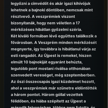
legyőzni a címvédőt és akár igazi kihívójuk
lehetnek a bajnoki döntőben, nemcsak mint
résztvevő. A veszprémiek viszont
bizonyítanák, hogy nem véletlen a 17
mérkőzéses hibátlan győzelmi széria.
Két kiváló formában lévő együttes találkozik a
fővárosban. A Veszprém minden mérkőzését
megnyerte, így továbbra is hibátlanul várja az
esti rangadót. Az Újpest is remekel, hiszen
elmúlt 10 bajnokiját egyaránt behúzta,
legutóbb pont mostani riválisa otthonában
szenvedett vereséget, még szeptemberben.
Az őszi összecsapás igazi küzdelmet hozott,
ahol a veszprémiek már szünetre eldöntötték
a három pontot. Három góllal vezettek
félidőben, és hiába szépített az Újpest a
második felvonásban, többre nem futotta, és