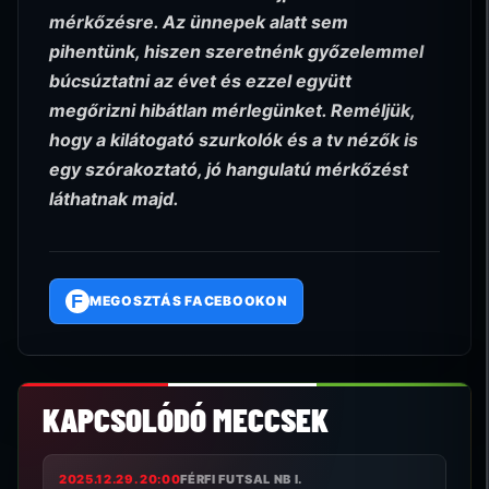
mérkőzésre. Az ünnepek alatt sem
pihentünk, hiszen szeretnénk győzelemmel
búcsúztatni az évet és ezzel együtt
megőrizni hibátlan mérlegünket. Reméljük,
hogy a kilátogató szurkolók és a tv nézők is
egy szórakoztató, jó hangulatú mérkőzést
láthatnak majd.
F
MEGOSZTÁS FACEBOOKON
KAPCSOLÓDÓ MECCSEK
2025.12.29. 20:00
FÉRFI FUTSAL NB I.