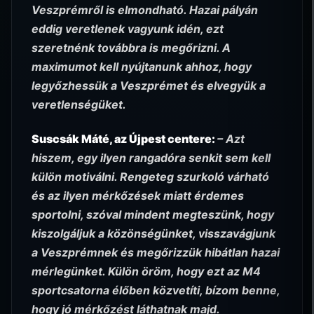
Veszprémről is elmondható. Hazai pályán
eddig veretlenek vagyunk idén, ezt
szeretnénk továbbra is megőrizni. A
maximumot kell nyújtanunk ahhoz, hogy
legyőzhessük a Veszprémet és elvegyük a
veretlenségüket.
Suscsák Máté, az Újpest centere:
– Azt
hiszem, egy ilyen rangadóra senkit sem kell
külön motiválni. Rengeteg szurkoló várható
és az ilyen mérkőzések miatt érdemes
sportolni, szóval mindent megteszünk, hogy
kiszolgáljuk a közönségünket, visszavágjunk
a Veszprémnek és megőrizzük hibátlan hazai
mérlegünket. Külön öröm, hogy ezt az M4
sportcsatorna élőben közvetíti, bízom benne,
hogy jó mérkőzést láthatnak majd.