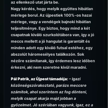
az ellenkező utat járta be.
Nagy kérdés, hogy melyik együttes hibátlan
mérlege borul. Az újpestiek 100%-os hazai
mérlege, vagy a vendégek bajnoki hibátlan
teljesítménye. Egy biztos, hogy mind a két
csapatnak kiváló szurkolótábora van, így a jó
meccs mellett a jó hangulat is garantált és
minden adott egy kiváló futsal estéhez, egy
abszolút háromesélyes találkozón. Sok
nézőre számítanak, így érdemes lesz időben
érkezni, aki nem szeretne kívül maradni.
Pál Patrik, az Újpest támadója:
– Igazi
közönségszórakoztató, parázs meccsre
számítok, ahol szerintem az fog dönteni,
melyik csapat akarja majd jobban a
győzelmet. Jó szériában vagyunk, igaz, ez a