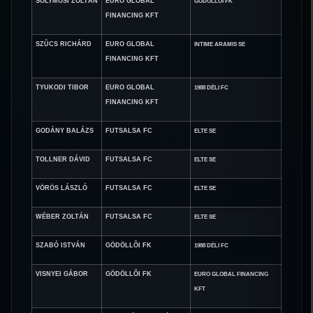
SOLYMOSI ZOLTÁN
EURO GLOBAL
GÖDÖLLÕI FK
FINANCING KFT
SZÛCS RICHÁRD
EURO GLOBAL
INTIME ARAMIS SE
FINANCING KFT
TYUKODI TIBOR
EURO GLOBAL
1988 DÉLI FC
FINANCING KFT
GODÁNY BALÁZS
FUTSALSA FC
ELTE SE
TOLLNER DÁVID
FUTSALSA FC
ELTE SE
VÖRÖS LÁSZLÓ
FUTSALSA FC
ELTE SE
WÉBER ZOLTÁN
FUTSALSA FC
ELTE SE
SZABÓ ISTVÁN
GÖDÖLLÕI FK
1988 DÉLI FC
VISNYEI GÁBOR
GÖDÖLLÕI FK
EURO GLOBAL FINANCING
KFT