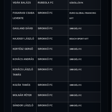
VIDÁK BALÁZS
RUBEOLA FC
GÖDÖLLÕI FK
FOGARASI CSABA
SIROKKÓ FC
EURO GLOBAL FINANCING
LEVENTE
KFT
GAULAND DÁVID
SIROKKÓ FC
1988 DÉLI FC
HAJOSSY LÁSZLÓ
SIROKKÓ FC
BEACH SPORT KFT
KERTÉSZ GERGÕ
SIROKKÓ FC
1988 DÉLI FC
KOVÁCS ANDRÁS
SIROKKÓ FC
1988 DÉLI FC
KOVÁCS LÁSZLÓ
SIROKKÓ FC
1988 DÉLI FC
TAMÁS
KOZÁK TAMÁS
SIROKKÓ FC
1988 DÉLI FC
MOLNÁR PÉTER
SIROKKÓ FC
1988 DÉLI FC
SÁNDOR LÁSZLÓ
SIROKKÓ FC
1988 DÉLI FC