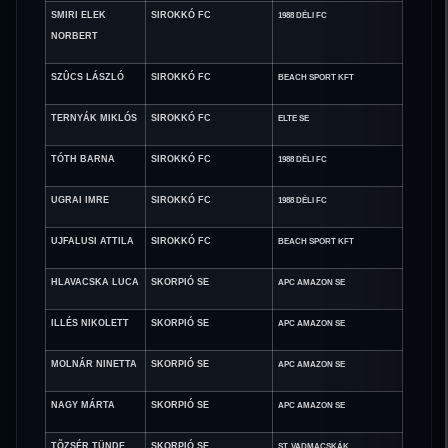
SMIRI ELEK
SIROKKÓ FC
1988 DÉLI FC
NORBERT
SZÛCS LÁSZLÓ
SIROKKÓ FC
BEACH SPORT KFT
TERNYÁK MIKLÓS
SIROKKÓ FC
ELTE SE
TÓTH BARNA
SIROKKÓ FC
1988 DÉLI FC
UGRAI IMRE
SIROKKÓ FC
1988 DÉLI FC
UJFALUSI ATTILA
SIROKKÓ FC
BEACH SPORT KFT
HLAVACSKA LUCA
SKORPIÓ SE
APC AMAZON SE
ILLÉS NIKOLETT
SKORPIÓ SE
APC AMAZON SE
MOLNÁR NINETTA
SKORPIÓ SE
APC AMAZON SE
NAGY MÁRTA
SKORPIÓ SE
APC AMAZON SE
TÕZSÉR TÜNDE
SKORPIÓ SE
ST. VADMACSKÁK