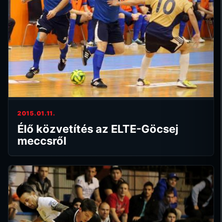
2015.01.11.
Élő közvetítés az ELTE-Göcsej
meccsről