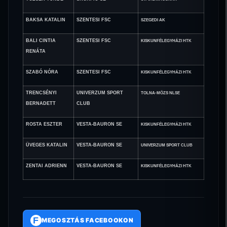
BAKSA KATALIN
SZENTESI FSC
SZEGEDI AK
BALI CINTIA
SZENTESI FSC
KISKUNFÉLEGYHÁZI HTK
RENÁTA
SZABÓ NÓRA
SZENTESI FSC
KISKUNFÉLEGYHÁZI HTK
TRENCSÉNYI
UNIVERZUM SPORT
TOLNA-MÖZS NLSE
BERNADETT
CLUB
ROSTA ESZTER
VESTA-BAURON SE
KISKUNFÉLEGYHÁZI HTK
ÜVEGES KATALIN
VESTA-BAURON SE
UNIVERZUM SPORT CLUB
ZENTAI ADRIENN
VESTA-BAURON SE
KISKUNFÉLEGYHÁZI HTK
F
MEGOSZTÁS FACEBOOKON