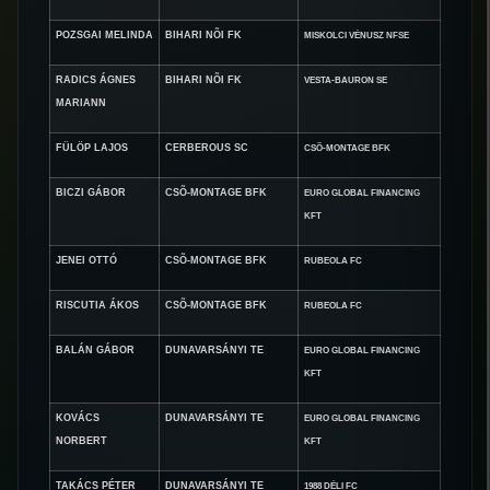
POZSGAI MELINDA
BIHARI NÕI FK
MISKOLCI VÉNUSZ NFSE
RADICS ÁGNES
BIHARI NÕI FK
VESTA-BAURON SE
MARIANN
FÜLÖP LAJOS
CERBEROUS SC
CSÕ-MONTAGE BFK
BICZI GÁBOR
CSÕ-MONTAGE BFK
EURO GLOBAL FINANCING
KFT
JENEI OTTÓ
CSÕ-MONTAGE BFK
RUBEOLA FC
RISCUTIA ÁKOS
CSÕ-MONTAGE BFK
RUBEOLA FC
BALÁN GÁBOR
DUNAVARSÁNYI TE
EURO GLOBAL FINANCING
KFT
KOVÁCS
DUNAVARSÁNYI TE
EURO GLOBAL FINANCING
NORBERT
KFT
TAKÁCS PÉTER
DUNAVARSÁNYI TE
1988 DÉLI FC