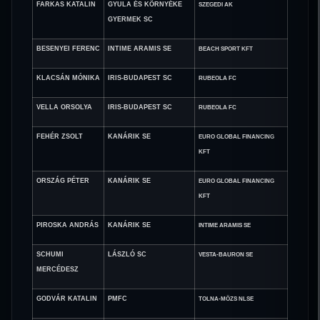
FARKAS KATALIN
GYULA ÉS KÖRNYÉKE
SZEGEDI AK
GYERMEK SC
BESENYEI FERENC
INTIME ARAMIS SE
BEACH SPORT KFT
KLACSÁN MÓNIKA
IRIS-BUDAPEST SC
RUBEOLA FC
VELLA ORSOLYA
IRIS-BUDAPEST SC
RUBEOLA FC
FEHÉR ZSOLT
KANÁRIK SE
EURO GLOBAL FINANCING
KFT
ORSZÁG PÉTER
KANÁRIK SE
EURO GLOBAL FINANCING
KFT
PIROSKA ANDRÁS
KANÁRIK SE
INTIME ARAMIS SE
SCHUMI
LÁSZLÓ SC
VESTA-BAURON SE
MERCÉDESZ
GODVÁR KATALIN
PMFC
TOLNA-MÖZS NLSE