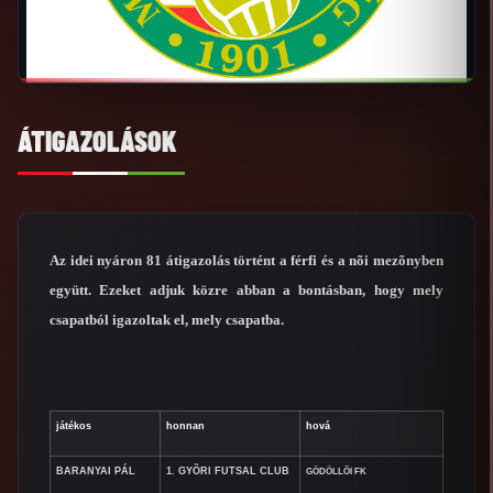
ÁTIGAZOLÁSOK
Az idei nyáron 81 átigazolás történt a férfi és a nõi mezõnyben
együtt. Ezeket adjuk közre abban a bontásban, hogy mely
csapatból igazoltak el, mely csapatba.
játékos
honnan
hová
BARANYAI PÁL
1. GYÕRI FUTSAL CLUB
GÖDÖLLÕI FK