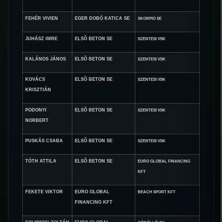
FEHÉR VIVIEN
EGER DOBÓ KATICA SE
SKORPIÓ SE
JUHÁSZ IMRE
ELSÕ BETON SE
SZENTESI VSK
KALÁNOS JÁNOS
ELSÕ BETON SE
SZENTESI VSK
KOVÁCS
ELSÕ BETON SE
SZENTESI VSK
KRISZTIÁN
PODONYI
ELSÕ BETON SE
SZENTESI VSK
NORBERT
PUSKÁS CSABA
ELSÕ BETON SE
SZENTESI VSK
TÓTH ATTILA
ELSÕ BETON SE
EURO GLOBAL FINANCING
KFT
FEKETE VIKTOR
EURO GLOBAL
BEACH SPORT KFT
FINANCING KFT