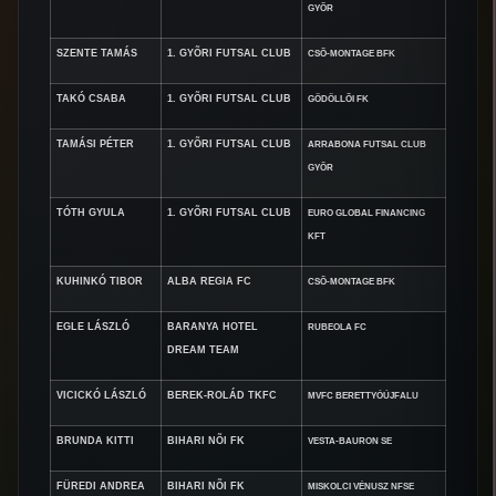
GYÕR
SZENTE TAMÁS
1. GYÕRI FUTSAL CLUB
CSÕ-MONTAGE BFK
TAKÓ CSABA
1. GYÕRI FUTSAL CLUB
GÖDÖLLÕI FK
TAMÁSI PÉTER
1. GYÕRI FUTSAL CLUB
ARRABONA FUTSAL CLUB
GYÕR
TÓTH GYULA
1. GYÕRI FUTSAL CLUB
EURO GLOBAL FINANCING
KFT
KUHINKÓ TIBOR
ALBA REGIA FC
CSÕ-MONTAGE BFK
EGLE LÁSZLÓ
BARANYA HOTEL
RUBEOLA FC
DREAM TEAM
VICICKÓ LÁSZLÓ
BEREK-ROLÁD TKFC
MVFC BERETTYÓÚJFALU
BRUNDA KITTI
BIHARI NÕI FK
VESTA-BAURON SE
FÜREDI ANDREA
BIHARI NÕI FK
MISKOLCI VÉNUSZ NFSE