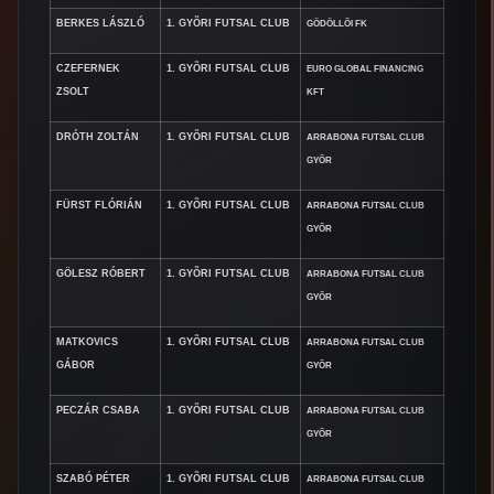
BERKES LÁSZLÓ
1. GYÕRI FUTSAL CLUB
GÖDÖLLÕI FK
CZEFERNEK
1. GYÕRI FUTSAL CLUB
EURO GLOBAL FINANCING
ZSOLT
KFT
DRÓTH ZOLTÁN
1. GYÕRI FUTSAL CLUB
ARRABONA FUTSAL CLUB
GYÕR
FÜRST FLÓRIÁN
1. GYÕRI FUTSAL CLUB
ARRABONA FUTSAL CLUB
GYÕR
GÖLESZ RÓBERT
1. GYÕRI FUTSAL CLUB
ARRABONA FUTSAL CLUB
GYÕR
MATKOVICS
1. GYÕRI FUTSAL CLUB
ARRABONA FUTSAL CLUB
GÁBOR
GYÕR
PECZÁR CSABA
1. GYÕRI FUTSAL CLUB
ARRABONA FUTSAL CLUB
GYÕR
SZABÓ PÉTER
1. GYÕRI FUTSAL CLUB
ARRABONA FUTSAL CLUB