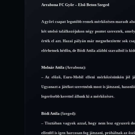
Arrabona FC Gyõr – Elsõ Beton Szeged
A gyõri csapat legutóbb remek mérkõzésen maradt alul
két utolsó találkozójukon négy pontot szereztek, amely
érték el azt. Hazai pályán már megnehezítette sok csa
elérhetnek hétfõn, de Bódi Attila alábbi szavaiból is k
Molnár Attila
(Arrabona):
– Az elõzõ, Euro-Mobil elleni mérkõzésünkön jól já
Ugyanazt a játékot szeretnénk most is játszani, hasonló
legerõsebb kerettel állunk ki a mérkõzésre.
Bódi Attila
(Szeged):
– Tisztában vagyok azzal, hogy nem lesz egyszerû do
ellenfél is igen harcosan fog játszani, próbálnak az õsz