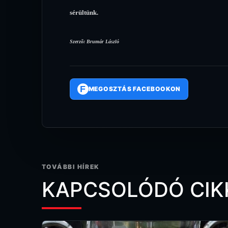
sérültünk.
Szerzõ: Brumár László
F
MEGOSZTÁS FACEBOOKON
TOVÁBBI HÍREK
KAPCSOLÓDÓ CIK