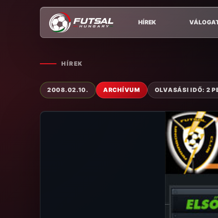
HÍREK
VÁLOGA
HÍREK
2008.02.10.
ARCHÍVUM
OLVASÁSI IDŐ: 2 P