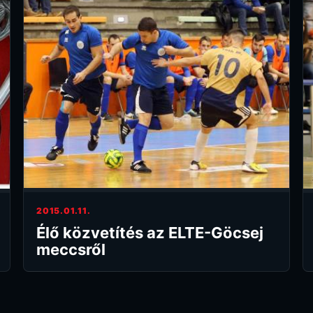
2015.01.11.
Élő közvetítés az ELTE-Göcsej
meccsről