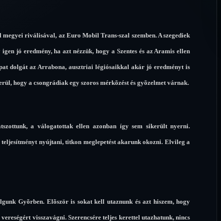
 megyei riválisával, az Euro Mobil Trans-szal szemben. A szegediek
 igen jó eredmény, ha azt nézzük, hogy a Szentes és az Aramis ellen
pat dolgát az Arrabona, ausztriai légiósaikkal akár jó eredményt is
iderül, hogy a csongrádiak egy szoros mérkõzést és gyõzelmet várnak.
tszottunk, a válogatottak ellen azonban így sem sikerült nyerni.
 teljesítményt nyújtani, titkon meglepetést akarunk okozni. Elvileg a
lgunk Gyõrben. Elõször is sokat kell utaznunk és azt hiszem, hogy
i vereségért visszavágni. Szerencsére teljes kerettel utazhatunk, nincs