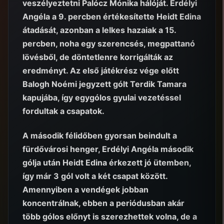
veszélyeztetni Palócz Mónika hálóját. Erdélyi
Angéla a 9. percben értékesítette Heidt Edina
átadását, azonban a lelkes hazaiak a 15.
percben, noha egy szerencsés, megpattanó
lövésből, de döntetlenre korrigálták az
eredményt. Az első játékrész vége előtt
Balogh Noémi jegyzett gólt Terdik Tamara
kapujába, így egygólos gyulai vezetéssel
fordultak a csapatok.
A második félidőben gyorsan beindult a
fürdővárosi henger, Erdélyi Angéla második
gólja után Heidt Edina érkezett jó ütemben,
így már 3 gól volt a két csapat között.
Amennyiben a vendégek jobban
koncentrálnak, ebben a periódusban akár
több gólos előnyt is szerezhettek volna, de a