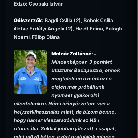
Edző: Csopaki István
Gólszerzők:
Bagdi Csilla (2), Bobok Csilla
illetve Erdélyi Angéla (2), Heidt Edina, Balogh
Noémi, Fülöp Diána
Molnár Zoltánné: –
Mindenképpen 3 pontért
utaztunk Budapestre, ennek
megfelelően a mérkőzés
elején már próbáltunk
nyomást gyakorolni
ellenfelünkre. Némi hiányérzetem van a
helyzetkihasználás miatt, de bízom benne,
hogy hamar visszarázódunk az NB I
ritmusába. Sokkal jobban játszott a csapat,
mint előző héten, ezért gratulálok minden