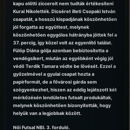
kapu előtti ziccereit nem tudták értékesíteni
Kurai Nikolették. Dicséret illeti Csopaki István
csapatát, a hosszú kispadjának köszönhetően
jól forgatta az együttest, melynek
köszönhetően egygólos hátrányba jöttek fel a
37. percig, így közel volt az egyenlítő találat.
Fülöp Diána gólja azonban bebiztosította a
vendégsikert, miután az egyébként végig jól
védő Terdik Tamara védte be lövését. Ezzel a
győzelmével a gyulai csapat hozta a
papírformát, de a fővárosi gárda sem
szégyenkezhet, hiszen az eddig lejátszott két
mérkőzésén lendületes futsalt produkáltak,
melynek köszönhetően bizonyították, hogy
helyük van a legjobbak között.
Női Futsal NBI. 3. forduló.