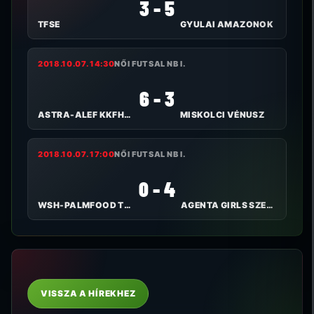
3 - 5
TFSE
GYULAI AMAZONOK
2018.10.07. 14:30
NŐI FUTSAL NB I.
6 - 3
ASTRA-ALEF KKFHÁZI BULLS
MISKOLCI VÉNUSZ
2018.10.07. 17:00
NŐI FUTSAL NB I.
0 - 4
WSH-PALMFOOD TOLNA-MÖZS
AGENTA GIRLS SZEKSZÁRD FC
VISSZA A HÍREKHEZ