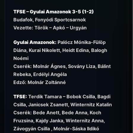
TFSE – Gyulai Amazonok 3-5 (1-2)
Budafok, Fonyódi Sportcsarnok
Vezette: Török – Apkó – Urgyán
Gyulai Amazonok:
Palócz Mónika-Fülöp
Diána, Kurai Nikolett, Heidt Edina, Balogh
Noémi
Cserék: Molnár Ágnes, Sovány Liza, Bálint
Rebeka, Erdélyi Angéla
Edző: Molnár Zoltánné
TFSE:
Terdik Tamara – Bobok Csilla, Bagdi
Csilla, Janicsek Zsanett, Winternitz Katalin
Cserék: Bede Anett, Bede Anna, Koch
Fruzsina, Kajdy Janka, Winternitz Anna,
Závogyán Csilla , Molnár-Sáska Ildikó