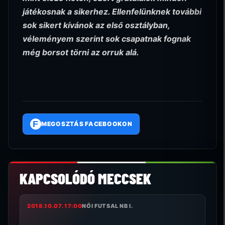
játékosnak a sikerhez. Ellenfelünknek további
sok sikert kívánok az első osztályban,
véleményem szerint sok csapatnak fognak
még borsot törni az orruk alá.
F
MEGOSZTÁS FACEBOOKON
KAPCSOLÓDÓ MECCSEK
2018.10.07. 17:00
NŐI FUTSAL NB I.