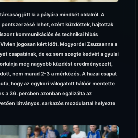
ársaság jött ki a pályára mindkét oldalról. A
 pontszerzésé lehet, ezért küzdöttek, hajtottak
iszont kommunikációs és technikai hibás
kó Vivien jogosan kért időt. Mogyorósi Zsuzsanna a
nyét csapatának, de ez sem szegte kedvét a gyulai
gorkánja még nagyobb küzdést eredményezett,
ződött, nem marad 2-3 a mérkőzés. A hazai csapat
pufa, hogy az egykori válogatott hálóőr mentette
s a 36. percben azonban egalizálta az
vetően látványos, sarkazós mozdulattal helyezte