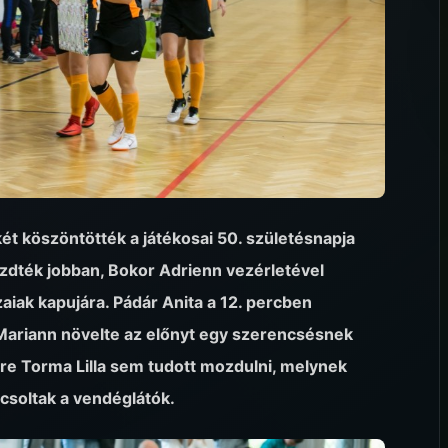
két köszöntötték a játékosai 50. születésnapja
zdték jobban, Bokor Adrienn vezérletével
aiak kapujára. Pádár Anita a 12. percben
 Mariann növelte az előnyt egy szerencsésnek
ére Torma Lilla sem tudott mozdulni, melynek
soltak a vendéglátók.