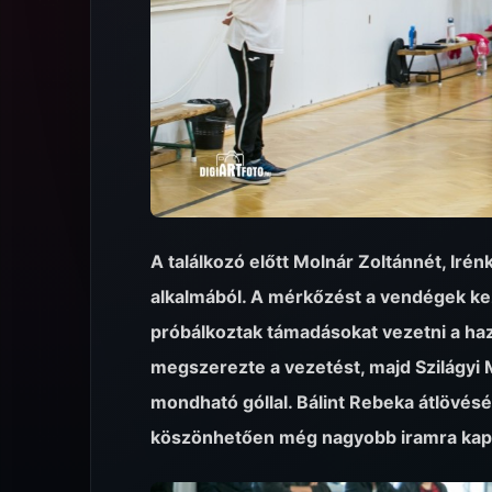
A találkozó előtt Molnár Zoltánnét, Irén
alkalmából. A mérkőzést a vendégek ke
próbálkoztak támadásokat vezetni a haz
megszerezte a vezetést, majd Szilágyi
mondható góllal. Bálint Rebeka átlövés
köszönhetően még nagyobb iramra kapc