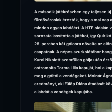
A második játékrészben egy teljesen új t
fürdővárosiak érezték, hogy a mai nap a
minden egyes labdáért. A HTE oldalán v
sorozata lassította a játékot, így Quiri
28. percben két gólosra növelte az elő
csapatnak. A népes szurkolótábor han
Kurai Nikolett szemfüles gólja után ér
ostromolta Torma Lilla kapuját, hol a ka
meg a góltól a vendégeket. Molnár Ágne
eredményt, aki Fülöp Diána átadását kö
a labdát a vendégek kapujába.