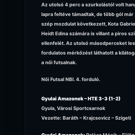
Az utolsó 4 perc a szurkolástól volt ha
lapra feltéve támadtak, de több gól má
szép mozdulat következett, Kota Gabriell
Heidt Edina számára is villant a piros s
ellenfelét. Az utolsó másodperceket le
fordulatos mérkőzést láthatott a kiláto
a női futsalnak.
Női Futsal NBI. 4. forduló.
Gyulai Amazonok – HTE 3-3 (1-2)
Gyula, Városi Sportcsarnok
Vezette: Baráth – Krajcsovicz – Szigeti
Gyulai Amazonok:
Palócz Mónik – Fülöp