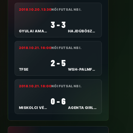
2018.10.20. 13:30
NŐI FUTSAL NB I.
3 - 3
GYULAI AMAZONOK
HAJDÚBÖSZÖRMÉNYI TE I.
2018.10.21. 16:00
NŐI FUTSAL NB I.
2 - 5
TFSE
WSH-PALMFOOD TOLNA-MÖZS
2018.10.21. 18:00
NŐI FUTSAL NB I.
0 - 6
MISKOLCI VÉNUSZ
AGENTA GIRLS SZEKSZÁRD FC