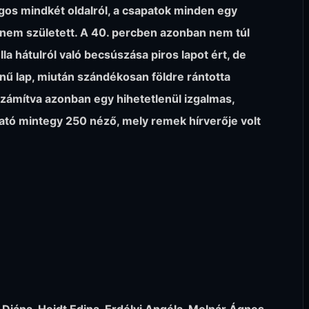
ngos mindkét oldalról, a csapatok minden egy
r nem született. A 40. percben azonban nem túl
a hátulról való becsúszása piros lapot ért, de
zínű lap, miután szándékosan földre rántotta
számítva azonban egy hihetetlenül izgalmas,
gató mintegy 250 néző, mely remek hírverője volt
 Diána, Heidt Edina, Erdélyi Angéla, Molnár Ágnes