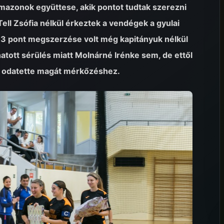
Amazonok együttese, akik pontot tudtak szerezni
 Tell Zsófia nélkül érkeztek a vendégek a gyulai
 3 pont megszerzése volt még kapitányuk nélkül
atott sérülés miatt Molnárné Irénke sem, de ettől
an odatette magát mérkőzéshez.