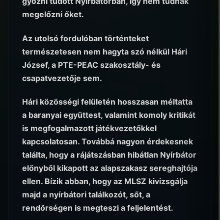
győzni tudott Nyírbátorban, így nem tudnák
megelőzni őket.
Az utolsó fordulóban történteket
természetesen nem hagyta szó nélkül Hári
József, a PTE-PEAC szakosztály- és
csapatvezetője sem.
Hári közösségi felületén hosszasan méltatta
a baranyai együttest, valamint komoly kritikát
is megfogalmazott játékvezetőkkel
kapcsolatosan. Továbbá nagyon érdekesnek
találta, hogy a rájátszásban hibátlan Nyírbátor
előnyből kikapott az alapszakasz sereghajtója
ellen. Bízik abban, hogy az MLSZ kivizsgálja
majd a nyírbátori találkozót, sőt, a
rendőrségen is megteszi a feljelentést.