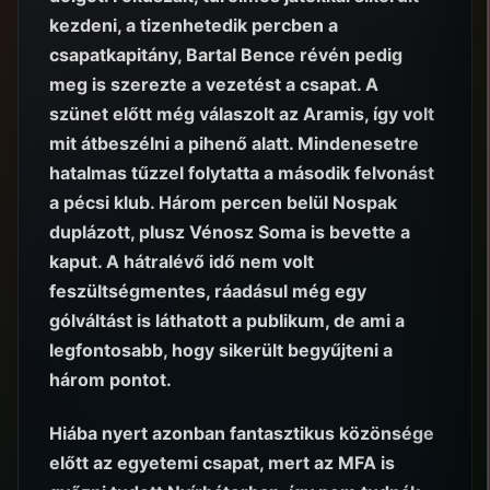
kezdeni, a tizenhetedik percben a
csapatkapitány, Bartal Bence révén pedig
meg is szerezte a vezetést a csapat. A
szünet előtt még válaszolt az Aramis, így volt
mit átbeszélni a pihenő alatt. Mindenesetre
hatalmas tűzzel folytatta a második felvonást
a pécsi klub. Három percen belül Nospak
duplázott, plusz Vénosz Soma is bevette a
kaput. A hátralévő idő nem volt
feszültségmentes, ráadásul még egy
gólváltást is láthatott a publikum, de ami a
legfontosabb, hogy sikerült begyűjteni a
három pontot.
Hiába nyert azonban fantasztikus közönsége
előtt az egyetemi csapat, mert az MFA is