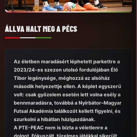
ÁLLVA HALT MEG A PÉCS
Az életben maradásért léphetett parkettre a
2023/24-es szezon utolsó fordulójában Élő
Tibor legénysége, méghozzá az alsóház
második helyezettje ellen. A képlet egyszerű
volt: csak győzelem esetén lett volna esély a
bennmaradásra, továbbá a Nyírbátor–Magyar
Futsal Akadémia találkozót kellett figyelni, és
szurkolni a hibátlan házigazdának.
A PTE-PEAC nem is bízta a véletlenre a
dolgot. Fókuszált, türelmes játékkal sikerült