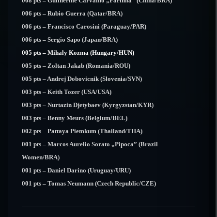
008 pts – Guilherme Carvalho „Farinha” (China/BRA)
006 pts – Rubio Guerra (Qatar/BRA)
006 pts – Francisco Carosini (Paraguay/PAR)
006 pts – Sergio Sapo (Japan/BRA)
005 pts – Mihaly Kozma (Hungary/HUN)
005 pts – Zoltan Jakab (Romania/ROU)
005 pts – Andrej Dobovicnik (Slovenia/SVN)
003 pts – Keith Tozer (USA/USA)
003 pts – Nurtazin Djetybaev (Kyrgyzstan/KYR)
003 pts – Benny Meurs (Belgium/BEL)
002 pts – Pattaya Piemkum (Thailand/THA)
001 pts – Marcos Aurelio Sorato „Pipoca” (Brazil
Women/BRA)
001 pts – Daniel Darino (Uruguay/URU)
001 pts – Tomas Neumann (Czech Republic/CZE)