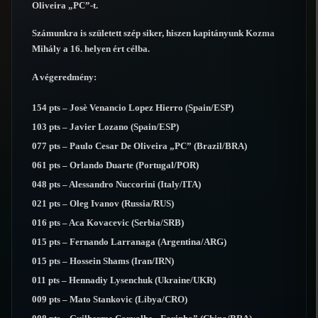
Oliveira „PC”-t.
Számunkra is született szép siker, hiszen kapitányunk Kozma
Mihály a 16. helyen ért célba.
A végeredmény:
154 pts – Josè Venancio Lopez Hierro (Spain/ESP)
103 pts – Javier Lozano (Spain/ESP)
077 pts – Paulo Cesar De Oliveira „PC” (Brazil/BRA)
061 pts – Orlando Duarte (Portugal/POR)
048 pts – Alessandro Nuccorini (Italy/ITA)
021 pts – Oleg Ivanov (Russia/RUS)
016 pts – Aca Kovacevic (Serbia/SRB)
015 pts – Fernando Larranaga (Argentina/ARG)
015 pts – Hossein Shams (Iran/IRN)
011 pts – Hennadiy Lysenchuk (Ukraine/UKR)
009 pts – Mato Stankovic (Libya/CRO)