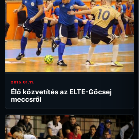
2015.01.11.
Élő közvetítés az ELTE-Göcsej
meccsről