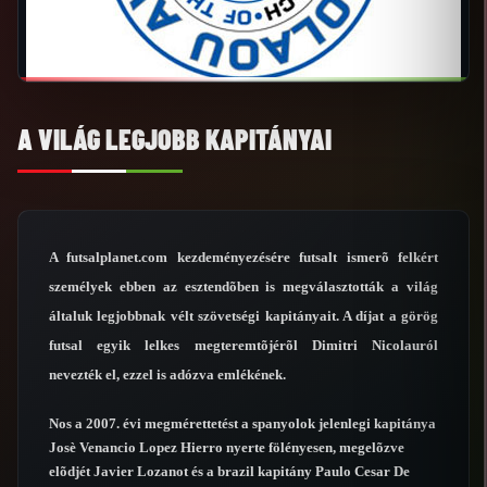
A VILÁG LEGJOBB KAPITÁNYAI
A futsalplanet.com kezdeményezésére futsalt ismerõ felkért
személyek ebben az esztendõben is megválasztották a világ
általuk legjobbnak vélt szövetségi kapitányait. A díjat a görög
futsal egyik lelkes megteremtõjérõl Dimitri Nicolauról
nevezték el, ezzel is adózva emlékének.
Nos a 2007. évi megmérettetést a spanyolok jelenlegi kapitánya
Josè Venancio Lopez Hierro nyerte fölényesen, megelõzve
elõdjét Javier Lozanot és a brazil kapitány Paulo Cesar De