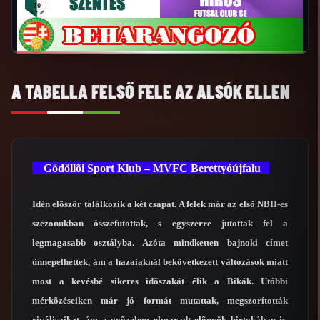
A TABELLA FELSŐ FELE AZ ALSÓK ELLEN
Gödöllõi Sport Klub – MVFC Berettyóújfalu
Idén elõször találkozik a két csapat. A felek már az elsõ NBII-es
szezonukban összefutottak, s egyszerre jutottak fel a
legmagasabb osztályba. Azóta mindketten bajnoki címet
ünnepelhettek, ám a hazaiaknál bekövetkezett változások miatt
most a kevésbé sikeres idõszakát élik a Bikák. Utóbbi
mérkõzéseiken már jó formát mutattak, megszorították
riválisaikat, ám a gyõzelem elmaradt elõnyük birtokában is.