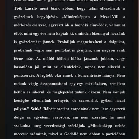
Tóth László
most bízik abban, hogy talán elkezdhetik a
gyõzelmek begyûjtését. „Mindenképpen a Mezei-Vill a
mérkõzés esélyese, egyrészt õk a bajnoki címvédõk, valamint
több, mint egy éve nem kaptak ki, s minden bizonnyal hozzánk
is gyõzelemért jönnek. Próbáljuk megnehezíteni a dolgukat,
próbálunk végre már pontokat is gyûjteni, ami nagyon ránk
férne már. Az utóbbi idõben hiába játszunk jobban, vagy
hasonlóan jól, mint az ellenfeleink, sajnos nem sikerül a
pontszerzés. A legfõbb oka ennek a koncentráció hiánya. Nem
tudunk végig összpontosítani egy-egy mérkõzésen, remélem
hétfõn ez sikerül, és meglepetést tudunk okozni. Nem vonjuk
kétségbe ellenfelünk erényeit, de szeretnénk gyõzni hazai
pályán.”
Szitkó Róbert
szerint csapatának nem lesz egyszerû
dolga az egyetemi városban, ám nem szeretné, ha most
szakadna meg veretlenségi szériájuk. „Mindenképp nehéz
meccsre számítok, mivel a Gödöllõ nem abban a pozícióban