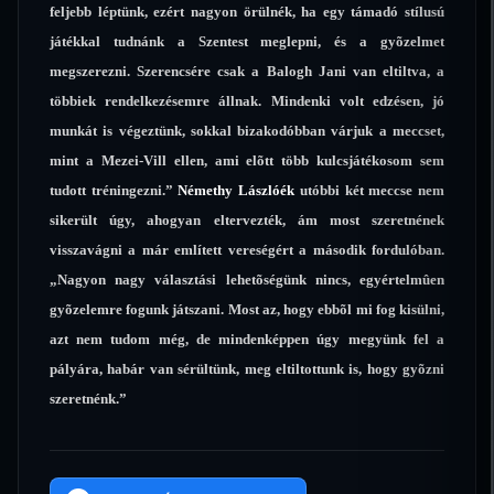
feljebb léptünk, ezért nagyon örülnék, ha egy támadó stílusú
játékkal tudnánk a Szentest meglepni, és a gyõzelmet
megszerezni. Szerencsére csak a Balogh Jani van eltiltva, a
többiek rendelkezésemre állnak. Mindenki volt edzésen, jó
munkát is végeztünk, sokkal bizakodóbban várjuk a meccset,
mint a Mezei-Vill ellen, ami elõtt több kulcsjátékosom sem
tudott tréningezni.”
Némethy Lászlóék
utóbbi két meccse nem
sikerült úgy, ahogyan eltervezték, ám most szeretnének
visszavágni a már említett vereségért a második fordulóban.
„Nagyon nagy választási lehetõségünk nincs, egyértelmûen
gyõzelemre fogunk játszani. Most az, hogy ebbõl mi fog kisülni,
azt nem tudom még, de mindenképpen úgy megyünk fel a
pályára, habár van sérültünk, meg eltiltottunk is, hogy gyõzni
szeretnénk.”