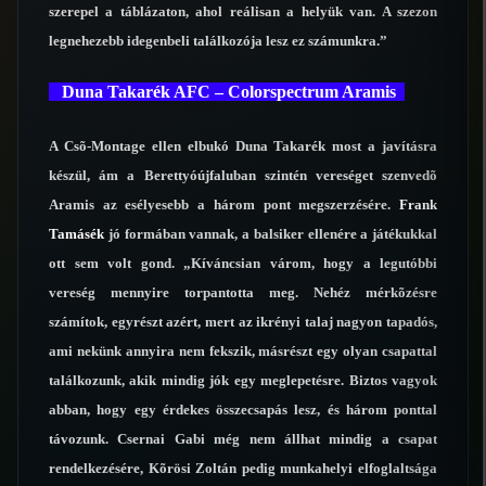
szerepel a táblázaton, ahol reálisan a helyük van. A szezon
legnehezebb idegenbeli találkozója lesz ez számunkra.”
Duna Takarék AFC – Colorspectrum Aramis
A Csõ-Montage ellen elbukó Duna Takarék most a javításra
készül, ám a Berettyóújfaluban szintén vereséget szenvedõ
Aramis az esélyesebb a három pont megszerzésére.
Frank
Tamásék
jó formában vannak, a balsiker ellenére a játékukkal
ott sem volt gond. „Kíváncsian várom, hogy a legutóbbi
vereség mennyire torpantotta meg. Nehéz mérkõzésre
számítok, egyrészt azért, mert az ikrényi talaj nagyon tapadós,
ami nekünk annyira nem fekszik, másrészt egy olyan csapattal
találkozunk, akik mindig jók egy meglepetésre. Biztos vagyok
abban, hogy egy érdekes összecsapás lesz, és három ponttal
távozunk. Csernai Gabi még nem állhat mindig a csapat
rendelkezésére, Kõrösi Zoltán pedig munkahelyi elfoglaltsága