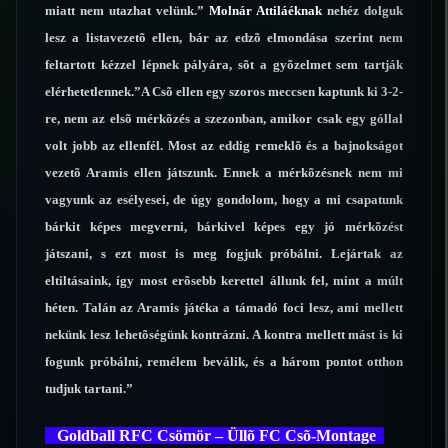
miatt nem utazhat velünk.”
Molnár Attiláéknak
nehéz dolguk
lesz a listavezetõ ellen, bár az edzõ elmondása szerint nem
feltartott kézzel lépnek pályára, sõt a gyõzelmet sem tartják
elérhetetlennek.”A Csõ ellen egy szoros meccsen kaptunk ki 3-2-
re, nem az elsõ mérkõzés a szezonban, amikor csak egy góllal
volt jobb az ellenfél. Most az eddig remeklõ és a bajnokságot
vezetõ Aramis ellen játszunk. Ennek a mérkõzésnek nem mi
vagyunk az esélyesei, de úgy gondolom, hogy a mi csapatunk
bárkit képes megverni, bárkivel képes egy jó mérkõzést
játszani, s ezt most is meg fogjuk próbálni. Lejártak az
eltiltásaink, így most erõsebb kerettel állunk fel, mint a múlt
héten. Talán az Aramis játéka a támadó foci lesz, ami mellett
nekünk lesz lehetõségünk kontrázni. A kontra mellett mást is ki
fogunk próbálni, remélem beválik, és a három pontot otthon
tudjuk tartani.”
Goldball RFC Csömör – Üllõ FC Csõ-Montage