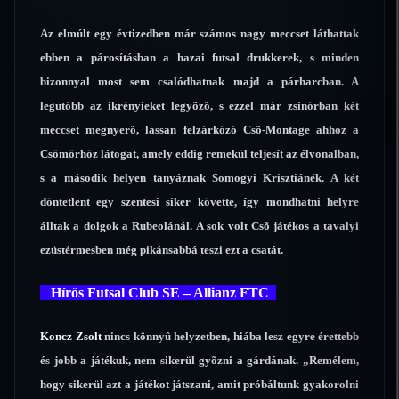
Az elmúlt egy évtizedben már számos nagy meccset láthattak
ebben a párosításban a hazai futsal drukkerek, s minden
bizonnyal most sem csalódhatnak majd a párharcban. A
legutóbb az ikrényieket legyõzõ, s ezzel már zsinórban két
meccset megnyerõ, lassan felzárkózó Csõ-Montage ahhoz a
Csömörhöz látogat, amely eddig remekül teljesít az élvonalban,
s a második helyen tanyáznak Somogyi Krisztiánék. A két
döntetlent egy szentesi siker követte, így mondhatni helyre
álltak a dolgok a Rubeolánál. A sok volt Csõ játékos a tavalyi
ezüstérmesben még pikánsabbá teszi ezt a csatát.
Hírös Futsal Club SE – Allianz FTC
Koncz Zsolt
nincs könnyû helyzetben, hiába lesz egyre érettebb
és jobb a játékuk, nem sikerül gyõzni a gárdának. „Remélem,
hogy sikerül azt a játékot játszani, amit próbáltunk gyakorolni