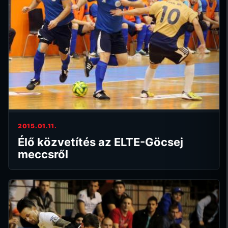
2015.01.11.
Élő közvetítés az ELTE-Göcsej
meccsről