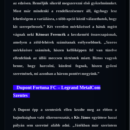
az edzésen. Reméljük sikerül megszerezni elsõ gyõzelmünnket.
Most már mindenki a rendelkezésemre áll, úgyhogy lesz
lehetõségem a variálásra, s több opció közül választhatok, hogy
kit szerepeltessek.” Két veretlen mérkõzéssel a hátuk mgött
vágnak neki
Kénoszt Ferencék
a kecskeméti összecsapásnak,
amelyen a zöld-fehérek számítanak esélyesebbnek. „Szoros
mérkõzésre számítok, hiszen kellõképpen fel van tüzelve
ellenfelünk az üllõi meccsen történtek miatt. Biztos vagyok
benne, hogy harcolni, küzdeni fognak, hiszen gyõzni
szeretnének, mi azonban a három pontért megyünk.”
Dupont Fortuna FC – Legrand MetalCom
Szentes
A Dupont épp a szentesiek ellen kezdte meg az ebben a
bajnokságban való sikersorozatát, s
Kis János
együttese hazai
pályán sem szeretné alább adni. „Játékban már szerintem