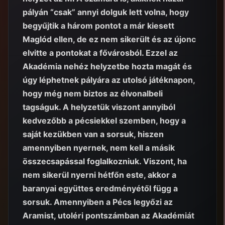
pályán “csak” annyi dolguk lett volna, hogy
begyűjtik a három pontot a már kiesett
Maglód ellen, de ez nem sikerült és az újonc
elvitte a pontokat a fővárosból. Ezzel az
Akadémia nehéz helyzetbe hozta magát és
úgy léphetnek pályára az utolsó játéknapon,
hogy még nem biztos az élvonalbeli
tagságuk. A helyzetük viszont annyiból
kedvezőbb a pécsiekkel szemben, hogy a
saját kezükben van a sorsuk, hiszen
amennyiben nyernek, nem kell a másik
összecsapással foglalkozniuk. Viszont, ha
nem sikerül nyerni hétfőn este, akkor a
baranyai együttes eredményétől függ a
sorsuk. Amennyiben a Pécs legyőzi az
Aramist, utoléri pontszámban az Akadémiát