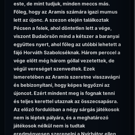
este, de mint tudjuk, minden meccs más.
Főleg, hogy az Aramis számára igazi mumus
lett az újonc. A szezon elején találkoztak
Pécsen a felek, ahol döntetlen lett a vége,
viszont Budaörsön mind a kétszer a baranyai
együttes nyert, ahol főleg az utóbbi lehetett a
fájó Horváth Szabolcséknak. Három perccel a
vége előtt még három góllal vezetettek, de
végül vereséget szenvedtek. Ezek
ismeretében az Aramis szeretne visszavágni
és bebizonyítani, hogy képes legyőzni az
újoncot. Ezért mindent meg is fognak tenni
és teljes kerettel utaznak az összecsapásra.
Az előző fordulóban a négy sárgás játékosok
nem is léptek pályára, és a meghatározó
játékosok nélkül nem is tudtak
eredményesen szerepelni a Nyírbátor ellen,