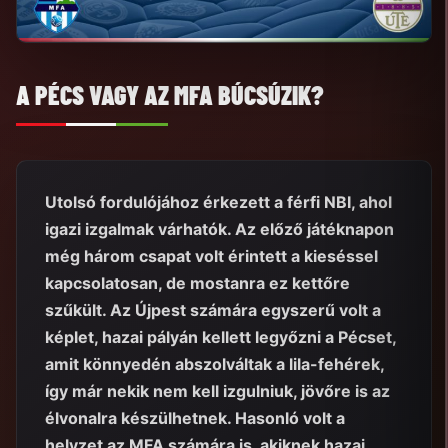
A PÉCS VAGY AZ MFA BÚCSÚZIK?
Utolsó fordulójához érkezett a férfi NBI, ahol
igazi izgalmak várhatók. Az előző játéknapon
még három csapat volt érintett a kieséssel
kapcsolatosan, de mostanra ez kettőre
szűkült. Az Újpest számára egyszerű volt a
képlet, hazai pályán kellett legyőzni a Pécset,
amit könnyedén abszolváltak a lila-fehérek,
így már nekik nem kell izgulniuk, jövőre is az
élvonalra készülhetnek. Hasonló volt a
helyzet az MFA számára is, akiknek hazai