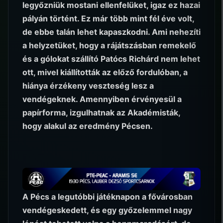
legyőzniük mostani ellenfelüket, igaz ez hazai
pályán történt. Ez már több mint fél éve volt,
de ebbe talán lehet kapaszkodni. Ami nehezíti
a helyzetüket, hogy a rájátszásban remekelő
és a gólokat szállító Patócs Richárd nem lehet
ott, mivel kiállították az előző fordulóban, a
hiánya érzékeny veszteség lesz a
vendégeknek. Amennyiben érvényesül a
papírforma, izgulhatnak az Akadémisták,
hogy alakul az eredmény Pécsen.
A Pécs a legutóbbi játéknapon a fővárosban
vendégeskedett, és egy győzelemmel nagy