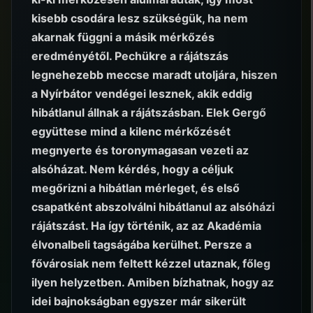
kisebb csodára lesz szükségük, ha nem
akarnak függni a másik mérkőzés
eredményétől. Pechükre a rájátszás
legnehezebb meccse maradt utoljára, hiszen
a Nyírbátor vendégei lesznek, akik eddig
hibátlanul állnak a rájátszásban. Elek Gergő
együttese mind a kilenc mérkőzését
megnyerte és toronymagasan vezeti az
alsóházat. Nem kérdés, hogy a céljuk
megőrizni a hibátlan mérleget, és első
csapatként abszolválni hibátlanul az alsóházi
rájátszást. Ha így történik, az az Akadémia
élvonalbeli tagságába kerülhet. Persze a
fővárosiak nem feltett kézzel utaznak, főleg
ilyen helyzetben. Amiben bízhatnak, hogy az
idei bajnokságban egyszer már sikerült