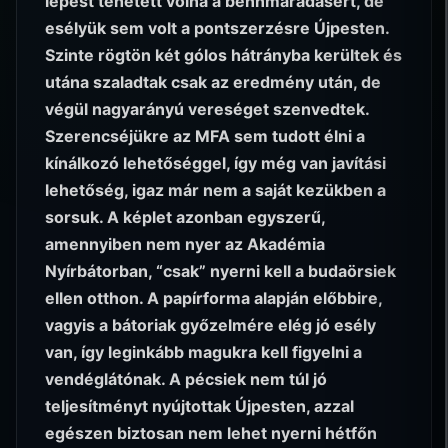
lépést tehetett volna a bennmaradásért, de
esélyük sem volt a pontszerzésre Újpesten.
Szinte rögtön két gólos hátrányba kerültek és
utána szaladtak csak az eredmény után, de
végül nagyarányú vereséget szenvedtek.
Szerencséjükre az MFA sem tudott élni a
kínálkozó lehetőséggel, így még van javítási
lehetőség, igaz már nem a saját kezükben a
sorsuk. A képlet azonban egyszerű,
amennyiben nem nyer az Akadémia
Nyírbátorban, “csak” nyerni kell a budaörsiek
ellen otthon. A papírforma alapján előbbire,
vagyis a bátoriak győzelmére elég jó esély
van, így leginkább magukra kell figyelni a
vendéglátónak. A pécsiek nem túl jó
teljesítményt nyújtottak Újpesten, azzal
egészen biztosan nem lehet nyerni hétfőn