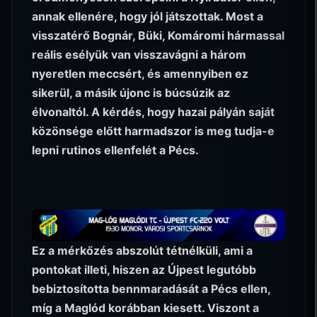
annak ellenére, hogy jól játszottak. Most a
visszatérő Bognár, Büki, Komáromi hármassal
reális esélyük van visszavágni a három
nyeretlen meccsért, és amennyiben ez
sikerül, a másik újonc is búcsúzik az
élvonaltól. A kérdés, hogy hazai pályán saját
közönsége előtt harmadszor is meg tudja-e
lepni rutinos ellenfelét a Pécs.
Ez a mérkőzés abszolút tétnélküli, ami a
pontokat illeti, hiszen az Újpest legutóbb
bebiztosította bennmaradását a Pécs ellen,
míg a Maglód korábban kiesett. Viszont a