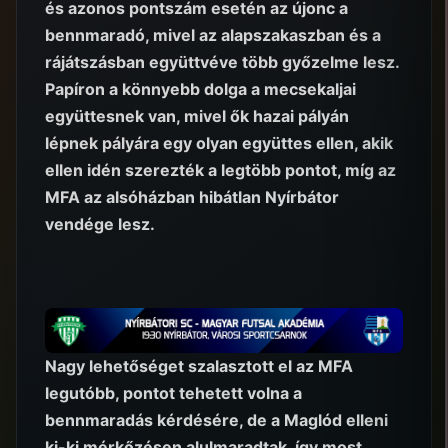
és azonos pontszám esetén az újonc a
bennmaradó, mivel az alapszakaszban és a
rájátszásban együttvéve több győzelme lesz.
Papíron a könnyebb dolga a mecsekaljai
együttesnek van, mivel ők hazai pályán
lépnek pályára egy olyan együttes ellen, akik
ellen idén szerezték a legtöbb pontot, míg az
MFA az alsóházban hibátlan Nyírbátor
vendége lesz.
Nagy lehetőséget szalasztott el az MFA
legutóbb, pontot tehetett volna a
bennmaradás kérdésére, de a Maglód elleni
ki-ki mérkőzésen alulmaradtak, így most