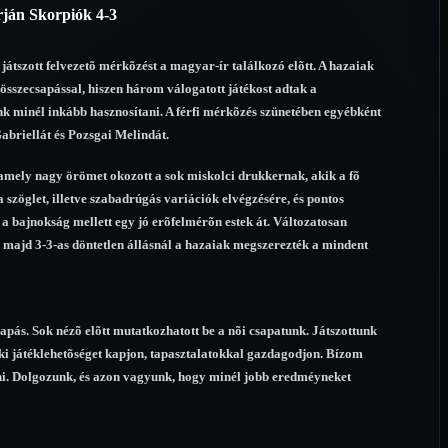
rján Skorpiók 4-3
 játszott felvezetõ mérkõzést a magyar-ír találkozó elõtt. A hazaiak
összecsapással, hiszen három válogatott játékost adtak a
énk minél inkább hasznosítani. A férfi mérkõzés szünetében egyébként
abriellát és Pozsgai Melindát.
t, amely nagy örömet okozott a sok miskolci drukkernak, akik a fõ
a szöglet, illetve szabadrúgás variációk elvégzésére, és pontos
a bajnokság mellett egy jó erõfelmérõn estek át. Változatosan
lc, majd 3-3-as döntetlen állásnál a hazaiak megszerezték a mindent
pás. Sok nézõ elõtt mutatkozhatott be a nõi csapatunk. Játszottunk
nki játéklehetõséget kapjon, tapasztalatokkal gazdagodjon. Bízom
i. Dolgozunk, és azon vagyunk, hogy minél jobb eredméyneket