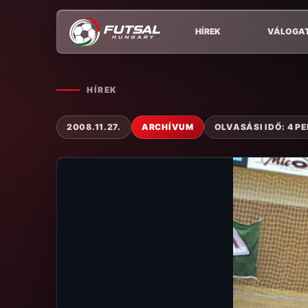
HÍREK
VÁLOGA
HÍREK
2008.11.27.
ARCHÍVUM
OLVASÁSI IDŐ: 4 P