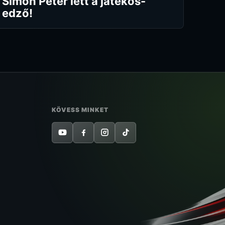
Simon Péter lett a játékos-
edző!
KÖVESS MINKET