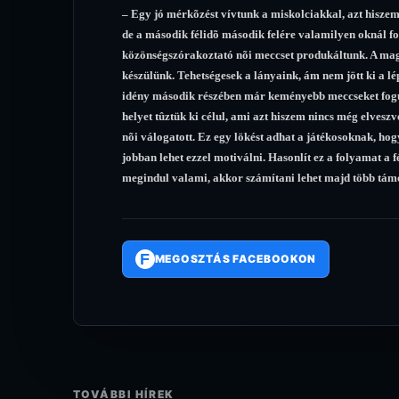
– Egy jó mérkõzést vívtunk a miskolciakkal, azt hiszem 
de a második félidõ második felére valamilyen oknál fo
közönségszórakoztató nõi meccset produkáltunk. A mag
készülünk. Tehetségesek a lányaink, ám nem jött ki a lé
idény második részében már keményebb meccseket fogun
helyet tûztük ki célul, ami azt hiszem nincs még elvesz
nõi válogatott. Ez egy lökést adhat a játékosoknak, hogy
jobban lehet ezzel motiválni. Hasonlít ez a folyamat a fé
megindul valami, akkor számítani lehet majd több tám
F
MEGOSZTÁS FACEBOOKON
TOVÁBBI HÍREK