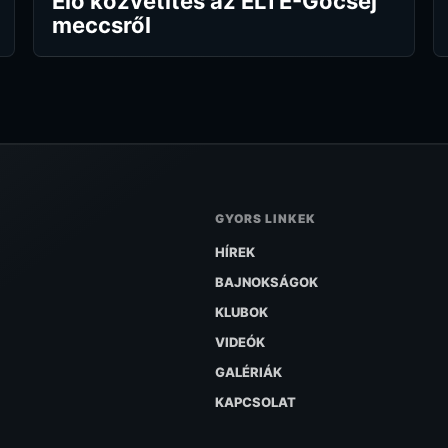
Élő közvetítés az ELTE-Göcsej
meccsről
GYORS LINKEK
HÍREK
BAJNOKSÁGOK
KLUBOK
VIDEÓK
GALÉRIÁK
KAPCSOLAT