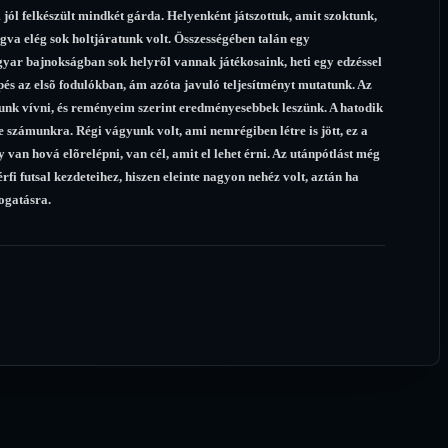
jól felkészült mindkét gárda. Helyenként játszottuk, amit szoktunk,
gva elég sok holtjáratunk volt. Összességében talán egy
yar bajnokságban sok helyrõl vannak játékosaink, heti egy edzéssel
pés az elsõ fodulókban, ám azóta javuló teljesítményt mutatunk. Az
k vívni, és reményeim szerint eredményesebbek leszünk. A hatodik
ve számunkra. Régi vágyunk volt, ami nemrégiben létre is jött, ez a
 van hová elõrelépni, van cél, amit el lehet érni. Az utánpótlást még
rfi futsal kezdeteihez, hiszen eleinte nagyon nehéz volt, aztán ha
ogatásra.