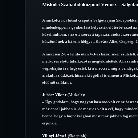
Miskolci Szabadidõközpont Vénusz – Salgóta
A miskolci nõi futsal csapat a Salgótarjáni Skorpiókkal
mindenképpen a gyakorlást helyezték elõtérbe ezzel az 
közelmúltban, s az ott szerzett tapasztalatokat szeretn
köszöntötték a három hölgyet, Kovács Alízt, Csepregi G
A meccsen 2-0-s félidõ után 4-3-as hazai siker születet
mérkõzés elõtti találkozót is megtekintették. A hazaiak 
végrehajtására hegyezték ki a meccset, míg a vendégek 
alakult az ütközet, hiszen két góllal is elment a Misko
eldöntõ találatot.
Juhász Viktor
(Miskolc):
– Úgy gndolom, hogy nagyon hasznos volt ez az összecsa
már ennél jobban is, de most az volt a cél, hogy minde
benne, hogy a bajnokságban most már jobban fog menn
érjünk el.
Vilinyi József
(Skorpiók):