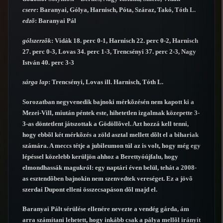
csere
: Baranyai, Gólya, Harnisch, Póta, Száraz, Takó, Tóth L.
edzõ
: Baranyai Pál
gólszerzõk
: Vidák 18. perc 0-1, Harnisch 22. perc 0-2, Harnisch
27. perc 0-3, Lovas 34. perc 1-3, Trencsényi 37. perc 2-3, Nagy
István 40. perc 3-3
sárga lap
: Trencsényi, Lovas ill. Harnisch, Tóth L.
Sorozatban negyvenedik bajnoki mérkõzésén nem kapott ki a
Mezei-Vill, miután péntek este, hihetetlen izgalmak közepette 3-
3-as döntetlent játszottak a Gödöllõvel. Azt hozzá kell tenni,
hogy ebbõl két mérkõzés a zöld asztal mellett dõlt el a bihariak
számára. A meccs tétje a jubileumon túl az is volt, hogy még egy
lépéssel közelebb kerüljön ahhoz a Berettyóújfalu, hogy
elmondhassák magukról: egy naptári éven belül, tehát a 2008-
as esztendõben bajnokin nem szenvedtek vereséget. Ez a jövõ
szerdai Dupont elleni összecsapáson dõl majd el.
Baranyai Pált sérülése ellenére nevezte a vendég gárda, ám
arra számítani lehetett, hogy inkább csak a pálya mellõl irányít