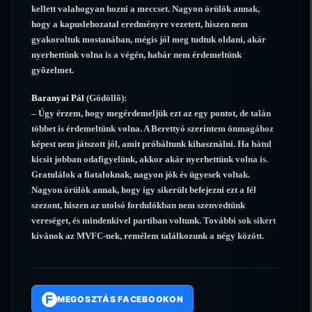
kellett valahogyan hozni a meccset. Nagyon örülök annak,
hogy a kapuslehozatal eredményre vezetett, hiszen nem
gyakoroltuk mostanában, mégis jól meg tudtuk oldani, akár
nyerhettünk volna is a végén, habár nem érdemeltünk
gyõzelmet.
Baranyai Pál
(Gödöllõ):
– Úgy érzem, hogy megérdemeljük ezt az egy pontot, de talán
többet is érdemeltünk volna. A Berettyó szerintem önmagához
képest nem játszott jól, amit próbáltunk kihasználni. Ha hátul
kicsit jobban odafigyelünk, akkor akár nyerhettünk volna is.
Gratulálok a fiataloknak, nagyon jók és ügyesek voltak.
Nagyon örülök annak, hogy így sikerült befejezni ezt a fél
szezont, hiszen az utolsó fordulókban nem szenvedtünk
vereséget, és mindenkivel partiban voltunk. További sok sikert
kívánok az MVFC-nek, remélem találkozunk a négy között.
F
MEGOSZTÁS FACEBOOKON