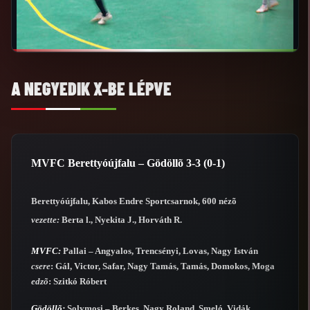
A NEGYEDIK X-BE LÉPVE
MVFC Berettyóújfalu – Gödöllõ 3-3 (0-1)
Berettyóújfalu, Kabos Endre Sportcsarnok, 600 nézõ
vezette:
Berta l., Nyekita J., Horváth R.
MVFC:
Pallai – Angyalos, Trencsényi, Lovas, Nagy István
csere
: Gál, Victor, Safar, Nagy Tamás, Tamás, Domokos, Moga
edzõ
: Szitkó Róbert
Gödöllõ:
Solymosi – Berkes, Nagy Roland, Smeló, Vidák