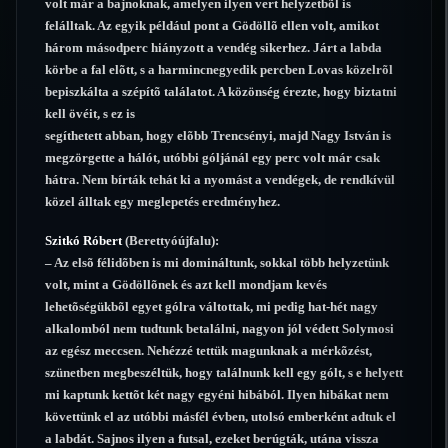
volt már a bajnoknak, amelyen ilyen vert helyzetbõl is
felálltak. Az egyik például pont a Gödöllõ ellen volt, amikot
három másodperc hiányzott a vendég sikerhez. Járt a labda
körbe a fal elõtt, s a harmincnegyedik percben Lovas közelrõl
bepiszkálta a szépítõ találatot. A közönség érezte, hogy biztatni
kell övéit, s ez is
segíthetett abban, hogy elõbb Trencsényi, majd Nagy István is
megzörgette a hálót, utóbbi góljánál egy perc volt már csak
hátra. Nem bírták tehát ki a nyomást a vendégek, de rendkívül
közel álltak egy meglepetés eredményhez.
Szitkó Róbert
(Berettyóújfalu):
– Az elsõ félidõben is mi domináltunk, sokkal több helyzetünk
volt, mint a Gödöllõnek és azt kell mondjam kevés
lehetõségükbõl egyet gólra váltottak, mi pedig hat-hét nagy
alkalomból nem tudtunk betalálni, nagyon jól védett Solymosi
az egész meccsen. Nehézzé tettük magunknak a mérkõzést,
szünetben megbeszéltük, hogy találnunk kell egy gólt, s e helyett
mi kaptunk kettõt két nagy egyéni hibából. Ilyen hibákat nem
követtünk el az utóbbi másfél évben, utolsó emberként adtuk el
a labdát. Sajnos ilyen a futsal, ezeket berúgták, utána vissza