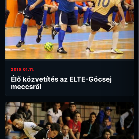
2015.01.11.
Élő közvetítés az ELTE-Göcsej
meccsről