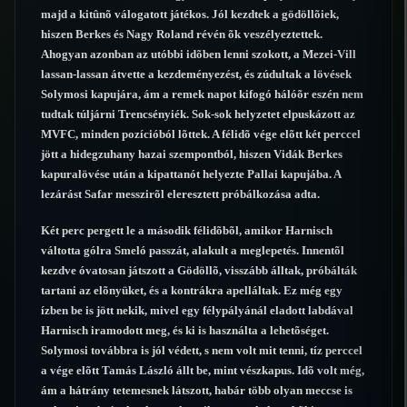
majd a kitûnõ válogatott játékos. Jól kezdtek a gödöllõiek,
hiszen Berkes és Nagy Roland révén õk veszélyeztettek.
Ahogyan azonban az utóbbi idõben lenni szokott, a Mezei-Vill
lassan-lassan átvette a kezdeményezést, és zúdultak a lövések
Solymosi kapujára, ám a remek napot kifogó hálóõr eszén nem
tudtak túljárni Trencsényiék. Sok-sok helyzetet elpuskázott az
MVFC, minden pozícióból lõttek. A félidõ vége elõtt két perccel
jött a hidegzuhany hazai szempontból, hiszen Vidák Berkes
kapuralövése után a kipattanót helyezte Pallai kapujába. A
lezárást Safar messzirõl eleresztett próbálkozása adta.
Két perc pergett le a második félidõbõl, amikor Harnisch
váltotta gólra Smeló passzát, alakult a meglepetés. Innentõl
kezdve óvatosan játszott a Gödöllõ, visszább álltak, próbálták
tartani az elõnyüket, és a kontrákra apelláltak. Ez még egy
ízben be is jött nekik, mivel egy félypályánál eladott labdával
Harnisch iramodott meg, és ki is használta a lehetõséget.
Solymosi továbbra is jól védett, s nem volt mit tenni, tíz perccel
a vége elõtt Tamás László állt be, mint vészkapus. Idõ volt még,
ám a hátrány tetemesnek látszott, habár több olyan meccse is