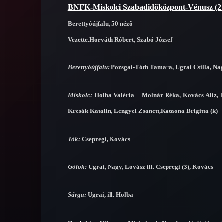
BNFK-Miskolci Szabadidõközpont-Vénusz (2:
Berettyóújfalu, 50 nézõ
Vezette.Horváth Róbert, Szabó József
Berettyóújfalu:
Pozsgai-Tóth Tamara, Ugrai Csilla, Na
Miskolc:
Holba Valéria – Molnár Réka, Kovács Aliz, B
Kresák Katalin, Lengyel Zsanett,Kataona Brigitta (k)
Jók:
Csepregi, Kovács
Gólok:
Ugrai, Nagy, Lovász ill. Csepregi (3), Kovács
Sárga:
Ugrai, ill. Holba