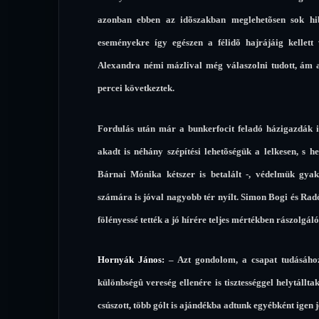
azonban ebben az idõszakban meglehetõsen sok hib
eseményekre így egészen a félidõ hajrájáig kellet
Alexandra némi mázlival még válaszolni tudott, ám 
percei következtek.
Fordulás után már a bunkerfocit feladó házigazdák is 
akadt is néhány szépítési lehetõségük a lelkesen, s
Bárnai Mónika kétszer is betalált -, védelmük gyak
számára is jóval nagyobb tér nyílt. Simon Bogi és Radó
fölényessé tették a jó hírére teljes mértékben rászolgáló
Hornyák János:
– Azt gondolom, a csapat tudásáho
különbségû vereség ellenére is tisztességgel helytállt
csúszott, több gólt is ajándékba adtunk egyébként igen j