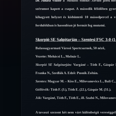
Dr. Juhász Viktor
a Miskolc elnöke: Javuló játék melle
szérumot kapott a csapat. A második félidõben gyor
kihagyott helyzet és kisbüntetõ 10 másodpercel a 
fordulókban is hasonlóan jó formát fog mutatni.
Skorpió SE Salgótarján – Szentesi FSC 3-0 (1
Balassagyarmati Városi Sportcsarnok, 50 nézõ,
Vezette: Mohácsi L., Molnár L.
Skorpió SE Salgótarján:
Vargáné – Tóth F., Gáspár M.
Franka N., Szedlák A. Edzõ: Pusnik Zoltán.
Szentes:
Magyar M. – Kiss E., Milovanovics L., Bali C., 
Góllövõk:
Tóth F. (3.), Tóth E. (22.), Gáspár M. (31.).
Jók:
Vargáné, Tóth F., Tóth E., ill. Szabó N., Milovanov
A tavaszi szezont két nem várt különbségû vereségge