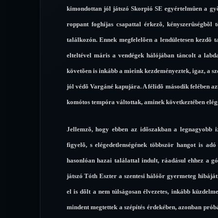
kimondottan jól játszó Skorpió SE egyértelmûen a gy
roppant foghíjas csapattal érkezõ, kényszerûségbõl tö
találkozón. Ennek megfelelõen a lendületesen kezdõ t
elteltével máris a vendégek hálójában táncolt a labda
követõen is inkább a mieink kezdeményeztek, igaz, a sze
jól védõ Vargáné kapujára. A félidõ második felében az
komótos tempóra váltottak, aminek következtében elégg
Jellemzõ, hogy ebben az idõszakban a legnagyobb i
figyelõ, s elégedetlenségének többször hangot is adó 
hasonlóan hazai találattal indult, ráadásul ehhez a g
játszó Tóth Eszter a szentesi hálóõr gyermeteg hibájá
el is dõlt a nem túlságosan élvezetes, inkább küzdel
mindent megtettek a szépítés érdekében, azonban próbá