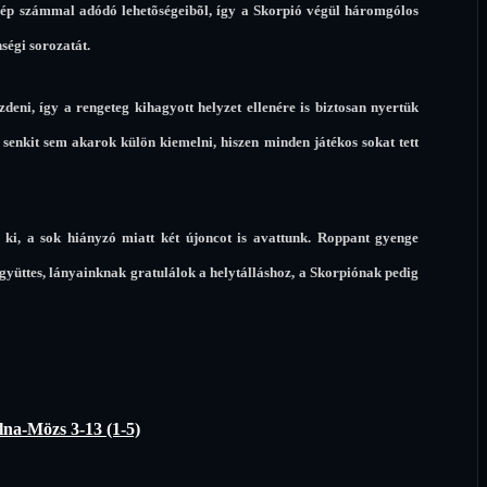
zép számmal adódó lehetõségeibõl, így a Skorpió végül háromgólos
ségi sorozatát.
eni, így a rengeteg kihagyott helyzet ellenére is biztosan nyertük
 senkit sem akarok külön kiemelni, hiszen minden játékos sokat tett
k ki, a sok hiányzó miatt két újoncot is avattunk. Roppant gyenge
 együttes, lányainknak gratulálok a helytálláshoz, a Skorpiónak pedig
lna-Mözs 3-13 (1-5)