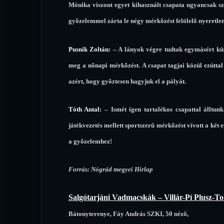
Mónika viszont egyet kihasznált csapata ugyancsak s
gyõzelemmel zárta le négy mérkõzést felölelõ nyeretlen
Pusnik Zoltán:
– A lányok végre tudtak egymásért küzd
meg a nõnapi mérkõzést. A csapat tagjai közül ezúttal
azért, hogy gyõztesen hagyjuk el a pályát.
Tóth Antal:
– Ismét igen tartalékos csapattal álltun
játékvezetés mellett sportszerû mérkõzést vívott a két
a gyõzelemhez!
Forrás: Nógrád megyei Hírlap
Salgótarjáni Vadmacskák – Villár-Pí Plusz-To
Bátonyterenye, Fáy András SZKI, 50 nézõ,