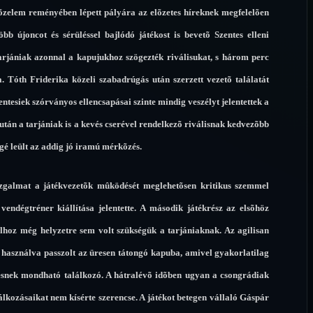
õzelem reményében lépett pályára az elõzetes híreknek megfelelõen
bb újoncot és sérüléssel bajlódó játékost is bevetõ Szentes elleni
arjániak azonnal a kapujukhoz szögezték riválisukat, s három perc
. Tóth Friderika közeli szabadrúgás után szerzett vezetõ találatát
ntesiek szórványos ellencsapásai szinte mindig veszélyt jelentettek a
után a tarjániak is a kevés cserével rendelkezõ riválisnak kedvezõbb
é leült az addig jó iramú mérkõzés.
zgalmat a játékvezetõk mûködését meglehetõsen kritikus szemmel
vendégtréner kiállítása jelentette. A második játékrész az elsõhöz
ólhoz még helyzetre sem volt szükségük a tarjániaknak. Az agilisan
t használva passzolt az üresen tátongó kapuba, amivel gyakorlatilag
mesnek mondható találkozó. A hátralévõ idõben ugyan a csongrádiak
lkozásaikat nem kísérte szerencse. A játékot betegen vállaló Gáspár