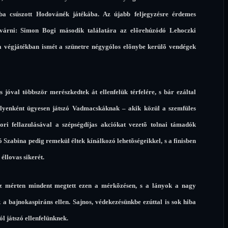
a csúszott Hodovánék játékába. Az újabb feljegyzésre érdemes
t várni: Simon Bogi második találatára az elõrehúzódó Lehoczki
a végjátékban ismét a szünetre négygólos elõnybe kerülõ vendégek
jóval többször merészkedtek át ellenfelük térfelére, s bár ezáltal
 helyenként ügyesen játszó Vadmacskáknak – akik közül a szemfüles
ori fellazulásával a szépségdíjas akciókat vezetõ tolnai támadók
 Szabina pedig remekül éltek kínálkozó lehetõségeikkel, s a finisben
 éllovas sikerét.
z mérten mindent megtett ezen a mérkõzésen, s a lányok a nagy
ak a bajnokaspiráns ellen. Sajnos, védekezésünkbe ezúttal is sok hiba
ól játszó ellenfelünknek.