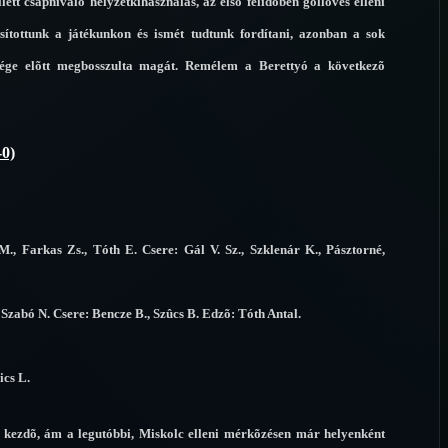
tt csapnivaló helyzetkihasználás, az elsõ félidõben góllövés elleni
sítottunk a játékunkon és ismét tudtunk fordítani, azonban a sok
vége elõtt megbosszulta magát. Remélem a Berettyó a következõ
-0)
, Farkas Zs., Tóth E. Csere: Gál V. Sz., Szklenár K., Pásztorné,
Szabó N. Csere: Bencze B., Szûcs B. Edzõ: Tóth Antal.
ics L.
l kezdõ, ám a legutóbbi, Miskolc elleni mérkõzésen már helyenként