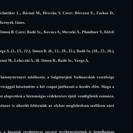
chneiker L., Bárnai M., Hrecska V. Csere: Bérczesi E., Farkas D.,
 Hornyák János.
Simon B. Csere: Radó Sz., Kovács A., Mecseki Á., Pfundtner V., Klézli
a A. (3., 15., 22.), Simon B. (6., 13., 29., 35.), Radó Sz. (18., 25., 26.),
árnai M., Lehoczki A., ill. Simon B., Radó Sz., Varga A.
 bátonyterenyei találkozót, a Salgótarjáni Vadmacskák vezetõsége
irággal köszöntötte a két csapat játékosait a kezdés elõtt. Maga a
at alapvetõen a biztonságos védekezésre építõ vendéglátók számára,
étszer is sikerült feltörniük az olykor meglehetõsen szellõsen záró
k, a hazaiak eredményes zavaró tevékenységének is betudhatóan