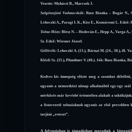
Vezette: Mohácsi B., Marcsok J.
Salgótarjáni Vadmacskák
: Rusz Bianka – Bogár N., S
Lehoczki A., Paragi I. K., Kiss E., Komáromi L. Edzõ:
Tolna-Mözs:
Blesz N. – Hodován E., Hepp A., Varga A., 
Sz. Edzõ: Wiesner József.
Góllövõk:
Lehoczki A. (15.), Bárnai M. (24., 38.), ill. Varg
Klézli Sz. (35.), Pfundtner V. (40.). Jók: Rusz Bianka, B
Kedves kis ünnepség elõzte meg a szombat délelõtti,
ugyanis a nemzetközi nõnap alkalmából egy-egy szál v
mérkõzés már kevésbé örömtelien alakult a taktikájuk
a listavezetõ tolnaiaknak ugyanis az elsõ percekben k
tarjáni „reteszt”.
A folytatásban is támadásban maradtak a látogató