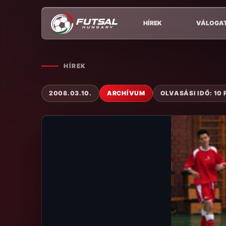
HÍREK
VÁLOGA
HÍREK
2008.03.10.
ARCHÍVUM
OLVASÁSI IDŐ: 10 