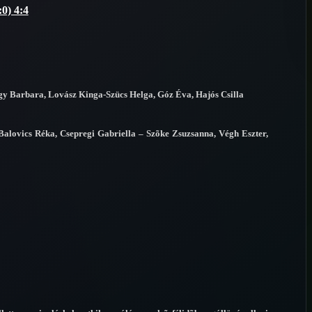
0) 4:4
gy Barbara, Lovász Kinga-Szücs Helga, Góz Éva, Hajós Csilla
alovics Réka, Csepregi Gabriella – Szõke Zsuzsanna, Végh Eszter,