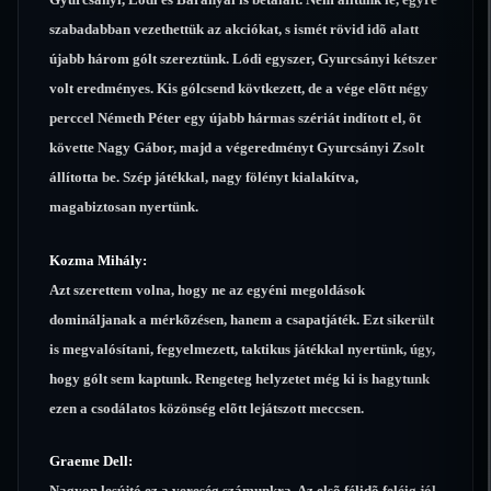
szabadabban vezethettük az akciókat, s ismét rövid idõ alatt
újabb három gólt szereztünk. Lódi egyszer, Gyurcsányi kétszer
volt eredményes. Kis gólcsend kövtkezett, de a vége elõtt négy
perccel Németh Péter egy újabb hármas szériát indított el, õt
követte Nagy Gábor, majd a végeredményt Gyurcsányi Zsolt
állította be. Szép játékkal, nagy fölényt kialakítva,
magabiztosan nyertünk.
Kozma Mihály:
Azt szerettem volna, hogy ne az egyéni megoldások
domináljanak a mérkõzésen, hanem a csapatjáték. Ezt sikerült
is megvalósítani, fegyelmezett, taktikus játékkal nyertünk, úgy,
hogy gólt sem kaptunk. Rengeteg helyzetet még ki is hagytunk
ezen a csodálatos közönség elõtt lejátszott meccsen.
Graeme Dell:
Nagyon lesújtó ez a vereség számunkra. Az elsõ félidõ feléig jól