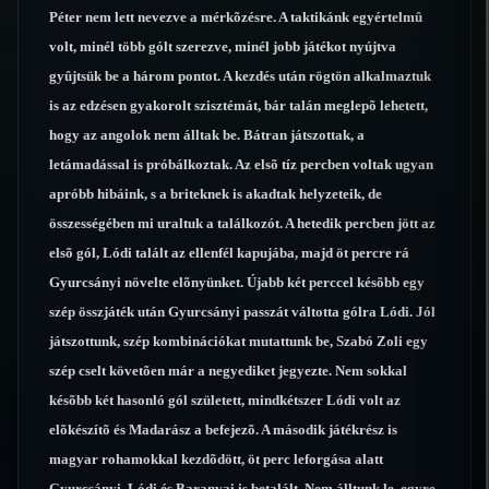
Péter nem lett nevezve a mérkõzésre. A taktikánk egyértelmû
volt, minél több gólt szerezve, minél jobb játékot nyújtva
gyûjtsük be a három pontot. A kezdés után rögtön alkalmaztuk
is az edzésen gyakorolt szisztémát, bár talán meglepõ lehetett,
hogy az angolok nem álltak be. Bátran játszottak, a
letámadással is próbálkoztak. Az elsõ tíz percben voltak ugyan
apróbb hibáink, s a briteknek is akadtak helyzeteik, de
összességében mi uraltuk a találkozót. A hetedik percben jött az
elsõ gól, Lódi talált az ellenfél kapujába, majd öt percre rá
Gyurcsányi növelte elõnyünket. Újabb két perccel késõbb egy
szép összjáték után Gyurcsányi passzát váltotta gólra Lódi. Jól
játszottunk, szép kombinációkat mutattunk be, Szabó Zoli egy
szép cselt követõen már a negyediket jegyezte. Nem sokkal
késõbb két hasonló gól született, mindkétszer Lódi volt az
elõkészítõ és Madarász a befejezõ. A második játékrész is
magyar rohamokkal kezdõdött, öt perc leforgása alatt
Gyurcsányi, Lódi és Baranyai is betalált. Nem álltunk le, egyre