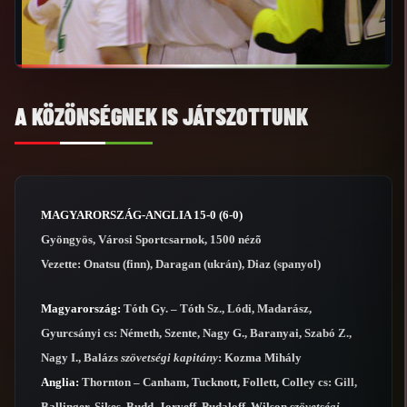
A KÖZÖNSÉGNEK IS JÁTSZOTTUNK
MAGYARORSZÁG-ANGLIA 15-0 (6-0)
Gyöngyös, Városi Sportcsarnok, 1500 nézõ
Vezette: Onatsu (finn), Daragan (ukrán), Diaz (spanyol)
Magyarország:
Tóth Gy. – Tóth Sz., Lódi, Madarász,
Gyurcsányi cs: Németh, Szente, Nagy G., Baranyai, Szabó Z.,
Nagy I., Balázs
szövetségi kapitány
: Kozma Mihály
Anglia:
Thornton – Canham, Tucknott, Follett, Colley cs: Gill,
Ballinger, Sikes, Budd, Joryeff, Pudaloff, Wilson
szövetségi