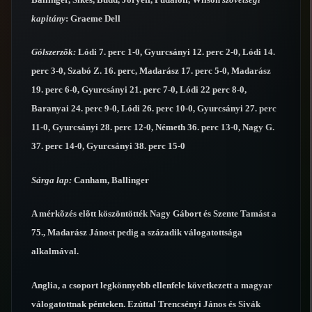
kapitány
: Graeme Dell
Gólszerzõk:
Lódi 7. perc 1-0, Gyurcsányi 12. perc 2-0, Lódi 14.
perc 3-0, Szabó Z. 16. perc, Madarász 17. perc 5-0, Madarász
19. perc 6-0, Gyurcsányi 21. perc 7-0, Lódi 22 perc 8-0,
Baranyai 24. perc 9-0, Lódi 26. perc 10-0, Gyurcsányi 27. perc
11-0, Gyurcsányi 28. perc 12-0, Németh 36. perc 13-0, Nagy G.
37. perc 14-0, Gyurcsányi 38. perc 15-0
Sárga lap:
Canham, Ballinger
A mérkõzés elõtt köszöntötték Nagy Gábort és Szente Tamást a
75., Madarász Jánost pedig a századik válogatottsága
alkalmával.
Anglia, a csoport legkönnyebb ellenfele következett a magyar
válogatottnak pénteken. Ezúttal Trencsényi János és Sivák