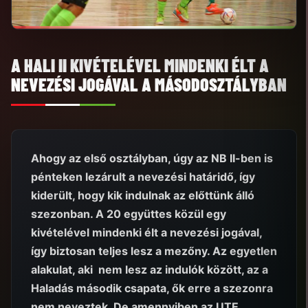
A HALI II KIVÉTELÉVEL MINDENKI ÉLT A
NEVEZÉSI JOGÁVAL A MÁSODOSZTÁLYBAN
Ahogy az első osztályban, úgy az NB II-ben is
pénteken lezárult a nevezési határidő, így
kiderült, hogy kik indulnak az előttünk álló
szezonban. A 20 együttes közül egy
kivételével mindenki élt a nevezési jogával,
így biztosan teljes lesz a mezőny. Az egyetlen
alakulat, aki nem lesz az indulók között, az a
Haladás második csapata, ők erre a szezonra
nem neveztek. De amennyiben az UTE