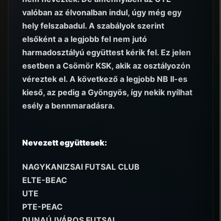
valóban az élvonalban indul, úgy még egy
hely felszabadul. A szabályok szerint
elsőként a a legjobb fel nem jutó
harmadosztályú együttest kérik fel. Ez jelen
esetben a Csömör KSK, akik az osztályozón
véreztek el. A következő a legjobb NB II-es
kieső, az pedig a Gyöngyös, így nekik nyílhat
esély a bennmaradásra.
Nevezett együttesek:
NAGYKANIZSAI FUTSAL CLUB
ELTE-BEAC
UTE
PTE-PEAC
DUNAÚJVÁROS FUTSAL