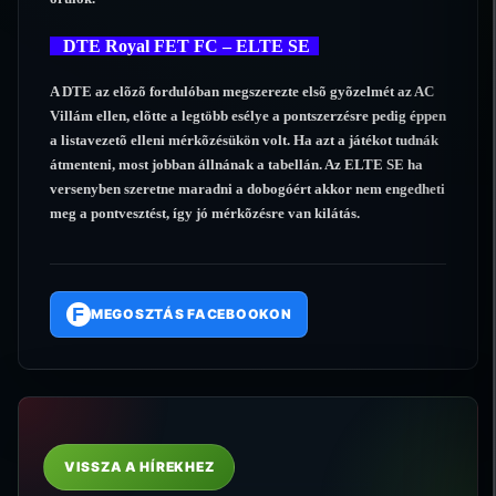
DTE Royal FET FC – ELTE SE
A DTE az elõzõ fordulóban megszerezte elsõ gyõzelmét az AC
Villám ellen, elõtte a legtöbb esélye a pontszerzésre pedig éppen
a listavezetõ elleni mérkõzésükön volt. Ha azt a játékot tudnák
átmenteni, most jobban állnának a tabellán. Az ELTE SE ha
versenyben szeretne maradni a dobogóért akkor nem engedheti
meg a pontvesztést, így jó mérkõzésre van kilátás.
F
MEGOSZTÁS FACEBOOKON
VISSZA A HÍREKHEZ