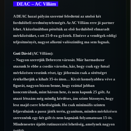
DEAC – AC Villám
A DEAC hazai pályán szeretné feledtetni az utolsó két
fordulóbeli eredménytelenségét. Az AC Villám erre jó partner
lehet. A közelmúltban pótolták az elsõ fordulóból elmaradt
mérkõzésüket, s ott 25-0-ra gyõztek. Elnézve a vendégek eddigi
teljesítményét, nagyot alkotni valószínüleg ma sem fognak.
Guti Dávid
(AC Villám):
– Nagyon szeretjük Debrecen városát. Már harmadszor
utazunk le ebbe a csodás városba, kár, hogy csak egy futsal
mérkõzésen veszünk részt, így jóformán csak a sötétséget
értékelhetjük a kihalt 35-ös úton… Kicsit komolyabbra véve a
figurát, nagyon bízom benne, hogy ezúttal jobban
koncentrálunk, mint három hete, és nem kapunk 25 gólt. Az
utazó létszám még mindig kérdéses, ám szinte bizonyos, hogy
lesz majd csere lehetõségünk. Ha csak minimális szinten
feljavulnánk a passz játék terén, gyanítom, minden mérkõzésen
szereznénk egy-két gólt és nem kapnánk folyamatosan 15-öt.
Mindenesetre újabb rutinszerzési lehetõség, amelynek nagyon
örülök.