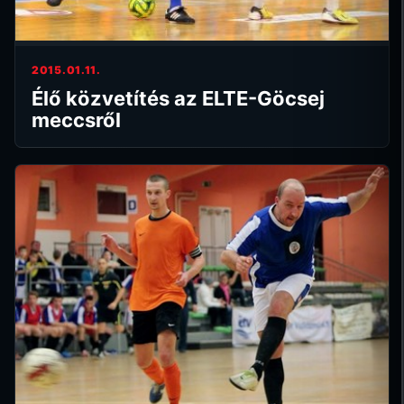
2015.01.11.
Élő közvetítés az ELTE-Göcsej
meccsről