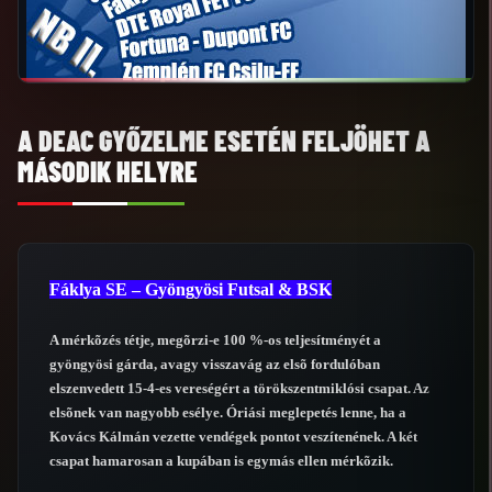
A DEAC GYŐZELME ESETÉN FELJÖHET A
MÁSODIK HELYRE
Fáklya SE – Gyöngyösi Futsal & BSK
A mérkõzés tétje, megõrzi-e 100 %-os teljesítményét a
gyöngyösi gárda, avagy visszavág az elsõ fordulóban
elszenvedett 15-4-es vereségért a törökszentmiklósi csapat. Az
elsõnek van nagyobb esélye. Óriási meglepetés lenne, ha a
Kovács Kálmán vezette vendégek pontot veszítenének. A két
csapat hamarosan a kupában is egymás ellen mérkõzik.