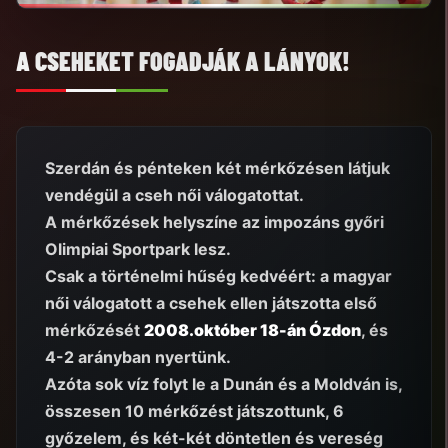
A CSEHEKET FOGADJÁK A LÁNYOK!
Szerdán és pénteken két mérkőzésen látjuk
vendégül a cseh női válogatottat.
A mérkőzések helyszíne az impozáns győri
Olimpiai Sportpark lesz.
Csak a történelmi hűség kedvéért: a magyar
női válogatott a csehek ellen játszotta első
mérkőzését
2008.október 18-án Ózdon
, és
4-2 arányban nyertünk.
Azóta sok víz folyt le a Dunán és a Moldván is,
összesen 10 mérkőzést játszottunk, 6
győzelem, és két-két döntetlen és vereség