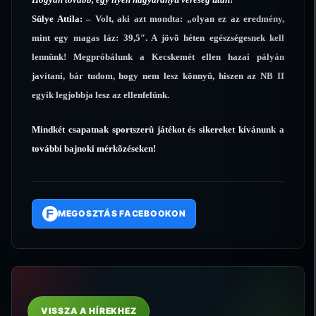
Sülye Attila:
– Volt, aki azt mondta: „olyan ez az eredmény,
mint egy magas láz: 39,5″. A jövõ héten egészségesnek kell
lennünk! Megpróbálunk a Kecskemét ellen hazai pályán
javítani, bár tudom, hogy nem lesz könnyû, hiszen az NB II
egyik legjobbja lesz az ellenfelünk.
Mindkét csapatnak sportszerû játékot és sikereket kívánunk a
további bajnoki mérkõzéseken!
F
MEGOSZTÁS FACEBOOKON
VISSZA A HÍREKHEZ