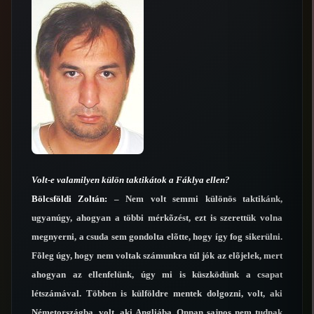
Volt-e valamilyen külön taktikátok a Fáklya ellen?
Bölcsföldi Zoltán:
– Nem volt semmi különös taktikánk,
ugyanúgy, ahogyan a többi mérkõzést, ezt is szerettük volna
megnyerni, a csuda sem gondolta elõtte, hogy így fog sikerülni.
Fõleg úgy, hogy nem voltak számunkra túl jók az elõjelek, mert
ahogyan az ellenfelünk, úgy mi is küszködünk a csapat
létszámával. Többen is külföldre mentek dolgozni, volt, aki
Németországba, volt, aki Angliába. Onnan sajnos nem tudnak