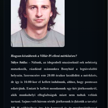
Hogyan készültetek a Villár-Pi elleni mérkõzésre?
Sülye Attila:
– Nálunk, az idegenbeli utazásoknál sok nehézség
mutatkozik, ráadásul számunkra Bonyhád a legtávolabbi
helyszín. Szerencsére este 20:00 órakor kezdõdött a mérkõzés,
de így is 16:00-kor el kellett indulnunk, ahhoz, hogy pontosan
odaérjünk. Emiatt le kellett mondanunk egy-két játékosunkról,
akik munkahelyi elfoglaltságuk miatt nem tudtak velünk
tartani. Sajnos volt három sérült játékosunk is (köztük a tavalyi
NB II gólkirálya), így két kapussal és öt mezõnyjátékossal