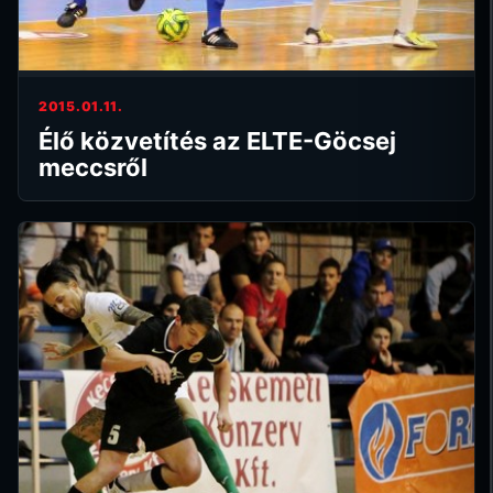
2015.01.11.
Élő közvetítés az ELTE-Göcsej
meccsről