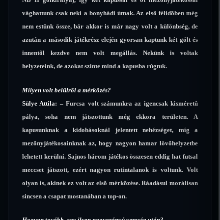
vághattunk csak neki a bonyhádi útnak. Az elsõ félidõben még
nem estünk össze, bár akkor is már nagy volt a különbség, de
azután a második játékrész elején gyorsan kaptunk két gólt és
innentõl kezdve nem volt megállás. Nekünk is voltak
helyzeteink, de azokat szinte mind a kapusba rúgtuk.
Milyen volt belülrõl a mérkõzés?
Sülye Attila:
– Furcsa volt számunkra az igencsak kisméretû
pálya, soha nem játszottunk még ekkora területen. A
kapusunknak a kidobásoknál jelentett nehézséget, míg a
mezõnyjátékosainknak az, hogy nagyon hamar lövõhelyzetbe
lehetett kerülni. Sajnos három játékos összesen eddig hat futsal
meccset játszott, ezért nagyon rutintalanok is voltunk. Volt
olyan is, akinek ez volt az elsõ mérkõzése. Ráadásul morálisan
sincsen a csapat mostanában a top-on.
Hogyan tovább, egy ilyen nagyarányú vereség után?