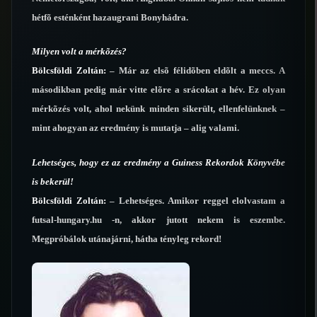
hétfõ esténként hazaugrani Bonyhádra.
Milyen volt a mérkõzés?
Bölcsföldi Zoltán:
– Már az elsõ félidõben eldõlt a meccs. A
másodikban pedig már vitte elõre a srácokat a hév. Ez olyan
mérkõzés volt, ahol nekünk minden sikerült, ellenfelünknek –
mint ahogyan az eredmény is mutatja – alig valami.
Lehetséges, hogy ez az eredmény a Guiness Rekordok Könyvébe
is bekerül!
Bölcsföldi Zoltán:
– Lehetséges. Amikor reggel elolvastam a
futsal-hungary.hu -n, akkor jutott nekem is eszembe.
Megpróbálok utánajárni, hátha tényleg rekord!