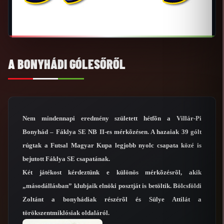
A BONYHÁDI GÓLESŐRŐL
Nem mindennapi eredmény született hétfõn a Villár-Pi
Bonyhád – Fáklya SE NB II-es mérkõzésen. A hazaiak 39 gólt
rúgtak a Futsal Magyar Kupa legjobb nyolc csapata közé is
bejutott Fáklya SE csapatának.
Két játékost kérdeztünk e különös mérkõzésrõl, akik
„másodállásban” klubjaik elnöki posztját is betöltik. Bölcsföldi
Zoltánt a bonyhádiak részérõl és Sülye Attilát a
törökszentmiklósiak oldaláról.