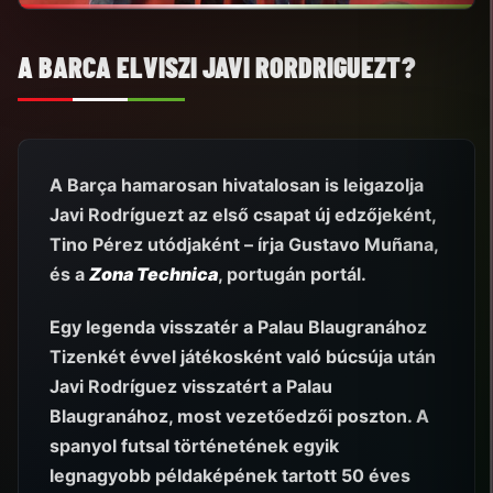
A BARCA ELVISZI JAVI RORDRIGUEZT?
A Barça hamarosan hivatalosan is leigazolja
Javi Rodríguezt az első csapat új edzőjeként,
Tino Pérez utódjaként – írja Gustavo Muñana,
és a
Zona Technica
, portugán portál.
Egy legenda visszatér a Palau Blaugranához
Tizenkét évvel játékosként való búcsúja után
Javi Rodríguez visszatért a Palau
Blaugranához, most vezetőedzői poszton.
A
spanyol futsal történetének egyik
legnagyobb példaképének tartott 50 éves