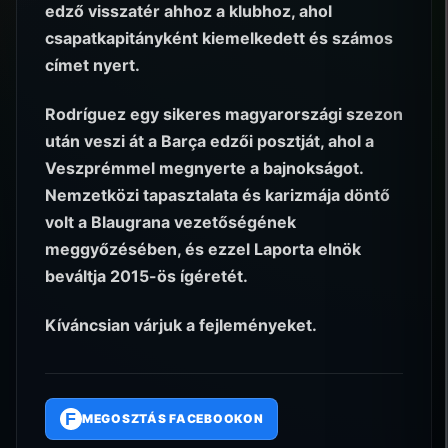
edző visszatér ahhoz a klubhoz, ahol
csapatkapitányként kiemelkedett és számos
címet nyert.
Rodríguez egy sikeres magyarországi szezon
után veszi át a Barça edzői posztját, ahol a
Veszprémmel megnyerte a bajnokságot.
Nemzetközi tapasztalata és karizmája döntő
volt a Blaugrana vezetőségének
meggyőzésében, és ezzel Laporta elnök
beváltja 2015-ös ígéretét.
Kíváncsian várjuk a fejleményeket.
F
MEGOSZTÁS FACEBOOKON