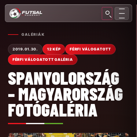
GALÉRIÁK
2019.01.30.
12 KÉP
FÉRFI VÁLOGATOTT
FÉRFI VÁLOGATOTT GALÉRIA
SPANYOLORSZÁG
– MAGYARORSZÁG
FOTÓGALÉRIA