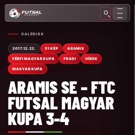
GALÉRIÁK
2017.12.22.
51 KÉP
ARAMIS
FÉRFI MAGYAR KUPA
FRADI
HÍREK
MAGYAR KUPA
ARAMIS SE – FTC
FUTSAL MAGYAR
KUPA 3-4