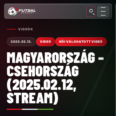
VIDEÓK
2025.02.12.
VIDEÓ
NŐI VÁLOGATOTT VIDEÓ
MAGYARORSZÁG –
CSEHORSZÁG
(2025.02.12,
STREAM)