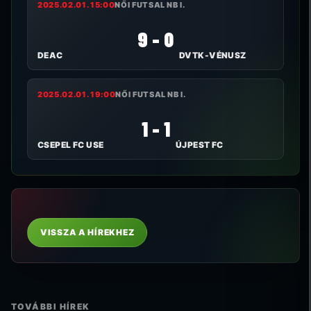
2025.02.01. 15:00
NŐI FUTSAL NB I.
9 - 0
DEAC
DVTK-VÉNUSZ
2025.02.01. 19:00
NŐI FUTSAL NB I.
1 - 1
CSEPEL FC USE
ÚJPEST FC
VISSZA A HÍREKHEZ
TOVÁBBI HÍREK