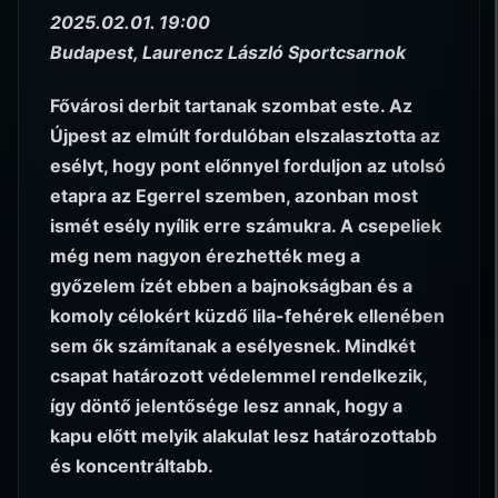
2025.02.01. 19:00
Budapest, Laurencz László Sportcsarnok
Fővárosi derbit tartanak szombat este. Az
Újpest az elmúlt fordulóban elszalasztotta az
esélyt, hogy pont előnnyel forduljon az utolsó
etapra az Egerrel szemben, azonban most
ismét esély nyílik erre számukra. A csepeliek
még nem nagyon érezhették meg a
győzelem ízét ebben a bajnokságban és a
komoly célokért küzdő lila-fehérek ellenében
sem ők számítanak a esélyesnek. Mindkét
csapat határozott védelemmel rendelkezik,
így döntő jelentősége lesz annak, hogy a
kapu előtt melyik alakulat lesz határozottabb
és koncentráltabb.