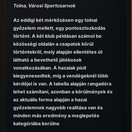
Tolna, Városi Sportcsarnok
Az eddigi két mérkőzésen egy tolnai
győzelem mellett, egy pontosztozkodás
történt. A két klub példásan számol be
közösségi oldalán a csapatok körül
történtekről, mely alapján ellentétes út
látható a bevethető játékosok
vonatkozásában. A hazaiak picit
kiegyenesedtek, míg a vendégeknél több
kérdőjel is van. A tabella alapján rangadóra
lehet számítani, azonban a körülmények és
az aktuális forma alapján a hazai
győzelemnek nagyobb realitása van és
minden más eredmény a meglepetés
kategóriába kerülne