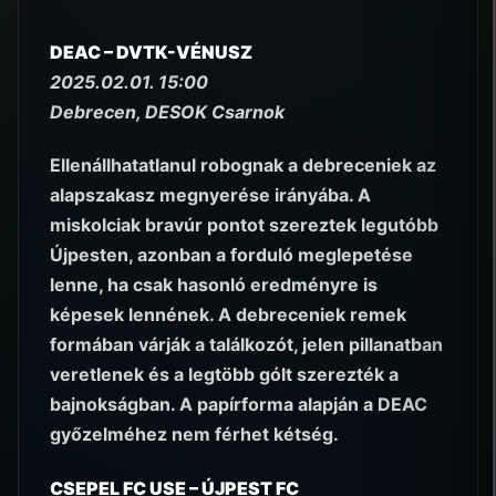
DEAC – DVTK-VÉNUSZ
2025.02.01. 15:00
Debrecen, DESOK Csarnok
Ellenállhatatlanul robognak a debreceniek az
alapszakasz megnyerése irányába. A
miskolciak bravúr pontot szereztek legutóbb
Újpesten, azonban a forduló meglepetése
lenne, ha csak hasonló eredményre is
képesek lennének. A debreceniek remek
formában várják a találkozót, jelen pillanatban
veretlenek és a legtöbb gólt szerezték a
bajnokságban. A papírforma alapján a DEAC
győzelméhez nem férhet kétség.
CSEPEL FC USE – ÚJPEST FC