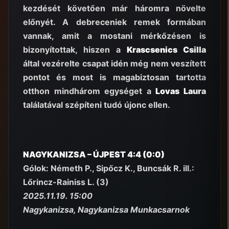
kezdését követően már háromra növelte
előnyét. A debreceniek remek formában
vannak, amit a mostani mérkőzésen is
bizonyítottak, hiszen a
Krascsenics Csilla
által vezérelte csapat idén még nem veszített
pontot és most is magabiztosan tartotta
otthon mindhárom egységet a
Lovas Laura
találatával szépíteni tudó újonc ellen.
NAGYKANIZSA – ÚJPEST 4:4 (0:0)
Gólok: Németh P., Sipőcz K., Buncsák R. ill.:
Lőrincz-Rainiss L. (3)
2025.11.19. 15:00
Nagykanizsa, Nagykanizsa Munkacsarnok