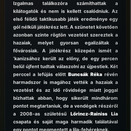
Izgalmas találkozóra számíthattak a
kilátogatók és nem is kellett csalódniuk. Az
első félidő taktikusabb játék eredménye egy
gól nélküli játékrész lett. A szünetet követően
azonban szinte rögtön vezetést szereztek a
hazaiak, melyet gyorsan egalizáltak a
fővárosiak. A játékrész közepén ismét a
’kanizsához került az előny, de egy percen
belül újfent tudtak válaszolni az újpestiek. Két
perccel a lefújás előtt
Buncsák Réka
révén
harmadszor is magához vették a hazaiak a
vezetést és az idő rövidsége miatt joggal
bízhattak abban, hogy sikerült mindhárom
pontot megtartaniuk, de a vendégek részéről
a 2008-as születésű
Lőrincz-Rainiss Lia
csapata és saját maga harmadik találatával
egy pontot megmentett a lila-fehéreknek.