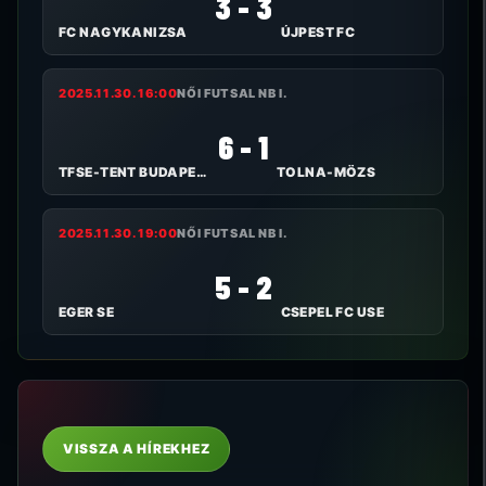
3 - 3
FC NAGYKANIZSA
ÚJPEST FC
2025.11.30. 16:00
NŐI FUTSAL NB I.
6 - 1
TFSE-TENT BUDAPEST
TOLNA-MÖZS
2025.11.30. 19:00
NŐI FUTSAL NB I.
5 - 2
EGER SE
CSEPEL FC USE
VISSZA A HÍREKHEZ