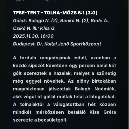
TFSE-TENT – TOLNA-MÖZS
6:1 (3:0)
Gólok: Balogh N. (2), Benkő N. (2), Bede A.,
Csikó N. ill.: Kiss G.
2025.11.30. 16:00
Budapest, Dr. Koltai Jenő Sportközpont
A forduló rangadójának indult, azonban a
kezdő sípszót követően egy percen belül két
gólt szereztek a hazaiak, melyet a szünetig
még eggyel növeltek. Az előny birtokában
magabiztosan játszottak Balogh Noémiék,
akik végül öt góllal múltak felül a látogatókat.
A tolnaiaktól a válogatottban hét közben
mindkét mérkőzésen betaláló Kiss Gréta
szerezte a becsületgólt.