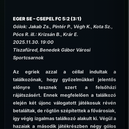
EGER SE – CSEPEL FC 5:2 (3:1)
Gólok: Jakab Zs., Pintér P., Végh K., Kota Sz.,
Pócs R. ill.: Krizsán B., Krár E.
2025.11.30. 19:00
Tiszafüred, Benedek Gábor Városi
Sportcsarnok
Az egriek azzal a céllal indultak a
találkozónak, hogy győzelmükkel jelentős
előnyre tesznek szert a felsőházi
rájátszásért. Ennek megfelelően a találkozó
elején két újonc válogatott játékosuk révén
betaláltak, de rögtön szépítettek a fővárosiak,
így végig izgalmas találkozó alakult ki. Végül a
hazaiak a második játékrészben négy gólos