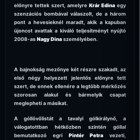
előnyre tettek szert, amelyre
Krár Edina
egy
szenzációs bombával válaszolt, de a három
pont a hevesieknél maradt, akik a kapuban
újoncot avattak a kiváló teljesítményt nyújtó
2008-as
Nagy Dina
személyében.
A bajnokság mezőnye két részre szakadt, az
első négy helyezett jelentős előnyre tett
szert, de ennek ellenére a legtöbb mérkőzés
szorosan alakul és bármelyik csapat
meglepheti a másikat.
A góllövőlistát a tavalyi gólkirálynő, a
válogatottban hétközben szintén góllal
bemutatkozó egri
Pintér Petra
vezeti,