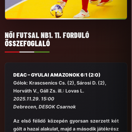
NŐI FUTSAL NB1. 11. FORDULÓ
ÖSSZEFOGLALÓ
DEAC – GYULAI AMAZONOK 6:1 (2:0)
Gólok: Krascsenics Cs. (2), Sárosi D. (2),
Horváth V., Gáll Zs. ill.: Lovas L.
2025.11.29. 15:00
Debrecen, DESOK Csarnok
Az első félidő közepén gyorsan szerzett két
gólt a hazai alakulat, majd a második játékrész