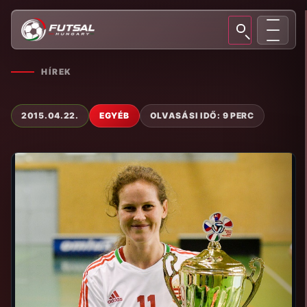
HÍREK
2015.04.22.
EGYÉB
OLVASÁSI IDŐ: 9 PERC