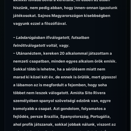
hiszünk, nem pedig abban, hogy innen-onnan igazolunk
játékosokat. Sajnos Magyarországon kisebbségben
vagyunk ezzel a filozófiával.
– Labdarúgásban ifiválogatott, futsalban
felnőttválogatott voltál, vagy.
– Utánanéztem, kereken 20 alkalommal játszottam a
nemzeti csapatban, minden egyes alkalom örök emlék.
Sokkal több is lehetne, ha a sérülésem miatt nem
marad ki közel két év, de ennek is örülök, mert gipsszel
a lábamon az is megfordult a fejemben, hogy soha
többet nem leszek válogatott. Amióta Sito Rivera
személyében spanyol szövetségi edzőnk van, egyre
komolyabb a csapat. Azt gondolom, folyamatos a
fejlődés, persze Brazília, Spanyolország, Portugália,
ahol profik játszanak, sokkal jobbak nálunk, viszont az