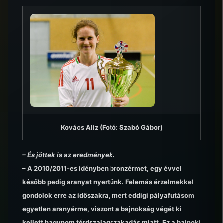
Kovács Aliz (Fotó: Szabó Gábor)
– És jöttek is az eredmények.
– A 2010/2011-es idényben bronzérmet, egy évvel
később pedig aranyat nyertünk. Felemás érzelmekkel
gondolok erre az időszakra, mert eddigi pályafutásom
egyetlen aranyérme, viszont a bajnokság végét ki
kellett hagynom térdszalagszakadás miatt. Ez a bajnoki