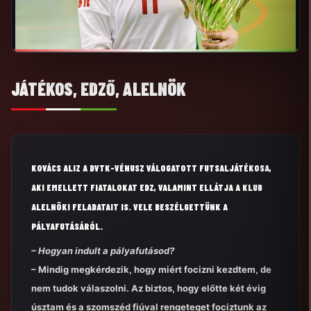
JÁTÉKOS, EDZŐ, ALELNÖK
KOVÁCS ALIZ A DVTK-VÉNUSZ VÁLOGATOTT FUTSALJÁTÉKOSA,
AKI EMELLETT FIATALOKAT EDZ, VALAMINT ELLÁTJA A KLUB
ALELNÖKI FELADATAIT IS. VELE BESZÉLGETTÜNK A
PÁLYAFUTÁSÁRÓL.
– Hogyan indult a pályafutásod?
– Mindig megkérdezik, hogy miért focizni kezdtem, de
nem tudok válaszolni. Az biztos, hogy előtte két évig
úsztam és a szomszéd fiúval rengeteget fociztunk az