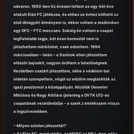
udvaron. 1992-ben tíz évesen lettem az egy-két éve
alakult Elán FC játékosa, és ehhez az évhez köthető az
első diósgyőri élményem is, ekkor voltam a stadionban
egy DFC – FTC meccsen. Sokáig én voltam a csapat
legfiatalabb tagja, két éven keresztül nem is
játszhattam mérkőzést, csak edzettem. 1994
márciusában – talán – a Szolnok ellen játszottam
először bajnokit, nagyon örültem a lehetőségnek.
Kezdetben csatárt játszottam, néha a védelem bal
oldalán szerepeltem, végül az edzőim megtalálták az
igazi posztomat a középpályán. Közülük Demeter
Miklósra és Nagy Attilára (jelenleg a DVTK U12-es
csapatának vezetőedzője – a szerk.) emlékszem vissza
a legszívesebben.
– Milyen szinten játszottál?
– Az Elán FC, majd utódja, az MVSC az NB I.-ben, néha