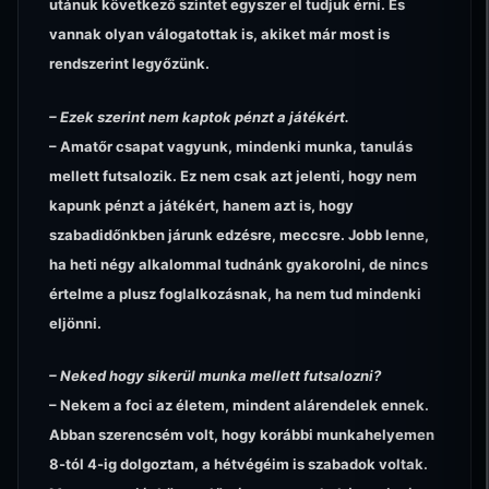
utánuk következő szintet egyszer el tudjuk érni. És
vannak olyan válogatottak is, akiket már most is
rendszerint legyőzünk.
– Ezek szerint nem kaptok pénzt a játékért.
– Amatőr csapat vagyunk, mindenki munka, tanulás
mellett futsalozik. Ez nem csak azt jelenti, hogy nem
kapunk pénzt a játékért, hanem azt is, hogy
szabadidőnkben járunk edzésre, meccsre. Jobb lenne,
ha heti négy alkalommal tudnánk gyakorolni, de nincs
értelme a plusz foglalkozásnak, ha nem tud mindenki
eljönni.
– Neked hogy sikerül munka mellett futsalozni?
– Nekem a foci az életem, mindent alárendelek ennek.
Abban szerencsém volt, hogy korábbi munkahelyemen
8-tól 4-ig dolgoztam, a hétvégéim is szabadok voltak.