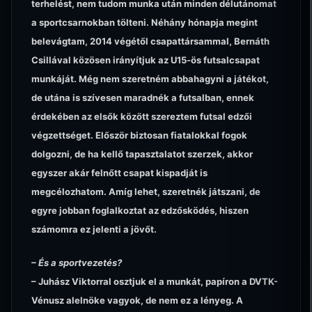
terhelést, nem tudom munka után minden délutánomat
a sportcsarnokban tölteni. Néhány hónapja megint
belevágtam, 2014 végétől csapattársammal, Bernáth
Csillával közösen irányítjuk az U15-ös futsalcsapat
munkáját. Még nem szeretném abbahagyni a játékot,
de utána is szívesen maradnék a futsalban, ennek
érdekében az elsők között szereztem futsal edzői
végzettséget. Először biztosan fiatalokkal fogok
dolgozni, de ha kellő tapasztalatot szerzek, akkor
egyszer akár felnőtt csapat kispadját is
megcélozhatom. Amíg lehet, szeretnék játszani, de
egyre jobban foglalkoztat az edzősködés, hiszen
számomra ez jelenti a jövőt.
– És a sportvezetés?
– Juhász Viktorral osztjuk el a munkát, papíron a DVTK-
Vénusz alelnöke vagyok, de nem ez a lényeg. A