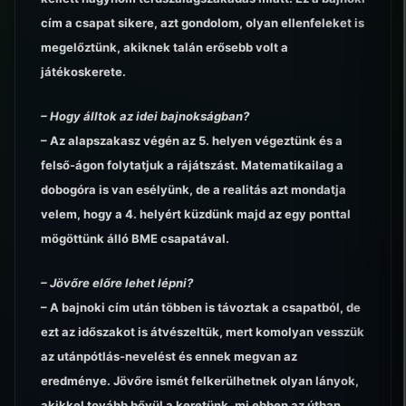
cím a csapat sikere, azt gondolom, olyan ellenfeleket is
megelőztünk, akiknek talán erősebb volt a
játékoskerete.
– Hogy álltok az idei bajnokságban?
– Az alapszakasz végén az 5. helyen végeztünk és a
felső-ágon folytatjuk a rájátszást. Matematikailag a
dobogóra is van esélyünk, de a realitás azt mondatja
velem, hogy a 4. helyért küzdünk majd az egy ponttal
mögöttünk álló BME csapatával.
– Jövőre előre lehet lépni?
– A bajnoki cím után többen is távoztak a csapatból, de
ezt az időszakot is átvészeltük, mert komolyan vesszük
az utánpótlás-nevelést és ennek megvan az
eredménye. Jövőre ismét felkerülhetnek olyan lányok,
akikkel tovább bővül a keretünk, mi ebben az útban