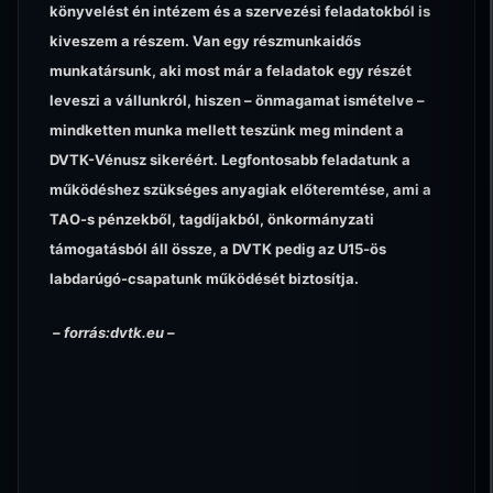
könyvelést én intézem és a szervezési feladatokból is
kiveszem a részem. Van egy részmunkaidős
munkatársunk, aki most már a feladatok egy részét
leveszi a vállunkról, hiszen – önmagamat ismételve –
mindketten munka mellett teszünk meg mindent a
DVTK-Vénusz sikeréért. Legfontosabb feladatunk a
működéshez szükséges anyagiak előteremtése, ami a
TAO-s pénzekből, tagdíjakból, önkormányzati
támogatásból áll össze, a DVTK pedig az U15-ös
labdarúgó-csapatunk működését biztosítja.
– forrás:dvtk.eu –