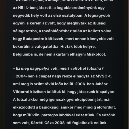
az NB II.-ben játszott, a legjobb eredményünk egy
negyedik hely volt az első osztályban. A legnagyobb
egyéni sikerem az volt, hogy meghívtak az ifjúsági
válogatottba, a továbblépéshez talán az kellett volna,
hogy Budapestre költözzek, mert onnan könnyebb volt
bekerülni a válogatottba. Hívtak több helyre,
Belgiumba is, de nem akartam elhagyni Miskolcot.
– Ez még nagypálya volt, miért váltottál futsalra?
– 2004-ben a csapat nagy része elhagyta az MVSC-t,
ami meg is szűnt rövid időn belül. 2006-ban Juhász
Viktorral közösen találtuk ki, hogy játsszunk kispályán.
A futsal akkor még igencsak gyerekcipőben járt, már
elkezdődött a bajnokság, amikor még mindig előfordult,
hogy műfüvön, pattogós labdával edzettünk. És edzőnk
sem volt, Sárréti Géza 2008-tól foglalkozik velünk.