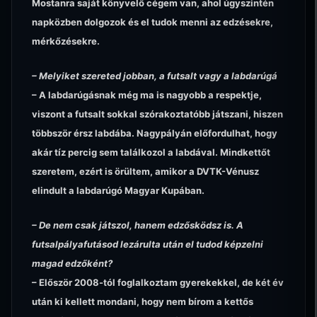
Mostanra saját könyvelő cégem van, ahol úgyszintén
napközben dolgozok és el tudok menni az edzésekre,
mérkőzésekre.
– Melyiket szereted jobban, a futsalt vagy a labdarúgá
– A labdarúgásnak még ma is nagyobb a respektje,
viszont a futsalt sokkal szórakoztatóbb játszani, hiszen
többször érsz labdába. Nagypályán előfordulhat, hogy
akár tíz percig sem találkozol a labdával. Mindkettőt
szeretem, ezért is örültem, amikor a DVTK-Vénusz
elindult a labdarúgó Magyar Kupában.
– De nem csak játszol, hanem edzősködsz is. A
futsalpályafutásod lezárulta után el tudod képzelni
magad edzőként?
– Először 2008-tól foglalkoztam gyerekekkel, de két év
után ki kellett mondani, hogy nem bírom a kettős