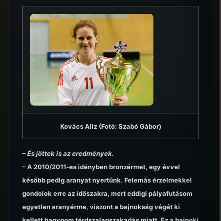
Kovács Aliz (Fotó: Szabó Gábor)
– És jöttek is az eredmények.
– A 2010/2011-es idényben bronzérmet, egy évvel
később pedig aranyat nyertünk. Felemás érzelmekkel
gondolok erre az időszakra, mert eddigi pályafutásom
egyetlen aranyérme, viszont a bajnokság végét ki
kellett hagynom térdszalagszakadás miatt. Ez a bajnoki