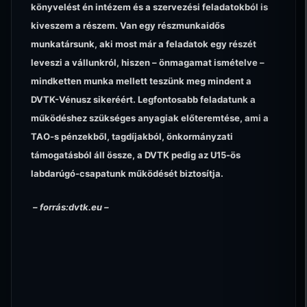
könyvelést én intézem és a szervezési feladatokból is
kiveszem a részem. Van egy részmunkaidős
munkatársunk, aki most már a feladatok egy részét
leveszi a vállunkról, hiszen – önmagamat ismételve –
mindketten munka mellett teszünk meg mindent a
DVTK-Vénusz sikeréért. Legfontosabb feladatunk a
működéshez szükséges anyagiak előteremtése, ami a
TAO-s pénzekből, tagdíjakból, önkormányzati
támogatásból áll össze, a DVTK pedig az U15-ös
labdarúgó-csapatunk működését biztosítja.
– forrás:dvtk.eu –