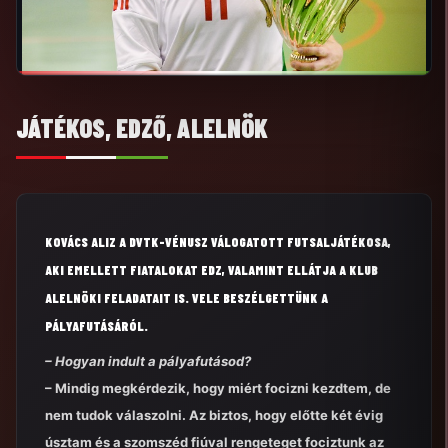
JÁTÉKOS, EDZŐ, ALELNÖK
KOVÁCS ALIZ A DVTK-VÉNUSZ VÁLOGATOTT FUTSALJÁTÉKOSA,
AKI EMELLETT FIATALOKAT EDZ, VALAMINT ELLÁTJA A KLUB
ALELNÖKI FELADATAIT IS. VELE BESZÉLGETTÜNK A
PÁLYAFUTÁSÁRÓL.
– Hogyan indult a pályafutásod?
– Mindig megkérdezik, hogy miért focizni kezdtem, de
nem tudok válaszolni. Az biztos, hogy előtte két évig
úsztam és a szomszéd fiúval rengeteget fociztunk az