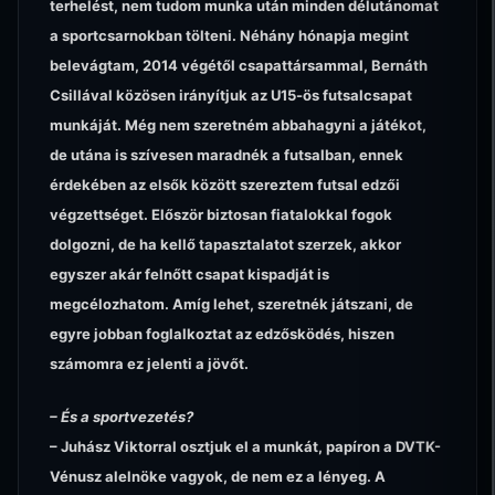
terhelést, nem tudom munka után minden délutánomat
a sportcsarnokban tölteni. Néhány hónapja megint
belevágtam, 2014 végétől csapattársammal, Bernáth
Csillával közösen irányítjuk az U15-ös futsalcsapat
munkáját. Még nem szeretném abbahagyni a játékot,
de utána is szívesen maradnék a futsalban, ennek
érdekében az elsők között szereztem futsal edzői
végzettséget. Először biztosan fiatalokkal fogok
dolgozni, de ha kellő tapasztalatot szerzek, akkor
egyszer akár felnőtt csapat kispadját is
megcélozhatom. Amíg lehet, szeretnék játszani, de
egyre jobban foglalkoztat az edzősködés, hiszen
számomra ez jelenti a jövőt.
– És a sportvezetés?
– Juhász Viktorral osztjuk el a munkát, papíron a DVTK-
Vénusz alelnöke vagyok, de nem ez a lényeg. A