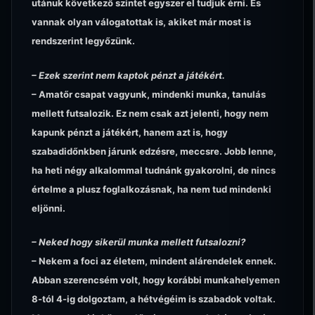
utánuk következő szintet egyszer el tudjuk érni. És
vannak olyan válogatottak is, akiket már most is
rendszerint legyőzünk.
– Ezek szerint nem kaptok pénzt a játékért.
– Amatőr csapat vagyunk, mindenki munka, tanulás
mellett futsalozik. Ez nem csak azt jelenti, hogy nem
kapunk pénzt a játékért, hanem azt is, hogy
szabadidőnkben járunk edzésre, meccsre. Jobb lenne,
ha heti négy alkalommal tudnánk gyakorolni, de nincs
értelme a plusz foglalkozásnak, ha nem tud mindenki
eljönni.
– Neked hogy sikerül munka mellett futsalozni?
– Nekem a foci az életem, mindent alárendelek ennek.
Abban szerencsém volt, hogy korábbi munkahelyemen
8-tól 4-ig dolgoztam, a hétvégéim is szabadok voltak.