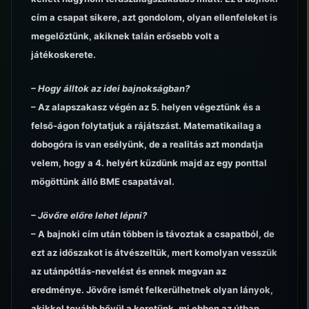
cím a csapat sikere, azt gondolom, olyan ellenfeleket is
megelőztünk, akiknek talán erősebb volt a
játékoskerete.
– Hogy álltok az idei bajnokságban?
– Az alapszakasz végén az 5. helyen végeztünk és a
felső-ágon folytatjuk a rájátszást. Matematikailag a
dobogóra is van esélyünk, de a realitás azt mondatja
velem, hogy a 4. helyért küzdünk majd az egy ponttal
mögöttünk álló BME csapatával.
– Jövőre előre lehet lépni?
– A bajnoki cím után többen is távoztak a csapatból, de
ezt az időszakot is átvészeltük, mert komolyan vesszük
az utánpótlás-nevelést és ennek megvan az
eredménye. Jövőre ismét felkerülhetnek olyan lányok,
akikkel tovább bővül a keretünk, mi ebben az útban