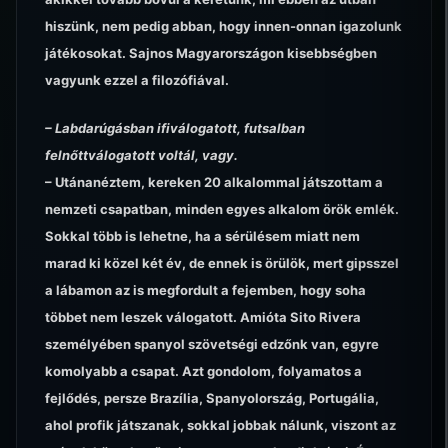
hiszünk, nem pedig abban, hogy innen-onnan igazolunk
játékosokat. Sajnos Magyarországon kisebbségben
vagyunk ezzel a filozófiával.
– Labdarúgásban ifiválogatott, futsalban
felnőttválogatott voltál, vagy.
– Utánanéztem, kereken 20 alkalommal játszottam a
nemzeti csapatban, minden egyes alkalom örök emlék.
Sokkal több is lehetne, ha a sérülésem miatt nem
marad ki közel két év, de ennek is örülök, mert gipsszel
a lábamon az is megfordult a fejemben, hogy soha
többet nem leszek válogatott. Amióta Sito Rivera
személyében spanyol szövetségi edzőnk van, egyre
komolyabb a csapat. Azt gondolom, folyamatos a
fejlődés, persze Brazília, Spanyolország, Portugália,
ahol profik játszanak, sokkal jobbak nálunk, viszont az