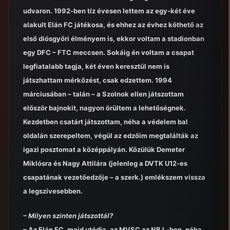
udvaron. 1992-ben tíz évesen lettem az egy-két éve
alakult Elán FC játékosa, és ehhez az évhez köthető az
első diósgyőri élményem is, ekkor voltam a stadionban
egy DFC – FTC meccsen. Sokáig én voltam a csapat
legfiatalabb tagja, két éven keresztül nem is
játszhattam mérkőzést, csak edzettem. 1994
márciusában – talán – a Szolnok ellen játszottam
először bajnokit, nagyon örültem a lehetőségnek.
Kezdetben csatárt játszottam, néha a védelem bal
oldalán szerepeltem, végül az edzőim megtalálták az
igazi posztomat a középpályán. Közülük Demeter
Miklósra és Nagy Attilára (jelenleg a DVTK U12-es
csapatának vezetőedzője – a szerk.) emlékszem vissza
a legszívesebben.
– Milyen szinten játszottál?
– Az Elán FC, majd utódja, az MVSC az NB I.-ben, néha