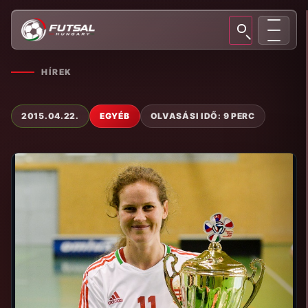
HÍREK
2015.04.22.
EGYÉB
OLVASÁSI IDŐ: 9 PERC