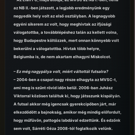
az NB II.-ben játszott, a legjobb eredményünk egy
negyedik hely volt az első osztályban. A legnagyobb
egyéni sikerem az volt, hogy meghívtak az ifjúsági
válogatottba, a továbblépéshez talán az kellett volna,
hogy Budapestre költözzek, mert onnan könnyebb volt
bekerülni a válogatottba. Hívtak több helyre,
Belgiumba is, de nem akartam elhagyni Miskolcot.
– Ez még nagypálya volt, miért váltottál futsalra?
– 2004-ben a csapat nagy része elhagyta az MVSC-t,
ami meg is szűnt rövid időn belül. 2006-ban Juhász
Viktorral közösen találtuk ki, hogy játsszunk kispályán.
A futsal akkor még igencsak gyerekcipőben járt, már
elkezdődött a bajnokság, amikor még mindig előfordult,
hogy műfüvön, pattogós labdával edzettünk. És edzőnk
sem volt, Sárréti Géza 2008-tól foglalkozik velünk.